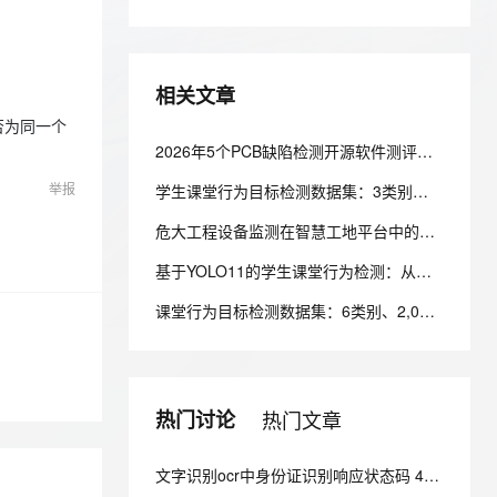
安全
我要投诉
e-1.1-I2V
Cosyvoice-V3-Flash
PolarDB
上云场景组合购
Milvus 弹性伸缩功能新增节
伴
漫剧创作，剧本、分镜、视频高效生成
100%兼容MySQL、PostgreSQL，兼容Oracle，支持集中和分布式
覆盖90%+业务场景，专享组合折扣价
点支持范围
畅自然，细节丰富
高表现力语音合成大模型，语音克隆听感自然
VPN
ernetes 版 ACK
云聚AI 严选权益
AI 原生数据库服务发布
SSL 证书
相关文章
2V
Fun-ASR
，一键激活高效办公新体验
理容器应用的 K8s 服务
精选AI产品，从模型到应用全链提效
Agent 数据网关
文戏情感细腻自然，动作戏激烈拳拳到肉，实现更强表演能力
支持中英文自由切换，具备更强的噪声鲁棒性
否为同一个
堡垒机
2026年5个PCB缺陷检测开源软件测评：从能力与场景匹配度看选型
AI 用量加速计划
云原生数据库 PolarDB
防火墙
、识别商机，让客服更高效、服务更出色。
新老同享，达量后返
Agentic Database 发布
举报
学生课堂行为目标检测数据集：3类别、4,200张图像 | 目标检测
主机安全
应用
危大工程设备监测在智慧工地平台中的业务逻辑与预警闭环
千问办公
NEW
AI 应用及服务市场
基于YOLO11的学生课堂行为检测：从数据标注到云上训练实践
的智能体编程平台
一站式AI生产力平台
课堂行为目标检测数据集：6类别、2,000张图像 | 目标检测
AI 应用
伶鹊
企业级人与Agent协作平台，接入和调度多个数字员工
智能客服平台，对话机器人、对话分析、智能外呼
大模型
大模型服务平台百炼 - 全妙
自然语言处理
热门讨论
热门文章
应用创作平台
多模态内容创作工具，已接入 DeepSeek
数据标注
文字识别ocr中身份证识别响应状态码 463 什么意思？
机器学习