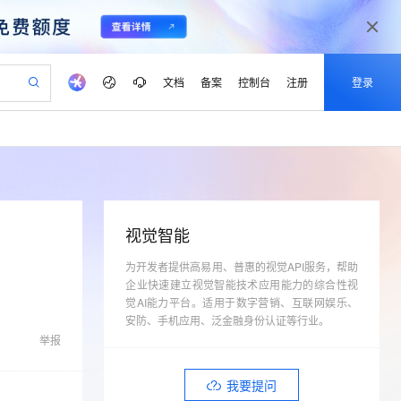
文档
备案
控制台
注册
登录
验
作计划
器
AI 活动
专业服务
服务伙伴合作计划
开发者社区
加入我们
产品动态
服务平台百炼
阿里云 OPC 创新助力计划
一站式生成采购清单，支持单品或批量购买
可编辑精美 PPT 文稿
S产品伙伴计划（繁花）
峰会
CS
造的大模型服务与应用开发平台
Agency Agents：拥有专属领域专家
AI 生产力先锋
Al MaaS 服务伙伴赋能合作
域名
博文
Careers
至高可申请百万元
Qwen3.8-Max 模型上线
 轻松生成专业的 PPT
开启高性价比 AI 编程新体验
弹性可伸缩的云计算服务
先锋实践拓展 AI 生产力的边界
多领域专家智能体,一键组建 AI 虚拟交付团队
Token 补贴，五大权
计划
海大会
伙伴信用分合作计划
商标
问答
社会招聘
视觉智能
益加速 OPC 成功
帕鲁游戏服务器
SS
HappyHorse 打造一站式影视创作平台
飞天发布时刻
HOT
Open Search 向量检索版支
划
备案
电子书
校园招聘
联机服务器，轻松开启游戏
视频创作，一键激活电商全链路生产力
为开发者提供高易用、普惠的视觉API服务，帮助
稳定、安全、高性价比、高性能的云存储服务
所见，即是所愿
持视频检索 Pipeline 功能
可视化编排打通从文字构思到成片全链路闭环
更多支持
企业快速建立视觉智能技术应用能力的综合性视
划
公司注册
镜像站
视频生成
语音识别与合成
 智能体与工作流应用
漫剧工坊：一站式动画创作平台
AI 实训营
觉AI能力平台。适用于数字营销、互联网娱乐、
应用身份服务 (IDaaS)
合作伙伴培训与认证
划
安防、手机应用、泛金融身份认证等行业。
上云迁移
站生成，高效打造优质广告素材
全接入的云上超级电脑
通过阿里云百炼高效搭建AI应用,助力高效开发
快速生产连贯的高质量长漫剧
从基础到进阶，Agent 创客手把手教你
OpenClaw 管理能力上线
lScope
我要反馈
e-1.1-T2V
Qwen3-TTS-Flash
举报
查询合作伙伴
n Alibaba Cloud ISV 合作
代维服务
建企业门户网站
10 分钟搭建微信、支付宝小程序
MaxCompute MaxFrame 提
畅细腻的高质量视频
离线语音合成大模型，多语言方言自适应，低延迟高稳定
创新加速
ope
登录合作伙伴管理后台
我要建议
站，无忧落地极速上线
以可视化方式快速构建移动和 PC 门户网站
国内短信简单易用，安全可靠，秒级触达，全球覆盖200+国家和地区。
高效部署网站，快速应用到小程序
供自动弹性内存功能
我要提问