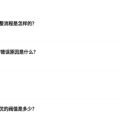
AI 应用
10分钟微调：让0.6B模型媲美235B模
多模态数据信
型
依托云原生高可用架构,实现Dify私有化部署
整流程是怎样的？
用1%尺寸在特定领域达到大模型90%以上效果
一个 AI 助手
超强辅助，Bol
即刻拥有 DeepSeek-R1 满血版
在企业官网、通讯软件中为客户提供 AI 客服
多种方案随心选，轻松解锁专属 DeepSeek
的错误原因是什么？
优的阀值是多少？