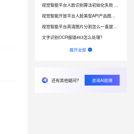
视觉智能平台人脸识别算法初始化失败 这种什么原因导致的？
视觉智能开放平台人脸美型API产品图像输入限制约束条件详细介绍
息提取
与 AI 智能体进行实时音视频通话
从文本、图片、视频中提取结构化的属性信息
构建支持视频理解的 AI 音视频实时通话应用
视觉智能平台高清图片分割怎么一直提示15000ms超时？
t.diy 一步搞定创意建站
构建大模型应用的安全防护体系
文字识别OCR报错463怎么处理？
通过自然语言交互简化开发流程,全栈开发支持
通过阿里云安全产品对 AI 应用进行安全防护
图像搜索可以限定最小相似度吗？
展开全部
文字识别OCR体验了一下，识别不出来，麻烦帮我看下怎么解决？
文字识别OCR怎么识别身份证？
还有其他疑问?
咨询AI助理
文字识别OCR这个识别，咋都跑偏了，而且非常不准，请问，如何改善？
阿里云视觉智能开放平台中，调用人脸核身接口，身份证里出现X，就会出现实名认证不过，这个是什么原因？