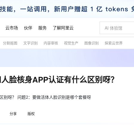
云市场
伙伴
服务
了解阿里云
分割抠图
文字识别
内容审核
视觉生产
图像识别
探索云世界
AI 特惠
数据与 API
成为产品伙伴
企业增值服务
最佳实践
价格计算器
AI 场景体
基础软件
产品伙伴合
阿里云认证
市场活动
配置报价
大模型
自助选配和估算价格
步到位
智启 AI 普惠权益
产品生态集成认证中心
企业支持计划
云上春晚
域名与网站
Qwen Audio：打造专属 AI 语音助手
千问官方 MaaS 平台，为开发者和 Agent 而生，新用户赠送 1 亿 + tokens 额度
一句话生成原生
AI Coding
阿里云Maa
2026 阿里云
云服务器 E
为企业打
数据集
Windows
大模型认证
模型
NEW
NEW
格式还原
值低价云产品抢先购
至高享 1亿+免费 tokens，加速 Al 应用落地
提供智能易用的域名与建站服务
Qwen-Audio-3.0-Realtime 端到端实时语音角色扮演
输入一句话想法,
智能编程，一键
安全可靠、
产品生态伙伴
专家技术服务
云上奥运之旅
弹性计算合作
阿里云中企出
手机三要素
宝塔 Linux
全部认证
和人脸核身APP认证有什么区别呀？
价格优势
开源旗舰模型
即刻拥有 DeepSeek-V4-Pro
阿里云 OPC 创新助力计划
千问大模型
一键部署幻兽
AI 电商营销
对象存储 O
大模型
产品生态伙伴工作台
企业增值服务台
云栖战略参考
云存储合作计
云栖大会
身份实名认证
CentOS
训练营
推动算力普惠，释放技术红利
最高返9万
真正可用的 1M 上下文,一次完成代码全链路开发
快速构建应用程序和网站，即刻迈出上云第一步
轻松解锁专属 DeepSeek-V4-Pro
至高百万元 Token 补贴，加速一人公司成长
多元化、高性能、安全可靠的大模型服务
一键购买专属
从图文生成到
云上的中国
数据库合作计
活动全景
短信
Docker
么区别呀？ 问题2：要做活体人脸识别是哪个套餐呀
图片和
自进化智能体
5 分钟轻松部署专属 QwenPaw
Token Plan 模型订阅计划
数字证书管理服务（原SSL证书）
高效搭建 AI
AI 广告创作
无影云电脑
企业成长
NEW
HOT
信息公告
看见新力量
云网络合作计
OCR 文字识别
JAVA
越聪明
证享300元代金券
全托管，含MySQL、PostgreSQL、SQL Server、MariaDB多引擎
Qwen3.8-Max 首发尝鲜，限时加量 10 倍，夜间低至2折
实现全站HTTPS，呈现可信的WEB访问
从聊天伙伴进化为能主动干活的本地数字员工
图文、视频一
随时随地安
魔搭 Mode
Kimi-K3
HappyHors
分享
版权
NEW
loud
服务实践
官网公告
金融模力时刻
Salesforce O
版
发票查验
全能环境
Claude Code + GStack 打造工程团队
千问办公，限时限量积分加倍
Qoder
低代码高效构
AI 建站
短信服务
型
NEW
作计划
Kimi 最新旗舰模型，长程编程与推理利器
让文字生成流
计划
创新中心
魔搭 ModelSc
健康状态
理服务
让AI从“聊天伙伴”进化为能干活的“数字员工”
安装技能 GStack，拥有专属 AI 工程团队
你的AI工作搭子，覆盖日常办公高频场景
面向真实软件的智能体编程平台
0 代码专业建
客户案例
天气预报查询
操作系统
态合作计划