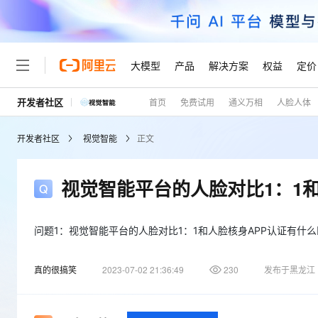
大模型
产品
解决方案
权益
定价
开发者社区
首页
免费试用
通义万相
人脸人体
大模型
产品
解决方案
权益
定价
云市场
伙伴
服务
了解阿里云
精选产品
精选解决方案
普惠上云
产品定价
精选商城
成为销售伙伴
售前咨询
为什么选择阿里云
千问AI平台
开发者社区
视觉智能
正文
了解云产品的定价详情
大模型服务平台百炼
睿译宝，AI翻译排版一
普惠上云 官方力荐
分销伙伴
在线服务
网站建设
什么是云计算
大
大模型服务与应用平台
上传文档即自动完成翻译和
云服务器38元/年起，超
咨询伙伴
多端小程序
技术领先
视觉智能平台的人脸对比1：1
云上成本管理
售后服务
轻量应用服务器
GLM-5.2：长任务时代
官方推荐返现计划
大模型
精选产品
精选解决方案
Salesforce 国际版订阅
稳定可靠
管理和优化成本
推荐新用户得奖励，单订单
销售伙伴合作计划
自助服务
友盟天域
安全合规
人工智能与机器学习
AI
问题1：视觉智能平台的人脸对比1：1和人脸核身APP认证有什
文本生成
云数据库 RDS
Hermes Agent，打造
云工开物
无影生态合作计划
在线服务
观测云
分析师报告
自主进化，持久记忆，越用
高校专属算力普惠，学生认
计算
互联网应用开发
Qwen3.8-Max
真的很搞笑
2023-07-02 21:36:49
230
发布于黑龙江
HOT
Salesforce On Alibaba C
工单服务
Tuya 物联网平台阿里云
研究报告与白皮书
人工智能平台 PAI
快速拥有专属 OpenClaw
大模
Consulting Partner 合
大数据
容器
智能体时代全能旗舰模型
免费试用
短信专区
一站式AI开发、训练和推
蓝凌 OA
AI 大模型销售与服务生
现代化应用