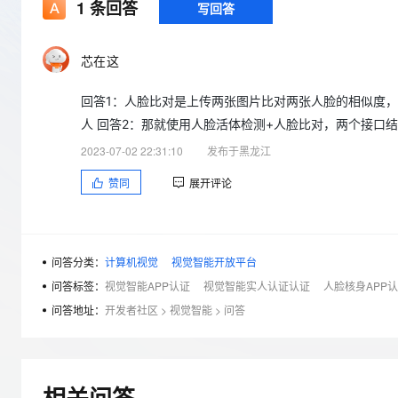
存储
天池大赛
1
条回答
写回答
Qwen3.7-Plus
云解析DNS
解决方案免费试用 新老
电子合同
最高领取价值200元试用
能看、能想、能动手的多模
安全
网络与CDN
AI 算法大赛
畅捷通
芯在这
大数据开发治理平台 Data
AI 产品 免费试用
网络
安全
云开发大赛
Qwen3-VL-Plus
Tableau 订阅
1亿+ 大模型 tokens 和 
回答1：人脸比对是上传两张图片比对两张人脸的相似度，
可观测
入门学习赛
中间件
AI空中课堂在线直播课
云防火墙
140+云产品 免费试用
人 回答2：那就使用人脸活体检测+人脸比对，两个接口结
上云与迁云
云原生的云上边界网络安全
产品新客免费试用，最长1
数据库
2023-07-02 22:31:10
发布于黑龙江
生态解决方案
大模型服务
企业出海
大模型ACA认证体验
大数据计算
赞同
展开评论
助力企业全员 AI 认知与能
行业生态解决方案
千问AI平台-Token Plan
政企业务
媒体服务
开发者生态解决方案
企业服务与云通信
问答分类：
计算机视觉
视觉智能开放平台
千问AI平台-模型体验
AI 开发和 AI 应用解决
在线体验全尺寸、多种模态
问答标签：
视觉智能APP认证
视觉智能实人认证认证
人脸核身APP
域名与网站
问答地址：
开发者社区
>
视觉智能
>
问答
Happy 系列大模型
终端用户计算
Serverless
相关问答
开发工具