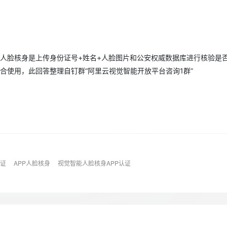
Deepseek-v4-pro
HappyHors
同享
万小智 AI 建站低至 15元/月
Qoder CN
AI 短剧/漫剧
云原生数据库 
快递物流查询
WordPress
成为服务伙
高校合作
点，立即开启云上创新
覆盖公网/内网、递归/权威、移动APP等全场景解析服务
送.CN域名，送备案服务码
基于千问大模型等，支持代码智能生成、研发智能问答
AI助力短剧
态智能体模型
旗舰 MoE 大模型，百万上下文与顶尖推理能力
图生视频，流
Ubuntu
服务生态伙伴
云工开物
企业应用
Works
Night Plan 支持 Qwen 3.8-Max
云原生大数据计算服务 MaxCompute
AI 办公
容器服务 Kub
NEW
GLM-5.2
Wan2.7-T
Red Hat
30+ 款产品免费体验
Data Agent 驱动的一站式 Data+AI 开发治理平台
夜间 5 折，Qwen/Meoo/TokenPlan 客户专享
面向分析的企业级SaaS模式云数据仓库
AI智能应用
提供一站式管
科研合作
视觉 Coding、空间感知、多模态思考等全面升级
1M上下文，专为长程任务能力而生
人脸核身是上传身份证号+姓名+人脸图片和公安权威数据库进行核验是
ERP
堂（旗舰版）
SUSE
智能客服
合使用，此回答整理自钉群“阿里云视觉智能开放平台咨询1群”
CRM
防护产品
2个月
自动承接线索
建站小程序
OA 办公系统
AI 应用构建
大模型原生
力提升
财税管理
模板建站
Qoder
大模型服务平台百炼-应用模版
HOT
NEW
面向真实软件
个人版上线、团队版降价；千问3.8-Max首发发尝鲜
丰富多元化的应用模版和解决方案
400电话
定制建站
万有无界
大模型服务平台百炼-智能体
方案
广告营销
模板小程序
的模型效果
灵活可视化地构建企业级 Agent
认证
APP人脸核身
视觉智能人脸核身APP认证
定制小程序
秒悟
人工智能平台 PAI
APP 开发
云端极速 AI 
新一代 AI 视频生成模型，深度适配广告营销等场景
AI Native 的算法工程平台，一站式完成建模、训练、推理服务部署
建站系统