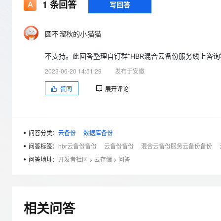
存储
天池大赛
1
条回答
写回答
Qwen3.7-Plus
云解析DNS
解决方案免费试用 新老
电子合同
最高领取价值200元试用
能看、能想、能动手的多模
安全
网络与CDN
AI 算法大赛
畅捷通
圆不溜秋的小猫猫
大数据开发治理平台 Data
AI 产品 免费试用
网络
安全
云开发大赛
Qwen3-VL-Plus
Tableau 订阅
1亿+ 大模型 tokens 和 
不支持。此回答整理自钉群“HBR混合云备份服务线上咨询
可观测
入门学习赛
中间件
AI空中课堂在线直播课
云防火墙
140+云产品 免费试用
2023-06-20 14:51:29
发布于安徽
上云与迁云
云原生的云上边界网络安全
产品新客免费试用，最长1
数据库
赞同
展开评论
生态解决方案
大模型服务
企业出海
大模型ACA认证体验
大数据计算
助力企业全员 AI 认知与能
行业生态解决方案
千问AI平台-Token Plan
政企业务
媒体服务
开发者生态解决方案
问答分类：
云备份
数据库备份
企业服务与云通信
问答标签：
hbr云备份备份
云备份备份
混合云备份服务云备份备份
千问AI平台-模型体验
AI 开发和 AI 应用解决
在线体验全尺寸、多种模态
问答地址：
开发者社区
>
云存储
>
问答
域名与网站
Happy 系列大模型
终端用户计算
Serverless
相关问答
开发工具