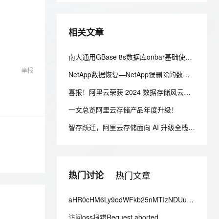
安全
我要投诉
e-1.1-I2V
Cosyvoice-V3-Flash
PolarDB
上云场景组合购
Milvus 弹性伸缩功能新增节
伴
漫剧创作，剧本、分镜、视频高效生成
100%兼容MySQL、PostgreSQL，兼容Oracle，支持集中和分布式
覆盖90%+业务场景，专享组合折扣价
点支持范围
畅自然，细节丰富
高表现力语音合成大模型，语音克隆听感自然
VPN
相关文章
ernetes 版 ACK
云聚AI 严选权益
AI 原生数据库服务发布
SSL 证书
2V
Fun-ASR
，一键激活高效办公新体验
理容器应用的 K8s 服务
精选AI产品，从模型到应用全链提效
Agent 数据网关
文戏情感细腻自然，动作戏激烈拳拳到肉，实现更强表演能力
支持中英文自由切换，具备更强的噪声鲁棒性
南大通用GBase 8s数据库onbar基础使用教程
堡垒机
AI 用量加速计划
云原生数据库 PolarDB
举报
NetApp数据恢复—NetApp误删除的数据恢复案例
防火墙
、识别商机，让客服更高效、服务更出色。
新老同享，达量后返
Agentic Database 发布
喜报！阿里云荣获 2024 数据存储风云榜两大金奖
主机安全
应用
一文总览阿里云存储产品年度升级！
千问办公
NEW
AI 应用及服务市场
的智能体编程平台
一站式AI生产力平台
智存跃迁，阿里云存储面向 AI 升级全栈数据存储能力
AI 应用
伶鹊
企业级人与Agent协作平台，接入和调度多个数字员工
智能客服平台，对话机器人、对话分析、智能外呼
大模型
热门讨论
热门文章
大模型服务平台百炼 - 全妙
自然语言处理
应用创作平台
多模态内容创作工具，已接入 DeepSeek
数据标注
aHR0cHM6Ly9odWFkb25nMTIzNDUub3NzLWNuLWhhb是什么情况？
机器学习
访问oss报错Request aborted