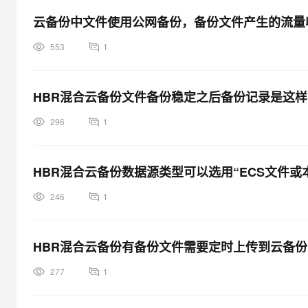
大模型解决方案
云备份中文件使用公网备份，备份文件产生的流量
迁移与运维管理
快速部署 Dify，高效搭建 
553
1
专有云
10 分钟在聊天系统中增加
HBR混合云备份文件备份稳定之后备份记录是这样
296
1
HBR混合云备份数据源类型可以选用“ECS文件或
246
1
HBR混合云备份有备份文件需要定时上传到云备
277
1