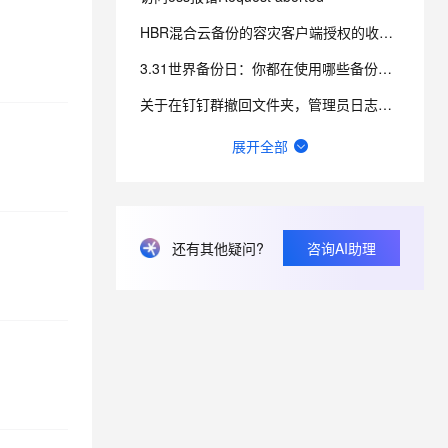
HBR混合云备份的容灾客户端授权的收费是怎样的？我从两个地方看到的不一样，哪个为准？
息提取
与 AI 智能体进行实时音视频通话
3.31世界备份日：你都在使用哪些备份方式？
从文本、图片、视频中提取结构化的属性信息
构建支持视频理解的 AI 音视频实时通话应用
关于在钉钉群撤回文件夹，管理员日志无法查询到文件夹下载记录的问题。
t.diy 一步搞定创意建站
构建大模型应用的安全防护体系
通过自然语言交互简化开发流程,全栈开发支持
通过阿里云安全产品对 AI 应用进行安全防护
阿里云天池是什么？
展开全部
对象存储oss免费存储空间，免费流量和免费访问量是多少
为什么U0001和U0002在一个分区，U0002和U0003却不在同一个分区呢？
还有其他疑问?
咨询AI助理
畅意抒怀，以诗会友，写下你的运维打油诗！
云盘同步文件夹不能同步删除操作