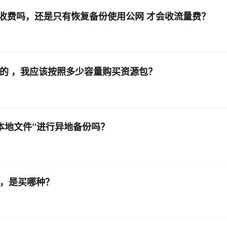
收费吗，还是只有恢复备份使用公网 才会收流量费？
AI 应用
10分钟微调：让0.6B模型媲美235B模
多模态数据信
型
依托云原生高可用架构,实现Dify私有化部署
用1%尺寸在特定领域达到大模型90%以上效果
一个 AI 助手
超强辅助，Bol
即刻拥有 DeepSeek-R1 满血版
的 ，我应该按照多少容量购买资源包？
在企业官网、通讯软件中为客户提供 AI 客服
多种方案随心选，轻松解锁专属 DeepSeek
本地文件”进行异地备份吗？
份，是买哪种？