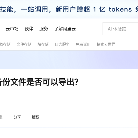
云市场
伙伴
服务
了解阿里云
象存储
文件存储
块存储
日志服务
免费试用
探索云世界
AI 特惠
数据与 API
成为产品伙伴
企业增值服务
最佳实践
价格计算器
AI 场景体
基础软件
产品伙伴合
阿里云认证
市场活动
配置报价
大模型
自助选配和估算价格
新方式
睿译宝，AI翻译排版一步到位
智启 AI 普惠权益
产品生态集成认证中心
企业支持计划
云上春晚
域名与网站
千问官方 MaaS 平台，为开发者和 Agent 而生，新用户赠送 1 亿 + tokens 额度
Qwen Aud
AI Coding
阿里云Maa
2026 阿里云
云服务器 E
为企业打
数据集
Windows
大模型认证
模型
NEW
NEW
交付可用成果
值低价云产品抢先购
上传文档即自动完成翻译和格式还原
至高享 1亿+免费 tokens，加速 Al 应用落地
提供智能易用的域名与建站服务
智能编程，一键
安全可靠、
产品生态伙伴
专家技术服务
云上奥运之旅
弹性计算合作
阿里云中企出
手机三要素
宝塔 Linux
全部认证
备份文件是否可以导出？
价格优势
有专属领域专家
GLM-5.2：长任务时代开源旗舰模型
阿里云 OPC 创新助力计划
千问大模型
即刻拥有 DeepS
AI 电商营销
对象存储 O
大模型
产品生态伙伴工作台
企业增值服务台
云栖战略参考
云存储合作计
云栖大会
身份实名认证
CentOS
训练营
推动算力普惠，释放技术红利
最高返9万
多领域专家智能体,一键组建 AI 虚拟交付团队
快速构建应用程序和网站，即刻迈出上云第一步
至高百万元 Token 补贴，加速一人公司成长
多元化、高性能、安全可靠的大模型服务
真正可用的 1M 上下文,一次完成代码全链路开发
轻松解锁专属 Dee
从图文生成到
云上的中国
数据库合作计
活动全景
短信
Docker
图片和
站式影视创作平台
Hermes Agent，打造自进化智能体
Token Plan 模型订阅计划
数字证书管理服务（原SSL证书）
5 分钟轻松部署
AI 广告创作
无影云电脑
企业成长
NEW
信息公告
看见新力量
云网络合作计
OCR 文字识别
JAVA
证享300元代金券
可视化编排打通从文字构思到成片全链路闭环
全托管，含MySQL、PostgreSQL、SQL Server、MariaDB多引擎
自主进化，持久记忆，越用越聪明
Qwen3.8-Max 首发尝鲜，限时加量 10 倍，夜间低至2折
实现全站HTTPS，呈现可信的WEB访问
图文、视频一
随时随地安
魔搭 Mode
Kimi-K3
HappyHors
徽
分享
版权
NEW
loud
服务实践
官网公告
金融模力时刻
Salesforce O
版
发票查验
全能环境
Claude Code + GStack 打造工程团队
千问办公，限时限量积分加倍
Qoder
低代码高效构
AI 建站
短信服务
型
NEW
作计划
Kimi 最新旗舰模型，长程编程与推理利器
让文字生成流
计划
创新中心
魔搭 ModelSc
健康状态
理服务
让AI从“聊天伙伴”进化为能干活的“数字员工”
安装技能 GStack，拥有专属 AI 工程团队
你的AI工作搭子，覆盖日常办公高频场景
面向真实软件的智能体编程平台
0 代码专业建
客户案例
天气预报查询
操作系统
态合作计划