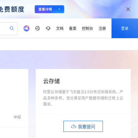
文档
备案
控制台
注册
登录
验
作计划
器
AI 活动
专业服务
服务伙伴合作计划
开发者社区
加入我们
产品动态
服务平台百炼
阿里云 OPC 创新助力计划
一站式生成采购清单，支持单品或批量购买
io：打造专属 AI 语音助手
S产品伙伴计划（繁花）
峰会
CS
造的大模型服务与应用开发平台
一句话生成原生可编辑精美 PPT 文稿
AI 生产力先锋
Al MaaS 服务伙伴赋能合作
域名
博文
Careers
至高可申请百万元
Qwen3.8-Max 模型上线
开启高性价比 AI 编程新体验
弹性可伸缩的云计算服务
Qwen-Audio-3.0-Realtime 端到端实时语音角色扮演
输入一句话想法, 轻松生成专业的 PPT
先锋实践拓展 AI 生产力的边界
Token 补贴，五大权
计划
海大会
伙伴信用分合作计划
商标
问答
社会招聘
云存储
益加速 OPC 成功
eek-V4-Pro
SS
一键部署幻兽帕鲁游戏服务器
飞天发布时刻
HOT
Open Search 向量检索版支
划
备案
电子书
校园招聘
pSeek-V4-Pro
视频创作，一键激活电商全链路生产力
阿里云存储基于飞天盘古2.0分布式存储系统，产
稳定、安全、高性价比、高性能的云存储服务
一键购买专属联机服务器，轻松开启游戏
所见，即是所愿
持视频检索 Pipeline 功能
更多支持
品多种多样，充分满足用户数据存储和迁移上云
划
公司注册
镜像站
视频生成
语音识别与合成
专属 QwenPaw
漫剧工坊：一站式动画创作平台
AI 实训营
需求。
HOT
应用身份服务 (IDaaS)
合作伙伴培训与认证
划
上云迁移
站生成，高效打造优质广告素材
全接入的云上超级电脑
从聊天伙伴进化为能主动干活的本地数字员工
快速生产连贯的高质量长漫剧
从基础到进阶，Agent 创客手把手教你
OpenClaw 管理能力上线
lScope
我要反馈
e-1.1-T2V
Qwen3-TTS-Flash
举报
查询合作伙伴
n Alibaba Cloud ISV 合作
代维服务
建企业门户网站
10 分钟搭建微信、支付宝小程序
MaxCompute MaxFrame 提
畅细腻的高质量视频
离线语音合成大模型，多语言方言自适应，低延迟高稳定
我要提问
创新加速
ope
登录合作伙伴管理后台
我要建议
站，无忧落地极速上线
以可视化方式快速构建移动和 PC 门户网站
国内短信简单易用，安全可靠，秒级触达，全球覆盖200+国家和地区。
高效部署网站，快速应用到小程序
供自动弹性内存功能