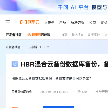
大模型
产品
解决方案
权益
定价
开发者社区
首页
技术博文
动手实践
对
大模型
产品
解决方案
权益
定价
云市场
伙伴
服务
了解阿里云
精选产品
精选解决方案
普惠上云
产品定价
精选商城
成为销售伙伴
售前咨询
为什么选择阿里云
千问AI平台
开发者社区
云存储
正文
了解云产品的定价详情
大模型服务平台百炼
千问办公，解锁你的工作
普惠上云 官方力荐
分销伙伴
在线服务
网站建设
什么是云计算
大
大模型服务与应用平台
企业级Agent产品，直接
云服务器38元/年起，超
咨询伙伴
多端小程序
技术领先
HBR混合云备份数据库备份，
云上成本管理
售后服务
轻量应用服务器
Agency Agents：拥
官方推荐返现计划
大模型
精选产品
精选解决方案
Salesforce 国际版订阅
稳定可靠
管理和优化成本
推荐新用户得奖励，单订单
销售伙伴合作计划
自助服务
友盟天域
安全合规
人工智能与机器学习
AI
HBR混合云备份数据库备份，备份文件是否可以导出？
文本生成
云数据库 RDS
HappyHorse 打造一
云工开物
无影生态合作计划
在线服务
观测云
分析师报告
高校专属算力普惠，学生认
计算
互联网应用开发
Qwen3.8-Max
三分钟热度的鱼
2023-06-20 14:28:10
120
发布于安
HOT
Salesforce On Alibaba C
工单服务
Tuya 物联网平台阿里云
研究报告与白皮书
人工智能平台 PAI
快速拥有专属 OpenClaw
大模
Consulting Partner 合
大数据
容器
智能体时代全能旗舰模型
免费试用
短信专区
一站式AI开发、训练和推
蓝凌 OA
AI 大模型销售与服务生
现代化应用