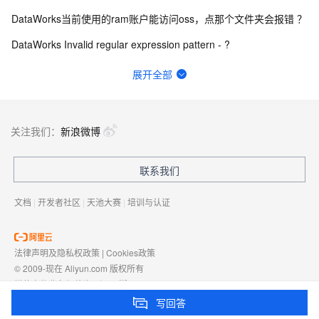
DataWorks当前使用的ram账户能访问oss，点那个文件夹会报错 ？
DataWorks Invalid regular expression pattern - ?
DataWorks固定列切分使用示例是什么？
展开全部
数据服务报429请求次数过多咋办呀
数据来源：com.alibaba.fastjson.JSONException: syntax er
关注我们：
新浪微博
DataWorks中ob作为数据源，在做数据集成的时候弹出上面的报错？
联系我们
DataWorks开发环境要如何开启自动调度呢 标准版？
文档
|
开发者社区
|
天池大赛
|
培训与认证
法律声明及隐私权政策
|
Cookies政策
© 2009-现在 Aliyun.com 版权所有
增值电信业务经营许可证：
浙B2-20080101
域名注册服务机构许可：
浙D3-20210002
写回答
浙公网安备 33010602009975号
浙B2-20080101-4