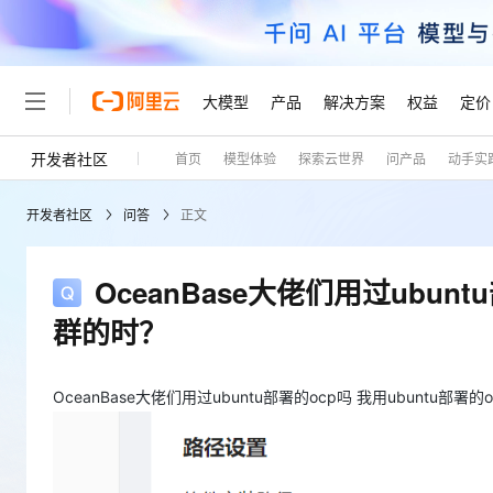
大模型
产品
解决方案
权益
定价
开发者社区
首页
模型体验
探索云世界
问产品
动手实
大模型
产品
解决方案
权益
定价
云市场
伙伴
服务
了解阿里云
精选产品
精选解决方案
普惠上云
产品定价
精选商城
成为销售伙伴
售前咨询
为什么选择阿里云
千问AI平台
开发者社区
问答
正文
了解云产品的定价详情
大模型服务平台百炼
千问办公，解锁你的工作
普惠上云 官方力荐
分销伙伴
在线服务
网站建设
什么是云计算
大
大模型服务与应用平台
企业级Agent产品，直接
云服务器38元/年起，超
咨询伙伴
多端小程序
技术领先
OceanBase大佬们用过ubun
云上成本管理
售后服务
轻量应用服务器
Agency Agents：拥
官方推荐返现计划
大模型
精选产品
精选解决方案
Salesforce 国际版订阅
稳定可靠
群的时？
管理和优化成本
推荐新用户得奖励，单订单
销售伙伴合作计划
自助服务
友盟天域
安全合规
人工智能与机器学习
AI
文本生成
云数据库 RDS
HappyHorse 打造一
云工开物
无影生态合作计划
在线服务
观测云
分析师报告
高校专属算力普惠，学生认
OceanBase大佬们用过ubuntu部署的ocp吗 我用ubunt
计算
互联网应用开发
Qwen3.8-Max
HOT
Salesforce On Alibaba C
工单服务
Tuya 物联网平台阿里云
研究报告与白皮书
人工智能平台 PAI
快速拥有专属 OpenClaw
大模
Consulting Partner 合
大数据
容器
智能体时代全能旗舰模型
免费试用
短信专区
一站式AI开发、训练和推
蓝凌 OA
AI 大模型销售与服务生
现代化应用