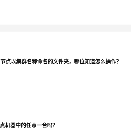
AI 应用
10分钟微调：让0.6B模型媲美235B模
多模态数据信
型
依托云原生高可用架构,实现Dify私有化部署
用1%尺寸在特定领域达到大模型90%以上效果
一个 AI 助手
超强辅助，Bol
即刻拥有 DeepSeek-R1 满血版
在企业官网、通讯软件中为客户提供 AI 客服
多种方案随心选，轻松解锁专属 DeepSeek
除三个节点以集群名称命名的文件夹，哪位知道怎么操作？
据节点机器中的任意一台吗？