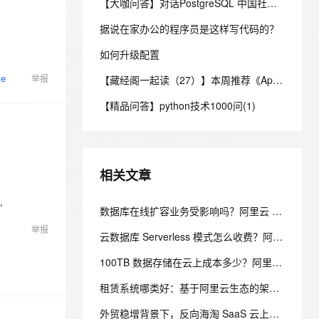
安全
【大咖问答】对话PostgreSQL 中国社区发起人之一，阿里云数据库高级专家 德哥
我要投诉
e-1.1-I2V
Cosyvoice-V3-Flash
PolarDB
上云场景组合购
Milvus 弹性伸缩功能新增节
伴
漫剧创作，剧本、分镜、视频高效生成
100%兼容MySQL、PostgreSQL，兼容Oracle，支持集中和分布式
覆盖90%+业务场景，专享组合折扣价
点支持范围
畅自然，细节丰富
高表现力语音合成大模型，语音克隆听感自然
据说在家办公的程序员是这样写代码的？
VPN
ernetes 版 ACK
如何升级配置
云聚AI 严选权益
AI 原生数据库服务发布
SSL 证书
2V
Fun-ASR
，一键激活高效办公新体验
理容器应用的 K8s 服务
精选AI产品，从模型到应用全链提效
Agent 数据网关
se
举报
【藏经阁一起读（27）】本周推荐《Apache Flink案例集（2022版）》，你有哪些心得？
文戏情感细腻自然，动作戏激烈拳拳到肉，实现更强表演能力
支持中英文自由切换，具备更强的噪声鲁棒性
堡垒机
AI 用量加速计划
云原生数据库 PolarDB
【精品问答】python技术1000问(1)
防火墙
、识别商机，让客服更高效、服务更出色。
新老同享，达量后返
Agentic Database 发布
主机安全
应用
千问办公
NEW
相关文章
AI 应用及服务市场
的智能体编程平台
一站式AI生产力平台
AI 应用
”
数据库在线扩容业务受影响吗？阿里云 PolarDB 秒级弹性无感变配解析
伶鹊
企业级人与Agent协作平台，接入和调度多个数字员工
智能客服平台，对话机器人、对话分析、智能外呼
举报
大模型
云数据库 Serverless 模式怎么收费？阿里云 PolarDB Serverless 按需计费解析
大模型服务平台百炼 - 全妙
自然语言处理
100TB 数据存储在云上成本多少？阿里云 PolarDB 存算分离省成本解析
应用创作平台
多模态内容创作工具，已接入 DeepSeek
数据标注
租赁系统哪类好：基于阿里云生态的架构设计与选型考量
机器学习
外贸稳增背景下，反向海淘 SaaS 云上架构实践，中小跨境业务如何低成本扛住流量脉冲