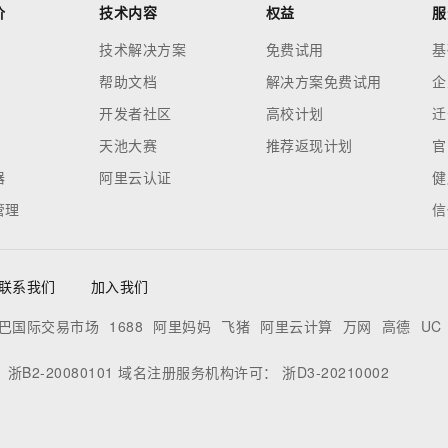
价
技术内容
权益
服
技术解决方案
免费试用
基
帮助文档
解决方案免费试用
企
开发者社区
高校计划
迁
天池大赛
推荐返现计划
官
器
阿里云认证
健
管理
信
联系我们
加入我们
巴国际交易市场
1688
阿里妈妈
飞猪
阿里云计算
万网
高德
UC
：
浙B2-20080101
域名注册服务机构许可：
浙D3-20210002