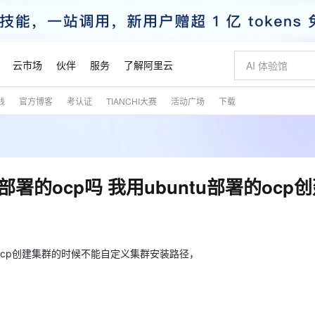
云市场
伙伴
服务
了解阿里云
践
官方博客
考认证
TIANCHI大赛
活动广场
下载
AI 特惠
数据与 API
成为产品伙伴
企业增值服务
最佳实践
价格计算器
AI 场景体
基础软件
产品伙伴合
阿里云认证
市场活动
配置报价
大模型
自助选配和估算价格
新方式
睿译宝，AI翻译排版一步到位
智启 AI 普惠权益
产品生态集成认证中心
企业支持计划
云上春晚
域名与网站
千问官方 MaaS 平台，为开发者和 Agent 而生，新用户赠送 1 亿 + tokens 额度
Qwen Aud
AI Coding
阿里云Maa
2026 阿里云
云服务器 E
为企业打
数据集
Windows
大模型认证
模型
NEW
NEW
交付可用成果
值低价云产品抢先购
上传文档即自动完成翻译和格式还原
至高享 1亿+免费 tokens，加速 Al 应用落地
提供智能易用的域名与建站服务
智能编程，一键
安全可靠、
产品生态伙伴
专家技术服务
云上奥运之旅
弹性计算合作
阿里云中企出
手机三要素
宝塔 Linux
全部认证
tu部署的ocp吗 我用ubuntu部署的ocp
价格优势
有专属领域专家
GLM-5.2：长任务时代开源旗舰模型
阿里云 OPC 创新助力计划
千问大模型
即刻拥有 DeepS
AI 电商营销
对象存储 O
大模型
产品生态伙伴工作台
企业增值服务台
云栖战略参考
云存储合作计
云栖大会
身份实名认证
CentOS
训练营
推动算力普惠，释放技术红利
最高返9万
多领域专家智能体,一键组建 AI 虚拟交付团队
快速构建应用程序和网站，即刻迈出上云第一步
至高百万元 Token 补贴，加速一人公司成长
多元化、高性能、安全可靠的大模型服务
真正可用的 1M 上下文,一次完成代码全链路开发
轻松解锁专属 Dee
从图文生成到
云上的中国
数据库合作计
活动全景
短信
Docker
图片和
站式影视创作平台
Hermes Agent，打造自进化智能体
Token Plan 模型订阅计划
数字证书管理服务（原SSL证书）
5 分钟轻松部署
AI 广告创作
无影云电脑
企业成长
NEW
信息公告
看见新力量
云网络合作计
OCR 文字识别
JAVA
证享300元代金券
可视化编排打通从文字构思到成片全链路闭环
全托管，含MySQL、PostgreSQL、SQL Server、MariaDB多引擎
自主进化，持久记忆，越用越聪明
Qwen3.8-Max 首发尝鲜，限时加量 10 倍，夜间低至2折
实现全站HTTPS，呈现可信的WEB访问
图文、视频一
随时随地安
u部署的ocp创建集群的时候不能自定义集群安装路径，
魔搭 Mode
Kimi-K3
HappyHors
NEW
loud
服务实践
官网公告
金融模力时刻
Salesforce O
版
发票查验
全能环境
Claude Code + GStack 打造工程团队
千问办公，限时限量积分加倍
Qoder
低代码高效构
AI 建站
短信服务
型
NEW
作计划
Kimi 最新旗舰模型，长程编程与推理利器
让文字生成流
计划
创新中心
魔搭 ModelSc
健康状态
理服务
让AI从“聊天伙伴”进化为能干活的“数字员工”
安装技能 GStack，拥有专属 AI 工程团队
你的AI工作搭子，覆盖日常办公高频场景
面向真实软件的智能体编程平台
0 代码专业建
客户案例
天气预报查询
操作系统
态合作计划