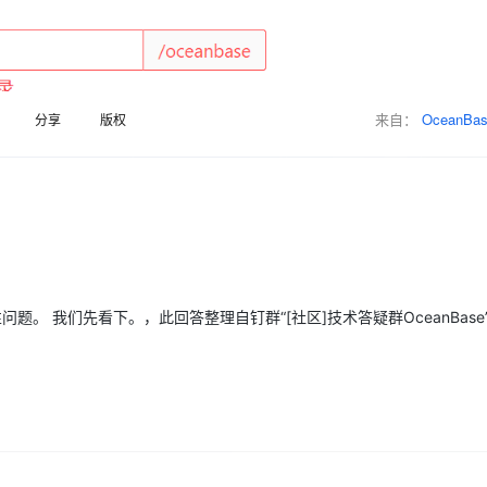
Deepseek-v4-pro
HappyHors
同享
万小智 AI 建站低至 15元/月
Qoder CN
AI 短剧/漫剧
云原生数据库 
快递物流查询
WordPress
成为服务伙
高校合作
点，立即开启云上创新
覆盖公网/内网、递归/权威、移动APP等全场景解析服务
送.CN域名，送备案服务码
基于千问大模型等，支持代码智能生成、研发智能问答
AI助力短剧
态智能体模型
旗舰 MoE 大模型，百万上下文与顶尖推理能力
图生视频，流
Ubuntu
服务生态伙伴
云工开物
企业应用
Works
Night Plan 支持 Qwen 3.8-Max
云原生大数据计算服务 MaxCompute
AI 办公
容器服务 Kub
NEW
GLM-5.2
Wan2.7-T
Red Hat
30+ 款产品免费体验
Data Agent 驱动的一站式 Data+AI 开发治理平台
夜间 5 折，Qwen/Meoo/TokenPlan 客户专享
面向分析的企业级SaaS模式云数据仓库
AI智能应用
提供一站式管
科研合作
来自：
OceanBa
分享
版权
视觉 Coding、空间感知、多模态思考等全面升级
1M上下文，专为长程任务能力而生
ERP
堂（旗舰版）
SUSE
智能客服
CRM
防护产品
2个月
自动承接线索
建站小程序
OA 办公系统
AI 应用构建
大模型原生
力提升
财税管理
模板建站
Qoder
大模型服务平台百炼-应用模版
HOT
NEW
面向真实软件
个人版上线、团队版降价；千问3.8-Max首发发尝鲜
丰富多元化的应用模版和解决方案
400电话
定制建站
题。 我们先看下。，此回答整理自钉群“[社区]技术答疑群OceanBase
万有无界
大模型服务平台百炼-智能体
方案
广告营销
模板小程序
的模型效果
灵活可视化地构建企业级 Agent
定制小程序
秒悟
人工智能平台 PAI
APP 开发
云端极速 AI 
新一代 AI 视频生成模型，深度适配广告营销等场景
AI Native 的算法工程平台，一站式完成建模、训练、推理服务部署
建站系统