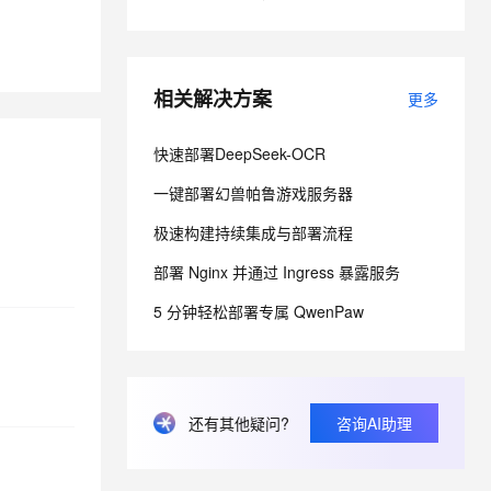
息提取
与 AI 智能体进行实时音视频通话
从文本、图片、视频中提取结构化的属性信息
构建支持视频理解的 AI 音视频实时通话应用
相关解决方案
更多
t.diy 一步搞定创意建站
构建大模型应用的安全防护体系
通过自然语言交互简化开发流程,全栈开发支持
通过阿里云安全产品对 AI 应用进行安全防护
快速部署DeepSeek-OCR
一键部署幻兽帕鲁游戏服务器
极速构建持续集成与部署流程
部署 Nginx 并通过 Ingress 暴露服务
5 分钟轻松部署专属 QwenPaw
还有其他疑问?
咨询AI助理