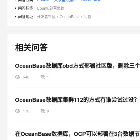
大模型解决方案
问答标签：
Ubuntu部署集群
迁移与运维管理
问答地址：
开发者社区
>
OceanBase
>
问答
快速部署 Dify，高效搭建 
专有云
10 分钟在聊天系统中增加
相关问答
OceanBase数据库obd方式部署社区版，删
646
1
OceanBase数据库集群112的方式有谁尝试过没？
170
0
在OceanBase数据库，OCP可以部署在3台数