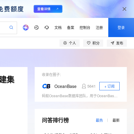
文档
备案
控制台
注册
登录
个人
积分
发布
验
作计划
器
AI 活动
专业服务
服务伙伴合作计划
开发者社区
加入我们
产品动态
服务平台百炼
阿里云 OPC 创新助力计划
一站式生成采购清单，支持单品或批量购买
io：打造专属 AI 语音助手
S产品伙伴计划（繁花）
峰会
CS
造的大模型服务与应用开发平台
一句话生成原生可编辑精美 PPT 文稿
AI 生产力先锋
Al MaaS 服务伙伴赋能合作
域名
博文
Careers
至高可申请百万元
Qwen3.8-Max 模型上线
开启高性价比 AI 编程新体验
弹性可伸缩的云计算服务
Qwen-Audio-3.0-Realtime 端到端实时语音角色扮演
输入一句话想法, 轻松生成专业的 PPT
先锋实践拓展 AI 生产力的边界
Token 补贴，五大权
计划
海大会
收录在圈子:
伙伴信用分合作计划
商标
问答
社会招聘
创建集
益加速 OPC 成功
eek-V4-Pro
SS
一键部署幻兽帕鲁游戏服务器
飞天发布时刻
HOT
Open Search 向量检索版支
划
备案
电子书
校园招聘
OceanBase
5641
+ 订阅
pSeek-V4-Pro
视频创作，一键激活电商全链路生产力
稳定、安全、高性价比、高性能的云存储服务
一键购买专属联机服务器，轻松开启游戏
所见，即是所愿
持视频检索 Pipeline 功能
更多支持
蚂蚁OceanBase数据库团队，用于OceanBase技术原理、运维经验和案例分享、对外交流。
划
公司注册
镜像站
视频生成
语音识别与合成
专属 QwenPaw
漫剧工坊：一站式动画创作平台
AI 实训营
HOT
应用身份服务 (IDaaS)
合作伙伴培训与认证
划
上云迁移
站生成，高效打造优质广告素材
全接入的云上超级电脑
从聊天伙伴进化为能主动干活的本地数字员工
快速生产连贯的高质量长漫剧
从基础到进阶，Agent 创客手把手教你
OpenClaw 管理能力上线
lScope
我要反馈
e-1.1-T2V
Qwen3-TTS-Flash
查询合作伙伴
n Alibaba Cloud ISV 合作
代维服务
问答排行榜
建企业门户网站
10 分钟搭建微信、支付宝小程序
MaxCompute MaxFrame 提
最热
最新
畅细腻的高质量视频
离线语音合成大模型，多语言方言自适应，低延迟高稳定
创新加速
ope
登录合作伙伴管理后台
我要建议
站，无忧落地极速上线
以可视化方式快速构建移动和 PC 门户网站
国内短信简单易用，安全可靠，秒级触达，全球覆盖200+国家和地区。
高效部署网站，快速应用到小程序
供自动弹性内存功能