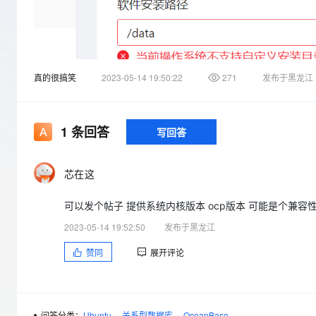
存储
天池大赛
Qwen3.7-Plus
云解析DNS
解决方案免费试用 新老
电子合同
最高领取价值200元试用
能看、能想、能动手的多模
安全
网络与CDN
AI 算法大赛
畅捷通
大数据开发治理平台 Data
AI 产品 免费试用
网络
安全
云开发大赛
Qwen3-VL-Plus
Tableau 订阅
1亿+ 大模型 tokens 和 
真的很搞笑
2023-05-14 19:50:22
271
发布于黑龙江
可观测
入门学习赛
中间件
AI空中课堂在线直播课
云防火墙
140+云产品 免费试用
上云与迁云
云原生的云上边界网络安全
产品新客免费试用，最长1
数据库
生态解决方案
1
条回答
写回答
大模型服务
企业出海
大模型ACA认证体验
大数据计算
助力企业全员 AI 认知与能
行业生态解决方案
千问AI平台-Token Plan
政企业务
媒体服务
芯在这
开发者生态解决方案
企业服务与云通信
可以发个帖子 提供系统内核版本 ocp版本 可能是个兼容性问
千问AI平台-模型体验
AI 开发和 AI 应用解决
在线体验全尺寸、多种模态
2023-05-14 19:52:50
发布于黑龙江
域名与网站
赞同
展开评论
Happy 系列大模型
终端用户计算
有遇到过类似问题的吗
Serverless
开发工具
问答分类：
Ubuntu
关系型数据库
OceanBase