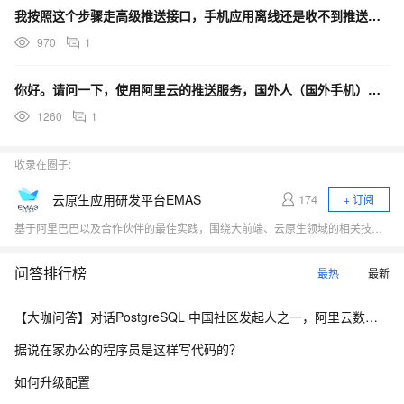
我按照这个步骤走高级推送接口，手机应用离线还是收不到推送呢，利用阿里云控制台推送可以收到
970
1
你好。请问一下，使用阿里云的推送服务，国外人（国外手机）使用APP时，在不使用GCM通道配置的情况下
1260
1
收录在圈子:
云原生应用研发平台EMAS
174
+ 订阅
基于阿里巴巴以及合作伙伴的最佳实践，围绕大前端、云原生领域的相关技术热点（小程序、Serverless、应用中间件、低代码、DevOps）展开行业探讨，与开发者一起探寻云原生时代应用研发的新范式。
问答排行榜
最热
最新
【大咖问答】对话PostgreSQL 中国社区发起人之一，阿里云数据库高级专家 德哥
据说在家办公的程序员是这样写代码的？
如何升级配置