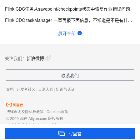
Flink CDC任务从savepoint/checkpoints状态中恢复作业错误问题
Flink CDC taskManager 一直再报下面信息，不知道是不是有什么问题？
机器学习PAI的max compute如何收费呢？比较care 费用，这样是不是就只有计算费用？
展开全部
Flink cdc sqlserver 希望不同步某些数据行
如何用实时数据同步打破企业数据孤岛？
关注我们：
新浪微博
为什么在大数据计算MaxCompute生产环境的结果中看到，所有的除零的结果都变成了NULL？
联系我们
Flink CDC 能适配达梦不？
文档
|
开发者社区
|
天池大赛
|
培训与认证
法律声明及隐私权政策
|
Cookies政策
© 2009-现在 Aliyun.com 版权所有
增值电信业务经营许可证：
浙B2-20080101
域名注册服务机构许可：
浙D3-20210002
写回答
浙公网安备 33010602009975号
浙B2-20080101-4