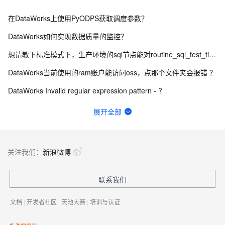
在DataWorks上使用PyODPS获取调度参数？
DataWorks如何实现数据质量的监控？
想请教下标准模式下，生产环境的sql节点能对routine_sql_test_tianyi进行sel
DataWorks当前使用的ram账户能访问oss，点那个文件夹会报错 ？
DataWorks Invalid regular expression pattern - ?
DataWorks固定列切分使用示例是什么？
展开全部
DataWorks开发环境要如何开启自动调度呢 标准版？
数据来源：com.alibaba.fastjson.JSONException: syntax er
关注我们：
新浪微博
数据服务报429请求次数过多咋办呀
联系我们
DataWorks failed: ODPS-0010000:System internal？
文档
|
开发者社区
|
天池大赛
|
培训与认证