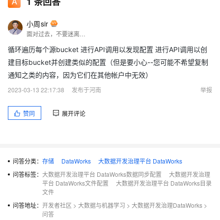
1
条回答
小周sir
面对过去，不要迷离；面对未来，不必彷徨；活在今天，你只要把自己完全展示给别人看。
循环遍历每个源bucket 进行API调用以发现配置 进行API调用以创
建目标bucket并创建类似的配置（但是要小心--您可能不希望复制
通知之类的内容，因为它们在其他帐户中无效）
2023-03-13 22:17:38
发布于河南
举报
赞同
展开评论
问答分类：
存储
DataWorks
大数据开发治理平台 DataWorks
问答标签：
大数据开发治理平台 DataWorks数据同步配置
大数据开发治理
平台 DataWorks文件配置
大数据开发治理平台 DataWorks目录
文件
问答地址：
开发者社区
>
大数据与机器学习
>
大数据开发治理DataWorks
>
问答