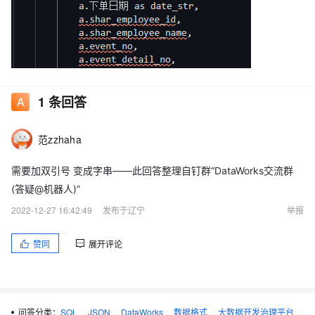
1
条回答
范zzhaha
需要加双引号 变成字串——此回答整理自钉群“DataWorks交流群
(答疑@机器人)”
2022-12-27 16:42:49
发布于辽宁
举报
赞同
展开评论
问答分类：
SQL
JSON
DataWorks
数据格式
大数据开发治理平台