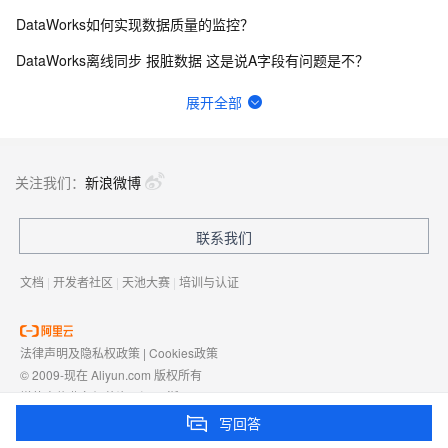
DataWorks如何实现数据质量的监控？
DataWorks离线同步 报脏数据 这是说A字段有问题是不？
DataWorks Invalid regular expression pattern - ?
展开全部
DataWorks中ob作为数据源，在做数据集成的时候弹出上面的报错？
请问这里的延迟是什么含义？可以通过什么方式优化？
关注我们：
新浪微博
想问下DataWorks中创建机器学习（PAI）节点操作步骤是什么？
联系我们
dataworks添加空间管理员？
文档
|
开发者社区
|
天池大赛
|
培训与认证
法律声明及隐私权政策
|
Cookies政策
© 2009-现在 Aliyun.com 版权所有
增值电信业务经营许可证：
浙B2-20080101
域名注册服务机构许可：
浙D3-20210002
写回答
浙公网安备 33010602009975号
浙B2-20080101-4