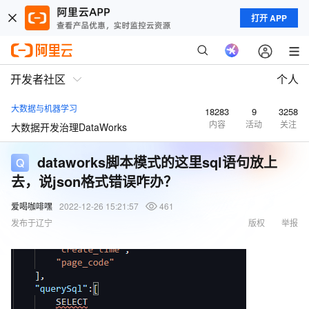
打开 APP
开发者社区
个人
大数据与机器学习
18283
9
3258
内容
活动
关注
大数据开发治理DataWorks
dataworks脚本模式的这里sql语句放上
去，说json格式错误咋办？
爱喝咖啡嘿
2022-12-26 15:21:57
461
发布于辽宁
版权
举报