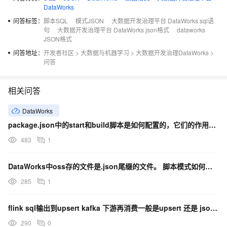
DataWorks
问答标签：
脚本SQL
模式JSON
大数据开发治理平台 DataWorks sql语
句
大数据开发治理平台 DataWorks json格式
dataworks
JSON格式
问答地址：
开发者社区
>
大数据与机器学习
>
大数据开发治理DataWorks
>
问答
相关问答
DataWorks
package.json中的start和build脚本是如何配置的，它们的作用是什么？
483
1
DataWorks中oss存的文件是.json尾缀的文件。 脚本模式如何使用？
285
1
flink sql输出到upsert kafka 下游再消费一般是upsert 还是 json呀？
290
0