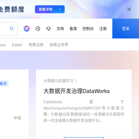
文档
备案
控制台
注册
登录
lvus
DataV
免费试用
探索云世界
验
作计划
器
AI 活动
专业服务
服务伙伴合作计划
开发者社区
加入我们
产品动态
服务平台百炼
阿里云 OPC 创新助力计划
一站式生成采购清单，支持单品或批量购买
io：打造专属 AI 语音助手
S产品伙伴计划（繁花）
峰会
CS
造的大模型服务与应用开发平台
一句话生成原生可编辑精美 PPT 文稿
AI 生产力先锋
Al MaaS 服务伙伴赋能合作
域名
博文
Careers
至高可申请百万元
Qwen3.8-Max 模型上线
开启高性价比 AI 编程新体验
弹性可伸缩的云计算服务
Qwen-Audio-3.0-Realtime 端到端实时语音角色扮演
输入一句话想法, 轻松生成专业的 PPT
先锋实践拓展 AI 生产力的边界
Token 补贴，五大权
计划
海大会
伙伴信用分合作计划
商标
问答
社会招聘
大数据与机器学习
解决
益加速 OPC 成功
eek-V4-Pro
SS
一键部署幻兽帕鲁游戏服务器
飞天发布时刻
HOT
Open Search 向量检索版支
划
备案
电子书
校园招聘
大数据开发治理DataWorks
pSeek-V4-Pro
视频创作，一键激活电商全链路生产力
稳定、安全、高性价比、高性能的云存储服务
一键购买专属联机服务器，轻松开启游戏
所见，即是所愿
持视频检索 Pipeline 功能
更多支持
划
公司注册
镜像站
视频生成
语音识别与合成
DataWorks基于
专属 QwenPaw
漫剧工坊：一站式动画创作平台
AI 实训营
HOT
应用身份服务 (IDaaS)
合作伙伴培训与认证
MaxCompute/Hologres/EMR/CDP等大数据引
划
上云迁移
站生成，高效打造优质广告素材
全接入的云上超级电脑
从聊天伙伴进化为能主动干活的本地数字员工
快速生产连贯的高质量长漫剧
从基础到进阶，Agent 创客手把手教你
OpenClaw 管理能力上线
擎，为数据仓库/数据湖/湖仓一体等解决方案提供
lScope
我要反馈
e-1.1-T2V
Qwen3-TTS-Flash
举报
查询合作伙伴
统一的全链路大数据开发治理平台。
n Alibaba Cloud ISV 合作
代维服务
建企业门户网站
10 分钟搭建微信、支付宝小程序
MaxCompute MaxFrame 提
畅细腻的高质量视频
离线语音合成大模型，多语言方言自适应，低延迟高稳定
创新加速
ope
登录合作伙伴管理后台
我要建议
站，无忧落地极速上线
以可视化方式快速构建移动和 PC 门户网站
国内短信简单易用，安全可靠，秒级触达，全球覆盖200+国家和地区。
高效部署网站，快速应用到小程序
供自动弹性内存功能