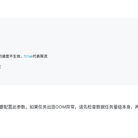
AI 应用
10分钟微调：让0.6B模型媲美235B模
多模态数据信
型
依托云原生高可用架构,实现Dify私有化部署
用1%尺寸在特定领域达到大模型90%以上效果
一个 AI 助手
超强辅助，Bol
即刻拥有 DeepSeek-R1 满血版
在企业官网、通讯软件中为客户提供 AI 客服
多种方案随心选，轻松解锁专属 DeepSeek
的速度不生效，
true
代表限流

 

需要配置此参数，如果任务出现OOM异常，请先检查数据任务量级本身，