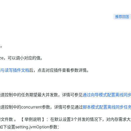
Deepseek-v4-pro
HappyHors
同享
万小智 AI 建站低至 15元/月
Qoder CN
AI 短剧/漫剧
云原生数据库 
快递物流查询
WordPress
成为服务伙
高校合作
点，立即开启云上创新
覆盖公网/内网、递归/权威、移动APP等全场景解析服务
送.CN域名，送备案服务码
基于千问大模型等，支持代码智能生成、研发智能问答
AI助力短剧
态智能体模型
旗舰 MoE 大模型，百万上下文与顶尖推理能力
图生视频，流
Ubuntu
推荐回答
服务生态伙伴
云工开物
企业应用
Works
Night Plan 支持 Qwen 3.8-Max
云原生大数据计算服务 MaxCompute
AI 办公
容器服务 Kub
NEW
GLM-5.2
Wan2.7-T
Red Hat
30+ 款产品免费体验
Data Agent 驱动的一站式 Data+AI 开发治理平台
夜间 5 折，Qwen/Meoo/TokenPlan 客户专享
面向分析的企业级SaaS模式云数据仓库
AI智能应用
提供一站式管
科研合作
视觉 Coding、空间感知、多模态思考等全面升级
1M上下文，专为长程任务能力而生
ERP
堂（旗舰版）
SUSE
智能客服
CRM
数。
防护产品
2个月
自动承接线索
建站小程序
OA 办公系统
AI 应用构建
大模型原生
esize，可以调小对应的值。
力提升
财税管理
模板建站
Qoder
大模型服务平台百炼-应用模版
HOT
NEW
源与读写插件文档
后，点击对应插件查看参数详情。
面向真实软件
个人版上线、团队版降价；千问3.8-Max首发发尝鲜
丰富多元化的应用模版和解决方案
400电话
定制建站
万有无界
大模型服务平台百炼-智能体
方案
广告营销
模板小程序
的模型效果
灵活可视化地构建企业级 Agent
通道控制中的任务期望最大并发数，详情可参见
通过向导模式配置离线同
定制小程序
秒悟
人工智能平台 PAI
制中的concurrent参数，详情可参见通过
脚本模式配置离线同步任
APP 开发
云端极速 AI 
新一代 AI 视频生成模型，深度适配广告营销等场景
AI Native 的算法工程平台，一站式完成建模、训练、推理服务部署
建站系统
文件数 。 【 举例说明 】：在默认设置3个并发的情况下，对内存需求
setting.jvmOption参数：