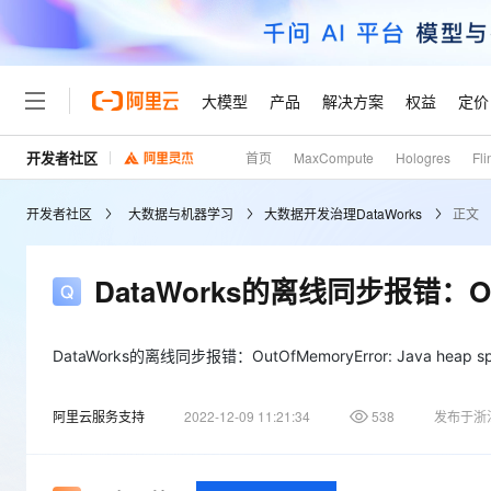
大模型
产品
解决方案
权益
定价
开发者社区
首页
MaxCompute
Hologres
Fli
大模型
产品
解决方案
权益
定价
云市场
伙伴
服务
了解阿里云
精选产品
精选解决方案
普惠上云
产品定价
精选商城
成为销售伙伴
售前咨询
为什么选择阿里云
千问AI平台
开发者社区
大数据与机器学习
大数据开发治理DataWorks
正文
了解云产品的定价详情
大模型服务平台百炼
千问办公，解锁你的工作
普惠上云 官方力荐
分销伙伴
在线服务
网站建设
什么是云计算
大
大模型服务与应用平台
企业级Agent产品，直接
云服务器38元/年起，超
咨询伙伴
多端小程序
技术领先
DataWorks的离线同步报错：OutOf
云上成本管理
售后服务
轻量应用服务器
Agency Agents：拥
官方推荐返现计划
大模型
精选产品
精选解决方案
Salesforce 国际版订阅
稳定可靠
管理和优化成本
推荐新用户得奖励，单订单
销售伙伴合作计划
自助服务
友盟天域
安全合规
人工智能与机器学习
AI
DataWorks的离线同步报错：OutOfMemoryError: Java heap s
文本生成
云数据库 RDS
HappyHorse 打造一
云工开物
无影生态合作计划
在线服务
观测云
分析师报告
高校专属算力普惠，学生认
计算
互联网应用开发
Qwen3.8-Max
阿里云服务支持
2022-12-09 11:21:34
538
发布于浙
HOT
Salesforce On Alibaba C
工单服务
Tuya 物联网平台阿里云
研究报告与白皮书
人工智能平台 PAI
快速拥有专属 OpenClaw
大模
Consulting Partner 合
大数据
容器
智能体时代全能旗舰模型
免费试用
短信专区
一站式AI开发、训练和推
蓝凌 OA
AI 大模型销售与服务生
现代化应用