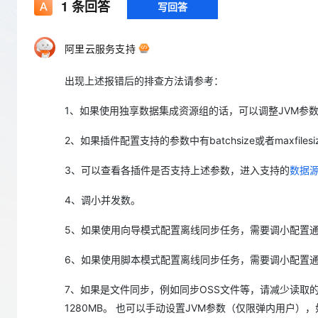
存储
天池大赛
1
条回答
写回答
Qwen3.7-Plus
云解析DNS
解决方案免费试用 新老
电子合同
最高领取价值200元试用
能看、能想、能动手的多模
安全
网络与CDN
AI 算法大赛
畅捷通
阿里云服务支持
大数据开发治理平台 Data
AI 产品 免费试用
网络
安全
云开发大赛
Qwen3-VL-Plus
Tableau 订阅
1亿+ 大模型 tokens 和 
出现上述报错后的排查方法请参考：
可观测
入门学习赛
中间件
AI空中课堂在线直播课
云防火墙
140+云产品 免费试用
1、如果使用独享数据集成资源组的话，可以调整JVM参
上云与迁云
云原生的云上边界网络安全
产品新客免费试用，最长1
数据库
生态解决方案
大模型服务
企业出海
2、如果插件配置支持的参数中有batchsize或者maxfil
大模型ACA认证体验
大数据计算
助力企业全员 AI 认知与能
行业生态解决方案
千问AI平台-Token Plan
政企业务
3、可以查看各插件是否支持上述参数，进入支持的
数据
媒体服务
开发者生态解决方案
4、调小并发数。
企业服务与云通信
千问AI平台-模型体验
AI 开发和 AI 应用解决
在线体验全尺寸、多种模态
5、如果使用向导模式配置离线同步任务，需要调小配置
域名与网站
Happy 系列大模型
终端用户计算
6、如果使用脚本模式配置离线同步任务，需要调小配置通道控
Serverless
7、如果是文件同步，例如同步OSS文件等，请减少读取的
1280MB。 也可以手动设置JVM参数（仅限弹内用户），如下设置
开发工具