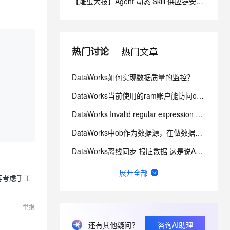
【雕虫大技】Agent 动态 Skill 供应链安全加固（一）：消费侧三层防线实战
息提取
与 AI 智能体进行实时音视频通话
从文本、图片、视频中提取结构化的属性信息
构建支持视频理解的 AI 音视频实时通话应用
热门讨论
热门文章
t.diy 一步搞定创意建站
构建大模型应用的安全防护体系
通过自然语言交互简化开发流程,全栈开发支持
通过阿里云安全产品对 AI 应用进行安全防护
DataWorks如何实现数据质量的监控？
DataWorks当前使用的ram账户能访问oss，点那个文件夹会报错 ？
DataWorks Invalid regular expression pattern - ?
DataWorks中ob作为数据源，在做数据集成的时候弹出上面的报错？
DataWorks离线同步 报脏数据 这是说A字段有问题是不？
数据来源：com.alibaba.fastjson.JSONException: syntax er
展开全部
再考虑手工
请问这里的延迟是什么含义？可以通过什么方式优化？
想请教下标准模式下，生产环境的sql节点能对routine_sql_test_tianyi进行sel
举报
还有其他疑问?
咨询AI助理
想问下DataWorks中创建机器学习（PAI）节点操作步骤是什么？