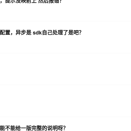
段，提示没映射上 然后报错？
试配置，异步是 sdk自己处理了是吧？
，这个能不能给一版完整的说明呀？