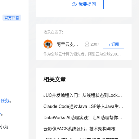
安全
我要投诉
e-1.1-I2V
Cosyvoice-V3-Flash
我要提问
PolarDB
上云场景组合购
Milvus 弹性伸缩功能新增节
伴
漫剧创作，剧本、分镜、视频高效生成
100%兼容MySQL、PostgreSQL，兼容Oracle，支持集中和分布式
覆盖90%+业务场景，专享组合折扣价
点支持范围
畅自然，细节丰富
高表现力语音合成大模型，语音克隆听感自然
VPN
官方回答
ernetes 版 ACK
云聚AI 严选权益
AI 原生数据库服务发布
SSL 证书
2V
Fun-ASR
，一键激活高效办公新体验
理容器应用的 K8s 服务
精选AI产品，从模型到应用全链提效
Agent 数据网关
收录在圈子:
文戏情感细腻自然，动作戏激烈拳拳到肉，实现更强表演能力
支持中英文自由切换，具备更强的噪声鲁棒性
堡垒机
AI 用量加速计划
云原生数据库 PolarDB
阿里云支持与服务
2307
+ 订阅
防火墙
、识别商机，让客服更高效、服务更出色。
新老同享，达量后返
Agentic Database 发布
作为全球云计算的领先者，阿里云为全球230万企业提供着云计算服务，服务范围覆盖200多个国家和地区。我们致力于为企业、政府等组织机构提供安全可靠的云计算服务，给用户带来极速愉悦的服务体验。
主机安全
应用
千问办公
NEW
AI 应用及服务市场
相关文章
的智能体编程平台
一站式AI生产力平台
AI 应用
伶鹊
JUC并发编程入门：从线程状态到Lock锁，一文吃透生产者消费者
企业级人与Agent协作平台，接入和调度多个数字员工
智能客服平台，对话机器人、对话分析、智能外呼
步任务
。
大模型
Claude Code通过Java LSP杀入Java生态，通用Agent和专属引擎差在哪
大模型服务平台百炼 - 全妙
自然语言处理
务
。
DataWorks AI助理实践：让AI助理帮你做代码评审
应用创作平台
多模态内容创作工具，已接入 DeepSeek
数据标注
大小为
云影像PACS系统源码，技术架构与核心特性解析
机器学习