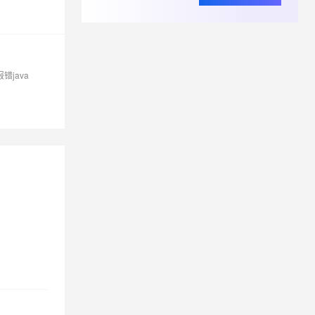
你好，DataWorks 中我编写一个sql报错，为ODPS-0121095:Invalid ？
错java