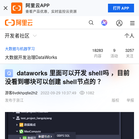
打开 APP
开发者社区
个人
大数据与机器学习
18283
9
3257
内容
活动
关注
大数据开发治理DataWorks
dataworks 里面可以开发 shell吗 ，目前
没看到哪块可以创建 shell节点的 ？
游客6vdkhpqtie2h2
2022-09-29 10:37:49
1082
发布于浙江
版权
举报