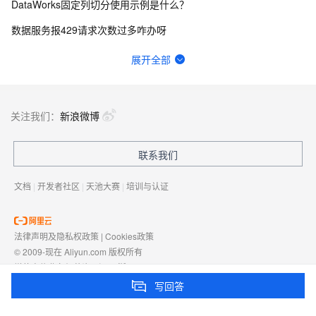
DataWorks固定列切分使用示例是什么？
数据服务报429请求次数过多咋办呀
数据来源：com.alibaba.fastjson.JSONException: syntax er
展开全部
DataWorks failed: ODPS-0010000:System internal？
如何使用DataWorks数据集成从MySQL导入数据到GDB执行同步任务脚本？
关注我们：
新浪微博
DataWorks开发环境要如何开启自动调度呢 标准版？
联系我们
钉钉群自定义机器人@人不高亮怎么回事
文档
|
开发者社区
|
天池大赛
|
培训与认证
法律声明及隐私权政策
|
Cookies政策
© 2009-现在 Aliyun.com 版权所有
增值电信业务经营许可证：
浙B2-20080101
域名注册服务机构许可：
浙D3-20210002
写回答
浙公网安备 33010602009975号
浙B2-20080101-4