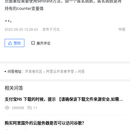
页面重绘需要使用setstate方法，调一个匿名函数，匿名函数是将
持有的counter变量值
++。
2022-09-20 15:28:43
发布于河北
举报
赞同
展开评论
问答地址：
开发者社区
>
阿里云开发者学堂
>
问答
相关问答
支付宝H5 下载的时候，提示 【请确保该下载文件来源安全,如需浏览,请长按网址复制后使用浏览器访问】
289568
11
购买阿里国外的云服务器是否可以访问谷歌？