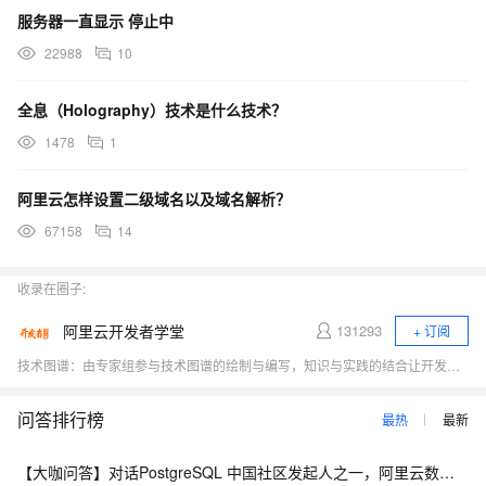
服务器一直显示 停止中
22988
10
全息（Holography）技术是什么技术？
1478
1
阿里云怎样设置二级域名以及域名解析？
67158
14
收录在圈子:
阿里云开发者学堂
131293
+ 订阅
技术图谱：由专家组参与技术图谱的绘制与编写，知识与实践的结合让开发者们掌握学习路线与逻辑，快速提升技能 电子书：电子书由阿里内外专家打造，供开发者们下载学习，更与课程相结合，使用户更易理解掌握课程内容 训练营：学习训练营 深入浅出，专家授课，带领开发者们快速上云 精品课程：汇集知识碎片，解决技术难题，体系化学习场景，深入浅出，易于理解 技能自测：提供免费测试，摸底自查 体验实验室：学完即练，云资源免费使用
问答排行榜
最热
最新
【大咖问答】对话PostgreSQL 中国社区发起人之一，阿里云数据库高级专家 德哥