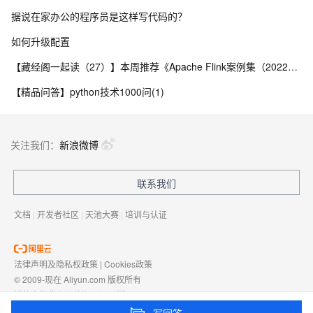
据说在家办公的程序员是这样写代码的？
如何升级配置
【藏经阁一起读（27）】本周推荐《Apache Flink案例集（2022版）》，你有哪些心得？
【精品问答】python技术1000问(1)
关注我们：
新浪微博
联系我们
文档
|
开发者社区
|
天池大赛
|
培训与认证
法律声明及隐私权政策
|
Cookies政策
© 2009-现在 Aliyun.com 版权所有
增值电信业务经营许可证：
浙B2-20080101
域名注册服务机构许可：
浙D3-20210002
写回答