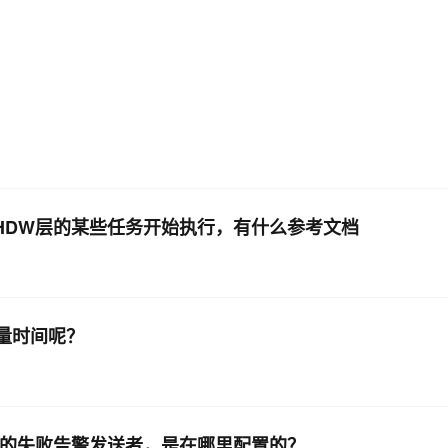
AI 应用
10分钟微调：让0.6B模型媲美235B模
多模态数据信
型
依托云原生高可用架构,实现Dify私有化部署
用1%尺寸在特定领域达到大模型90%以上效果
一个 AI 助手
超强辅助，Bol
即刻拥有 DeepSeek-R1 满血版
在企业官网、通讯软件中为客户提供 AI 客服
多种方案随心选，轻松解锁专属 DeepSeek
，调度HDW层的某些任务开始执行，有什么参考文档
 变量时间呢？
失败的失败告警发送者，是在哪里配置的？