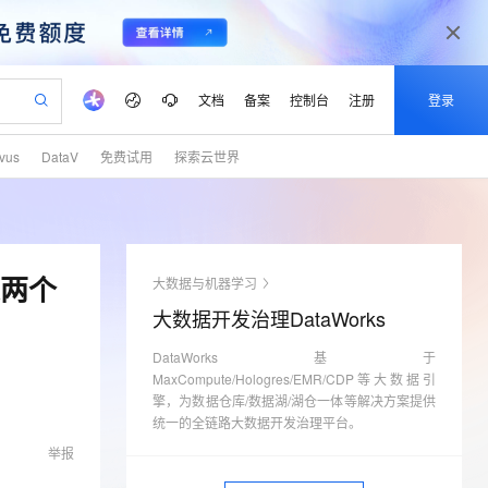
文档
备案
控制台
注册
登录
lvus
DataV
免费试用
探索云世界
验
作计划
器
AI 活动
专业服务
服务伙伴合作计划
开发者社区
加入我们
产品动态
服务平台百炼
阿里云 OPC 创新助力计划
一站式生成采购清单，支持单品或批量购买
io：打造专属 AI 语音助手
S产品伙伴计划（繁花）
峰会
CS
造的大模型服务与应用开发平台
一句话生成原生可编辑精美 PPT 文稿
AI 生产力先锋
Al MaaS 服务伙伴赋能合作
域名
博文
Careers
至高可申请百万元
Qwen3.8-Max 模型上线
开启高性价比 AI 编程新体验
弹性可伸缩的云计算服务
Qwen-Audio-3.0-Realtime 端到端实时语音角色扮演
输入一句话想法, 轻松生成专业的 PPT
先锋实践拓展 AI 生产力的边界
Token 补贴，五大权
计划
海大会
伙伴信用分合作计划
商标
问答
社会招聘
这两个
大数据与机器学习
益加速 OPC 成功
eek-V4-Pro
SS
一键部署幻兽帕鲁游戏服务器
飞天发布时刻
HOT
Open Search 向量检索版支
划
备案
电子书
校园招聘
大数据开发治理DataWorks
pSeek-V4-Pro
视频创作，一键激活电商全链路生产力
稳定、安全、高性价比、高性能的云存储服务
一键购买专属联机服务器，轻松开启游戏
所见，即是所愿
持视频检索 Pipeline 功能
更多支持
划
公司注册
镜像站
视频生成
语音识别与合成
DataWorks基于
专属 QwenPaw
漫剧工坊：一站式动画创作平台
AI 实训营
HOT
应用身份服务 (IDaaS)
合作伙伴培训与认证
MaxCompute/Hologres/EMR/CDP等大数据引
划
上云迁移
站生成，高效打造优质广告素材
全接入的云上超级电脑
从聊天伙伴进化为能主动干活的本地数字员工
快速生产连贯的高质量长漫剧
从基础到进阶，Agent 创客手把手教你
OpenClaw 管理能力上线
擎，为数据仓库/数据湖/湖仓一体等解决方案提供
lScope
我要反馈
e-1.1-T2V
Qwen3-TTS-Flash
查询合作伙伴
统一的全链路大数据开发治理平台。
n Alibaba Cloud ISV 合作
代维服务
建企业门户网站
10 分钟搭建微信、支付宝小程序
MaxCompute MaxFrame 提
畅细腻的高质量视频
离线语音合成大模型，多语言方言自适应，低延迟高稳定
举报
创新加速
ope
登录合作伙伴管理后台
我要建议
站，无忧落地极速上线
以可视化方式快速构建移动和 PC 门户网站
国内短信简单易用，安全可靠，秒级触达，全球覆盖200+国家和地区。
高效部署网站，快速应用到小程序
供自动弹性内存功能