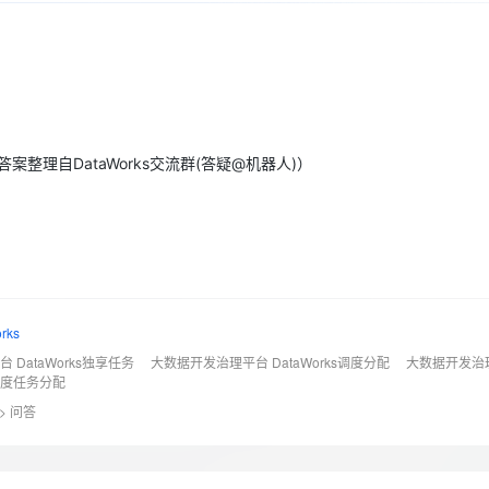
Deepseek-v4-pro
HappyHors
同享
万小智 AI 建站低至 15元/月
Qoder CN
AI 短剧/漫剧
云原生数据库 
快递物流查询
WordPress
成为服务伙
高校合作
点，立即开启云上创新
覆盖公网/内网、递归/权威、移动APP等全场景解析服务
送.CN域名，送备案服务码
基于千问大模型等，支持代码智能生成、研发智能问答
AI助力短剧
态智能体模型
旗舰 MoE 大模型，百万上下文与顶尖推理能力
图生视频，流
Ubuntu
服务生态伙伴
云工开物
企业应用
Works
Night Plan 支持 Qwen 3.8-Max
云原生大数据计算服务 MaxCompute
AI 办公
容器服务 Kub
NEW
GLM-5.2
Wan2.7-T
Red Hat
30+ 款产品免费体验
Data Agent 驱动的一站式 Data+AI 开发治理平台
夜间 5 折，Qwen/Meoo/TokenPlan 客户专享
面向分析的企业级SaaS模式云数据仓库
AI智能应用
提供一站式管
科研合作
视觉 Coding、空间感知、多模态思考等全面升级
1M上下文，专为长程任务能力而生
ERP
堂（旗舰版）
SUSE
智能客服
整理自DataWorks交流群(答疑@机器人)）
CRM
防护产品
2个月
自动承接线索
建站小程序
OA 办公系统
AI 应用构建
大模型原生
力提升
财税管理
模板建站
Qoder
大模型服务平台百炼-应用模版
HOT
NEW
面向真实软件
个人版上线、团队版降价；千问3.8-Max首发发尝鲜
丰富多元化的应用模版和解决方案
400电话
定制建站
万有无界
大模型服务平台百炼-智能体
方案
广告营销
模板小程序
ks
的模型效果
灵活可视化地构建企业级 Agent
DataWorks独享任务
大数据开发治理平台 DataWorks调度分配
大数据开发治
定制小程序
s调度任务分配
秒悟
人工智能平台 PAI
APP 开发
>
问答
云端极速 AI 
新一代 AI 视频生成模型，深度适配广告营销等场景
AI Native 的算法工程平台，一站式完成建模、训练、推理服务部署
建站系统