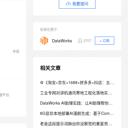
安全
我要投诉
e-1.1-I2V
Cosyvoice-V3-Flash
我要提问
PolarDB
上云场景组合购
Milvus 弹性伸缩功能新增节
伴
漫剧创作，剧本、分镜、视频高效生成
100%兼容MySQL、PostgreSQL，兼容Oracle，支持集中和分布式
覆盖90%+业务场景，专享组合折扣价
点支持范围
畅自然，细节丰富
高表现力语音合成大模型，语音克隆听感自然
VPN
ernetes 版 ACK
云聚AI 严选权益
AI 原生数据库服务发布
SSL 证书
2V
Fun-ASR
，一键激活高效办公新体验
理容器应用的 K8s 服务
精选AI产品，从模型到应用全链提效
Agent 数据网关
收录在圈子:
文戏情感细腻自然，动作戏激烈拳拳到肉，实现更强表演能力
支持中英文自由切换，具备更强的噪声鲁棒性
堡垒机
AI 用量加速计划
云原生数据库 PolarDB
DataWorks
2707
+ 订阅
防火墙
、识别商机，让客服更高效、服务更出色。
新老同享，达量后返
Agentic Database 发布
举报
主机安全
应用
千问办公
相关文章
NEW
AI 应用及服务市场
的智能体编程平台
一站式AI生产力平台
⚙️《淘宝+京东+1688+拼多多+抖店：五家API统一调度的QPS与配额守卫》（附Python源码）
AI 应用
伶鹊
企业级人与Agent协作平台，接入和调度多个数字员工
智能客服平台，对话机器人、对话分析、智能外呼
工业专网对讲机通讯寒地工程化落地实战：野外极端工况设备适配、部署优化与运维体系搭建
大模型
理平台
大模型服务平台百炼 - 全妙
DataWorks AI助理实践：让AI助理帮你做代码评审
自然语言处理
应用创作平台
多模态内容创作工具，已接入 DeepSeek
8G显存本地部署AI漫剧生成：基于ComfyUI的自动化工作流搭建指南
数据标注
老金这段提示词揪出你没察觉的重复劳动，做成无感自动化
机器学习