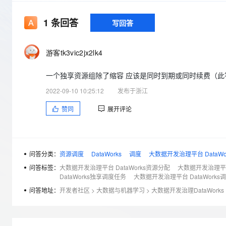
存储
天池大赛
Qwen3.7-Plus
云解析DNS
解决方案免费试用 新老
电子合同
最高领取价值200元试用
能看、能想、能动手的多模
安全
网络与CDN
1
条回答
写回答
AI 算法大赛
畅捷通
大数据开发治理平台 Data
AI 产品 免费试用
网络
安全
云开发大赛
Qwen3-VL-Plus
Tableau 订阅
1亿+ 大模型 tokens 和 
游客tk3vic2jx2lk4
可观测
入门学习赛
中间件
AI空中课堂在线直播课
云防火墙
140+云产品 免费试用
一个独享资源组除了缩容 应该是同时到期或同时续费（此答案
上云与迁云
云原生的云上边界网络安全
产品新客免费试用，最长1
数据库
2022-09-10 10:25:12
发布于浙江
生态解决方案
大模型服务
企业出海
大模型ACA认证体验
大数据计算
赞同
展开评论
助力企业全员 AI 认知与能
行业生态解决方案
千问AI平台-Token Plan
政企业务
媒体服务
开发者生态解决方案
企业服务与云通信
千问AI平台-模型体验
AI 开发和 AI 应用解决
问答分类：
资源调度
DataWorks
调度
大数据开发治理平台 DataWor
在线体验全尺寸、多种模态
域名与网站
问答标签：
大数据开发治理平台 DataWorks资源分配
大数据开发治理平台 
DataWorks独享调度任务
大数据开发治理平台 DataWork
Happy 系列大模型
终端用户计算
问答地址：
开发者社区
>
大数据与机器学习
>
大数据开发治理DataWorks
Serverless
开发工具