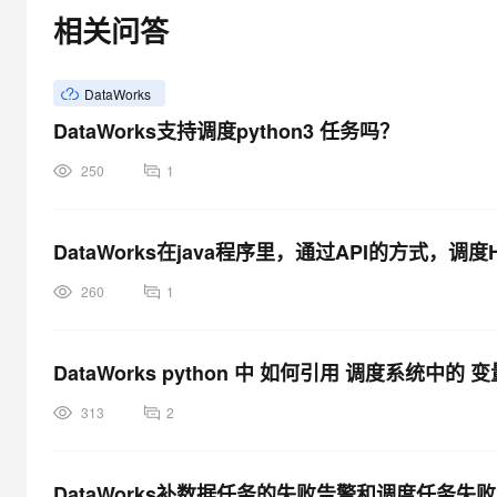
大模型解决方案
相关问答
迁移与运维管理
快速部署 Dify，高效搭建 
专有云
DataWorks
DataWorks支持调度python3 任务吗？
10 分钟在聊天系统中增加
250
1
DataWorks在java程序里，通过API的方式
260
1
DataWorks python 中 如何引用 调度系统中的
313
2
DataWorks补数据任务的失败告警和调度任务