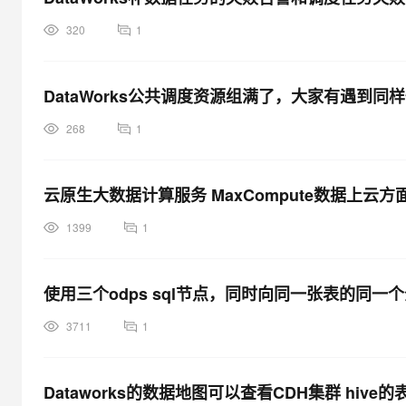
320
1
DataWorks公共调度资源组满了，大家有遇到同
268
1
云原生大数据计算服务 MaxCompute数据上云方面
1399
1
使用三个odps sql节点，同时向同一张表的同
3711
1
Dataworks的数据地图可以查看CDH集群 hiv