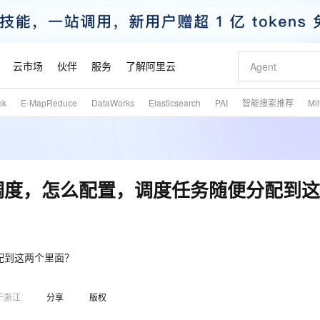
云市场
伙伴
服务
了解阿里云
nk
E-MapReduce
DataWorks
Elasticsearch
PAI
智能搜索推荐
Mi
AI 特惠
数据与 API
成为产品伙伴
企业增值服务
最佳实践
价格计算器
AI 场景体
基础软件
产品伙伴合
阿里云认证
市场活动
配置报价
大模型
自助选配和估算价格
新方式
睿译宝，AI翻译排版一步到位
智启 AI 普惠权益
产品生态集成认证中心
企业支持计划
云上春晚
域名与网站
千问官方 MaaS 平台，为开发者和 Agent 而生，新用户赠送 1 亿 + tokens 额度
Qwen Aud
AI Coding
阿里云Maa
2026 阿里云
云服务器 E
为企业打
数据集
Windows
大模型认证
模型
NEW
NEW
交付可用成果
值低价云产品抢先购
上传文档即自动完成翻译和格式还原
至高享 1亿+免费 tokens，加速 Al 应用落地
提供智能易用的域名与建站服务
智能编程，一键
安全可靠、
产品生态伙伴
专家技术服务
云上奥运之旅
弹性计算合作
阿里云中企出
手机三要素
宝塔 Linux
全部认证
资源调度，怎么配置，调度任务随便分配到
价格优势
有专属领域专家
GLM-5.2：长任务时代开源旗舰模型
阿里云 OPC 创新助力计划
千问大模型
即刻拥有 DeepS
AI 电商营销
对象存储 O
大模型
产品生态伙伴工作台
企业增值服务台
云栖战略参考
云存储合作计
云栖大会
身份实名认证
CentOS
训练营
推动算力普惠，释放技术红利
最高返9万
多领域专家智能体,一键组建 AI 虚拟交付团队
快速构建应用程序和网站，即刻迈出上云第一步
至高百万元 Token 补贴，加速一人公司成长
多元化、高性能、安全可靠的大模型服务
真正可用的 1M 上下文,一次完成代码全链路开发
轻松解锁专属 Dee
从图文生成到
云上的中国
数据库合作计
活动全景
短信
Docker
图片和
站式影视创作平台
Hermes Agent，打造自进化智能体
Token Plan 模型订阅计划
数字证书管理服务（原SSL证书）
5 分钟轻松部署
AI 广告创作
无影云电脑
企业成长
NEW
信息公告
看见新力量
云网络合作计
OCR 文字识别
JAVA
证享300元代金券
可视化编排打通从文字构思到成片全链路闭环
全托管，含MySQL、PostgreSQL、SQL Server、MariaDB多引擎
自主进化，持久记忆，越用越聪明
Qwen3.8-Max 首发尝鲜，限时加量 10 倍，夜间低至2折
实现全站HTTPS，呈现可信的WEB访问
图文、视频一
随时随地安
分配到这两个里面？
魔搭 Mode
Kimi-K3
HappyHors
NEW
loud
服务实践
官网公告
金融模力时刻
Salesforce O
版
发票查验
全能环境
Claude Code + GStack 打造工程团队
千问办公，限时限量积分加倍
Qoder
低代码高效构
AI 建站
短信服务
型
NEW
作计划
Kimi 最新旗舰模型，长程编程与推理利器
让文字生成流
计划
于浙江
分享
版权
创新中心
魔搭 ModelSc
健康状态
理服务
让AI从“聊天伙伴”进化为能干活的“数字员工”
安装技能 GStack，拥有专属 AI 工程团队
你的AI工作搭子，覆盖日常办公高频场景
面向真实软件的智能体编程平台
0 代码专业建
客户案例
天气预报查询
操作系统
态合作计划