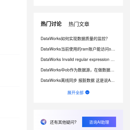
息提取
与 AI 智能体进行实时音视频通话
从文本、图片、视频中提取结构化的属性信息
构建支持视频理解的 AI 音视频实时通话应用
热门讨论
热门文章
t.diy 一步搞定创意建站
构建大模型应用的安全防护体系
DataWorks如何实现数据质量的监控？
通过自然语言交互简化开发流程,全栈开发支持
通过阿里云安全产品对 AI 应用进行安全防护
DataWorks当前使用的ram账户能访问oss，点那个文件夹会报错 ？
DataWorks Invalid regular expression pattern - ?
DataWorks中ob作为数据源，在做数据集成的时候弹出上面的报错？
DataWorks离线同步 报脏数据 这是说A字段有问题是不？
数据来源：com.alibaba.fastjson.JSONException: syntax er
展开全部
请问这里的延迟是什么含义？可以通过什么方式优化？
想请教下标准模式下，生产环境的sql节点能对routine_sql_test_tianyi进行sel
还有其他疑问?
咨询AI助理
想问下DataWorks中创建机器学习（PAI）节点操作步骤是什么？