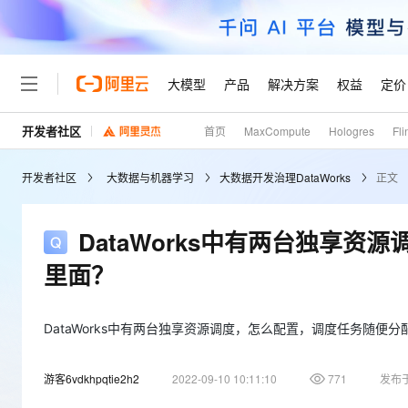
大模型
产品
解决方案
权益
定价
开发者社区
首页
MaxCompute
Hologres
Fli
大模型
产品
解决方案
权益
定价
云市场
伙伴
服务
了解阿里云
精选产品
精选解决方案
普惠上云
产品定价
精选商城
成为销售伙伴
售前咨询
为什么选择阿里云
千问AI平台
开发者社区
大数据与机器学习
大数据开发治理DataWorks
正文
了解云产品的定价详情
大模型服务平台百炼
千问办公，解锁你的工作
普惠上云 官方力荐
分销伙伴
在线服务
网站建设
什么是云计算
大
大模型服务与应用平台
企业级Agent产品，直接
云服务器38元/年起，超
咨询伙伴
多端小程序
技术领先
DataWorks中有两台独享
云上成本管理
售后服务
轻量应用服务器
Agency Agents：拥
官方推荐返现计划
大模型
精选产品
精选解决方案
Salesforce 国际版订阅
稳定可靠
里面？
管理和优化成本
推荐新用户得奖励，单订单
销售伙伴合作计划
自助服务
友盟天域
安全合规
人工智能与机器学习
AI
文本生成
云数据库 RDS
HappyHorse 打造一
云工开物
无影生态合作计划
在线服务
观测云
分析师报告
高校专属算力普惠，学生认
DataWorks中有两台独享资源调度，怎么配置，调度任务随便
计算
互联网应用开发
Qwen3.8-Max
HOT
Salesforce On Alibaba C
工单服务
Tuya 物联网平台阿里云
研究报告与白皮书
人工智能平台 PAI
快速拥有专属 OpenClaw
大模
Consulting Partner 合
大数据
容器
智能体时代全能旗舰模型
游客6vdkhpqtie2h2
2022-09-10 10:11:10
771
发布
免费试用
短信专区
一站式AI开发、训练和推
蓝凌 OA
AI 大模型销售与服务生
现代化应用