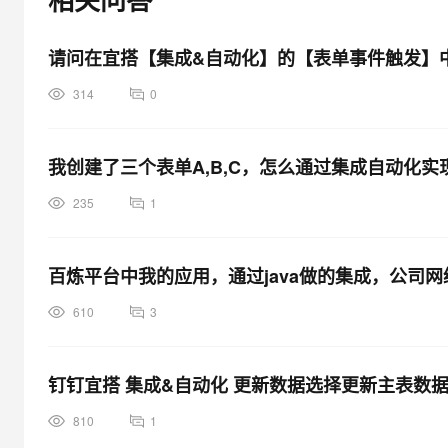
大模型解决方案
迁移与运维管理
快速部署 Dify，高效搭建 
请问在宜搭【集成&自动化】的【表单事件触发】
专有云
314
0
10 分钟在聊天系统中增加
我创建了三个表单A,B,C，怎么通过集成自动化
235
1
百炼平台中我的应用，通过java做的集成，公司
610
3
钉钉宜搭 集成&自动化 更新数据选择更新主表数
810
1