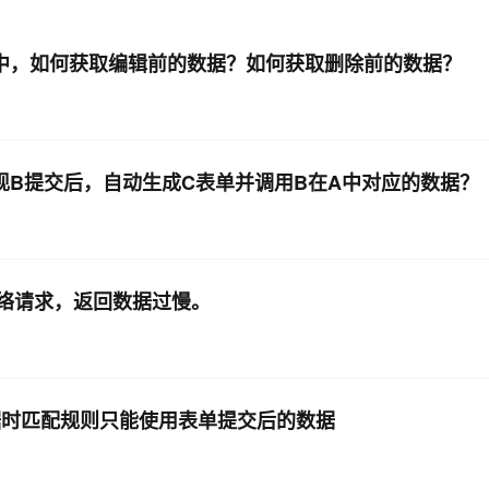
AI 应用
10分钟微调：让0.6B模型媲美235B模
多模态数据信
中，如何获取编辑前的数据？如何获取删除前的数据？
型
依托云原生高可用架构,实现Dify私有化部署
用1%尺寸在特定领域达到大模型90%以上效果
一个 AI 助手
超强辅助，Bol
即刻拥有 DeepSeek-R1 满血版
在企业官网、通讯软件中为客户提供 AI 客服
多种方案随心选，轻松解锁专属 DeepSeek
实现B提交后，自动生成C表单并调用B在A中对应的数据？
网络请求，返回数据过慢。
据时匹配规则只能使用表单提交后的数据