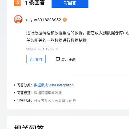
存储
天池大赛
1
条回答
写回答
Qwen3.7-Plus
云解析DNS
解决方案免费试用 新老
电子合同
最高领取价值200元试用
能看、能想、能动手的多模
安全
网络与CDN
AI 算法大赛
畅捷通
aliyun6918228952
大数据开发治理平台 Data
AI 产品 免费试用
网络
安全
云开发大赛
Qwen3-VL-Plus
Tableau 订阅
1亿+ 大模型 tokens 和 
进行数据清理和数据集成的数据，把它放入到数据仓库中
可观测
入门学习赛
中间件
AI空中课堂在线直播课
云防火墙
140+云产品 免费试用
任务相关的一些数据进行数据挖掘。
上云与迁云
云原生的云上边界网络安全
产品新客免费试用，最长1
数据库
2022-07-31 19:22:15
生态解决方案
大模型服务
企业出海
大模型ACA认证体验
大数据计算
赞同
展开评论
助力企业全员 AI 认知与能
行业生态解决方案
千问AI平台-Token Plan
政企业务
媒体服务
开发者生态解决方案
企业服务与云通信
问答分类：
数据集成 Data Integration
千问AI平台-模型体验
AI 开发和 AI 应用解决
在线体验全尺寸、多种模态
问答标签：
数据清理集成数据
域名与网站
问答地址：
开发者社区
>
云计算
>
问答
Happy 系列大模型
终端用户计算
Serverless
相关问答
开发工具