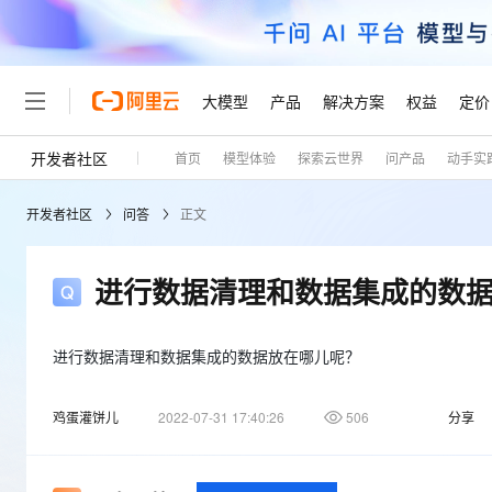
大模型
产品
解决方案
权益
定价
开发者社区
首页
模型体验
探索云世界
问产品
动手实
大模型
产品
解决方案
权益
定价
云市场
伙伴
服务
了解阿里云
精选产品
精选解决方案
普惠上云
产品定价
精选商城
成为销售伙伴
售前咨询
为什么选择阿里云
千问AI平台
开发者社区
问答
正文
了解云产品的定价详情
大模型服务平台百炼
睿译宝，AI翻译排版一
普惠上云 官方力荐
分销伙伴
在线服务
网站建设
什么是云计算
大
大模型服务与应用平台
上传文档即自动完成翻译和
云服务器38元/年起，超
咨询伙伴
多端小程序
技术领先
进行数据清理和数据集成的数
云上成本管理
售后服务
轻量应用服务器
GLM-5.2：长任务时代
官方推荐返现计划
大模型
精选产品
精选解决方案
Salesforce 国际版订阅
稳定可靠
管理和优化成本
推荐新用户得奖励，单订单
销售伙伴合作计划
自助服务
友盟天域
安全合规
人工智能与机器学习
AI
进行数据清理和数据集成的数据放在哪儿呢？
文本生成
云数据库 RDS
Hermes Agent，打造
云工开物
无影生态合作计划
在线服务
观测云
分析师报告
自主进化，持久记忆，越用
高校专属算力普惠，学生认
计算
互联网应用开发
Qwen3.8-Max
鸡蛋灌饼儿
2022-07-31 17:40:26
506
分享
HOT
Salesforce On Alibaba C
工单服务
Tuya 物联网平台阿里云
研究报告与白皮书
人工智能平台 PAI
快速拥有专属 OpenClaw
大模
Consulting Partner 合
大数据
容器
智能体时代全能旗舰模型
免费试用
短信专区
一站式AI开发、训练和推
蓝凌 OA
AI 大模型销售与服务生
现代化应用