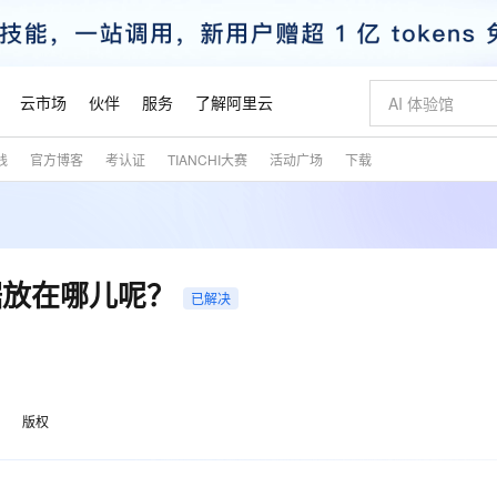
云市场
伙伴
服务
了解阿里云
践
官方博客
考认证
TIANCHI大赛
活动广场
下载
AI 特惠
数据与 API
成为产品伙伴
企业增值服务
最佳实践
价格计算器
AI 场景体
基础软件
产品伙伴合
阿里云认证
市场活动
配置报价
大模型
自助选配和估算价格
步到位
智启 AI 普惠权益
产品生态集成认证中心
企业支持计划
云上春晚
域名与网站
Qwen Audio：打造专属 AI 语音助手
千问官方 MaaS 平台，为开发者和 Agent 而生，新用户赠送 1 亿 + tokens 额度
一句话生成原生
AI Coding
阿里云Maa
2026 阿里云
云服务器 E
为企业打
数据集
Windows
大模型认证
模型
NEW
NEW
格式还原
值低价云产品抢先购
至高享 1亿+免费 tokens，加速 Al 应用落地
提供智能易用的域名与建站服务
Qwen-Audio-3.0-Realtime 端到端实时语音角色扮演
输入一句话想法,
智能编程，一键
安全可靠、
产品生态伙伴
专家技术服务
云上奥运之旅
弹性计算合作
阿里云中企出
手机三要素
宝塔 Linux
全部认证
据放在哪儿呢？
价格优势
已解决
开源旗舰模型
即刻拥有 DeepSeek-V4-Pro
阿里云 OPC 创新助力计划
千问大模型
一键部署幻兽
AI 电商营销
对象存储 O
大模型
产品生态伙伴工作台
企业增值服务台
云栖战略参考
云存储合作计
云栖大会
身份实名认证
CentOS
训练营
推动算力普惠，释放技术红利
最高返9万
真正可用的 1M 上下文,一次完成代码全链路开发
快速构建应用程序和网站，即刻迈出上云第一步
轻松解锁专属 DeepSeek-V4-Pro
至高百万元 Token 补贴，加速一人公司成长
多元化、高性能、安全可靠的大模型服务
一键购买专属
从图文生成到
云上的中国
数据库合作计
活动全景
短信
Docker
图片和
自进化智能体
5 分钟轻松部署专属 QwenPaw
Token Plan 模型订阅计划
数字证书管理服务（原SSL证书）
高效搭建 AI
AI 广告创作
无影云电脑
企业成长
NEW
HOT
信息公告
看见新力量
云网络合作计
OCR 文字识别
JAVA
越聪明
证享300元代金券
全托管，含MySQL、PostgreSQL、SQL Server、MariaDB多引擎
Qwen3.8-Max 首发尝鲜，限时加量 10 倍，夜间低至2折
实现全站HTTPS，呈现可信的WEB访问
从聊天伙伴进化为能主动干活的本地数字员工
图文、视频一
随时随地安
魔搭 Mode
Kimi-K3
HappyHors
版权
NEW
loud
服务实践
官网公告
金融模力时刻
Salesforce O
版
发票查验
全能环境
Claude Code + GStack 打造工程团队
千问办公，限时限量积分加倍
Qoder
低代码高效构
AI 建站
短信服务
型
NEW
作计划
Kimi 最新旗舰模型，长程编程与推理利器
让文字生成流
计划
创新中心
魔搭 ModelSc
健康状态
理服务
让AI从“聊天伙伴”进化为能干活的“数字员工”
安装技能 GStack，拥有专属 AI 工程团队
你的AI工作搭子，覆盖日常办公高频场景
面向真实软件的智能体编程平台
0 代码专业建
客户案例
天气预报查询
操作系统
态合作计划