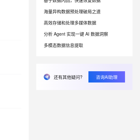
基于数据闪回，快速恢复数据
海量异构数据预处理破局之道
息提取
与 AI 智能体进行实时音视频通话
高效存储和处理多媒体数据
从文本、图片、视频中提取结构化的属性信息
构建支持视频理解的 AI 音视频实时通话应用
分析 Agent 实现一键 AI 数据洞察
t.diy 一步搞定创意建站
构建大模型应用的安全防护体系
通过自然语言交互简化开发流程,全栈开发支持
通过阿里云安全产品对 AI 应用进行安全防护
多模态数据信息提取
还有其他疑问?
咨询AI助理