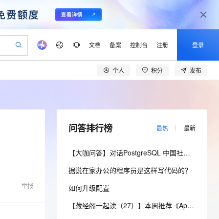
文档
备案
控制台
注册
登录
个人
积分
发布
验
作计划
器
AI 活动
专业服务
服务伙伴合作计划
开发者社区
加入我们
产品动态
服务平台百炼
阿里云 OPC 创新助力计划
一站式生成采购清单，支持单品或批量购买
可编辑精美 PPT 文稿
S产品伙伴计划（繁花）
峰会
CS
造的大模型服务与应用开发平台
Agency Agents：拥有专属领域专家
AI 生产力先锋
Al MaaS 服务伙伴赋能合作
域名
博文
Careers
至高可申请百万元
Qwen3.8-Max 模型上线
 轻松生成专业的 PPT
开启高性价比 AI 编程新体验
弹性可伸缩的云计算服务
先锋实践拓展 AI 生产力的边界
多领域专家智能体,一键组建 AI 虚拟交付团队
Token 补贴，五大权
计划
海大会
伙伴信用分合作计划
商标
问答
社会招聘
问答排行榜
最热
最新
益加速 OPC 成功
帕鲁游戏服务器
SS
HappyHorse 打造一站式影视创作平台
飞天发布时刻
HOT
Open Search 向量检索版支
划
备案
电子书
校园招聘
联机服务器，轻松开启游戏
视频创作，一键激活电商全链路生产力
稳定、安全、高性价比、高性能的云存储服务
所见，即是所愿
持视频检索 Pipeline 功能
可视化编排打通从文字构思到成片全链路闭环
更多支持
【大咖问答】对话PostgreSQL 中国社区发起人之一，阿里云数据库高级专家 德哥
划
公司注册
镜像站
视频生成
语音识别与合成
 智能体与工作流应用
漫剧工坊：一站式动画创作平台
AI 实训营
应用身份服务 (IDaaS)
据说在家办公的程序员是这样写代码的？
合作伙伴培训与认证
划
上云迁移
站生成，高效打造优质广告素材
全接入的云上超级电脑
通过阿里云百炼高效搭建AI应用,助力高效开发
快速生产连贯的高质量长漫剧
从基础到进阶，Agent 创客手把手教你
OpenClaw 管理能力上线
lScope
我要反馈
e-1.1-T2V
Qwen3-TTS-Flash
举报
如何升级配置
查询合作伙伴
n Alibaba Cloud ISV 合作
代维服务
建企业门户网站
10 分钟搭建微信、支付宝小程序
MaxCompute MaxFrame 提
畅细腻的高质量视频
离线语音合成大模型，多语言方言自适应，低延迟高稳定
创新加速
ope
登录合作伙伴管理后台
【藏经阁一起读（27）】本周推荐《Apache Flink案例集（2022版）》，你有哪些心得？
我要建议
站，无忧落地极速上线
以可视化方式快速构建移动和 PC 门户网站
国内短信简单易用，安全可靠，秒级触达，全球覆盖200+国家和地区。
高效部署网站，快速应用到小程序
供自动弹性内存功能