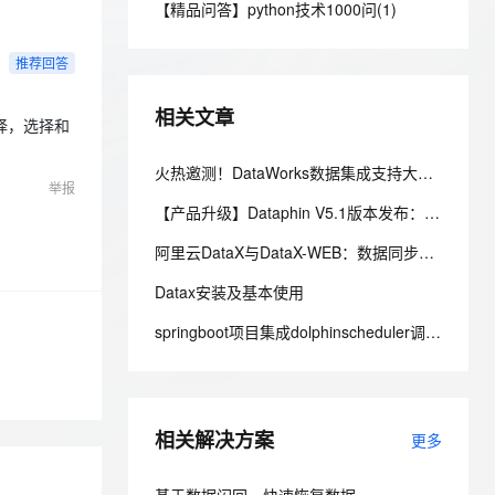
安全
【精品问答】python技术1000问(1)
我要投诉
e-1.1-I2V
Cosyvoice-V3-Flash
PolarDB
上云场景组合购
Milvus 弹性伸缩功能新增节
伴
漫剧创作，剧本、分镜、视频高效生成
100%兼容MySQL、PostgreSQL，兼容Oracle，支持集中和分布式
覆盖90%+业务场景，专享组合折扣价
点支持范围
畅自然，细节丰富
高表现力语音合成大模型，语音克隆听感自然
VPN
推荐回答
ernetes 版 ACK
云聚AI 严选权益
AI 原生数据库服务发布
SSL 证书
2V
Fun-ASR
，一键激活高效办公新体验
理容器应用的 K8s 服务
精选AI产品，从模型到应用全链提效
Agent 数据网关
相关文章
文戏情感细腻自然，动作戏激烈拳拳到肉，实现更强表演能力
支持中英文自由切换，具备更强的噪声鲁棒性
择，选择和
堡垒机
AI 用量加速计划
云原生数据库 PolarDB
防火墙
火热邀测！DataWorks数据集成支持大模型AI处理
、识别商机，让客服更高效、服务更出色。
新老同享，达量后返
Agentic Database 发布
举报
主机安全
应用
【产品升级】Dataphin V5.1版本发布：跨云数据集成、指标管理、平台运维带来重大更新！
阿里云DataX与DataX-WEB：数据同步与管理深度指南
千问办公
NEW
AI 应用及服务市场
的智能体编程平台
一站式AI生产力平台
Datax安装及基本使用
AI 应用
伶鹊
springboot项目集成dolphinscheduler调度器 实现datax数据同步任务
企业级人与Agent协作平台，接入和调度多个数字员工
智能客服平台，对话机器人、对话分析、智能外呼
大模型
大模型服务平台百炼 - 全妙
自然语言处理
应用创作平台
多模态内容创作工具，已接入 DeepSeek
相关解决方案
数据标注
更多
机器学习