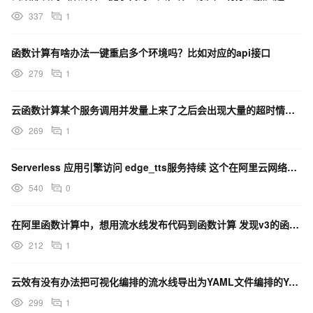
337
1
函数计算有啥办法一键重启多个环境吗？比如对应的api接口
279
1
云函数计算某个服务调用并发量上来了之后会出现大量的超时情况，这种有啥办法解决吗？
269
1
Serverless 应用引擎访问 edge_tts服务持续 这个在阿里云网络上有什么办法解决吗？
540
0
在阿里函数计算中，想用流水线发布代码到函数计算 发现v3的函数没有办法选择，如何处理？
212
1
云效有没有办法把可视化编排的流水线导出为YAML文件编排的YAML文件？
299
1