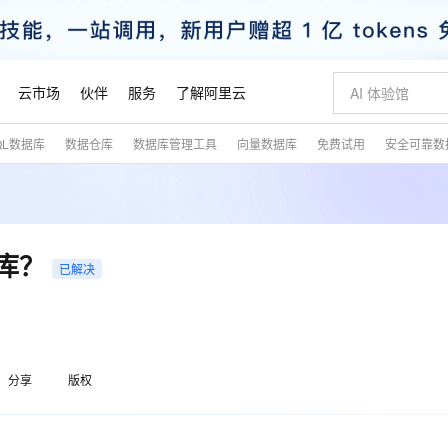
云市场
伙伴
服务
了解阿里云
QL数据库
数据仓库
数据库管理工具
向量数据库
免费试用
安全可靠数
AI 特惠
数据与 API
成为产品伙伴
企业增值服务
最佳实践
价格计算器
AI 场景体
基础软件
产品伙伴合
阿里云认证
市场活动
配置报价
大模型
自助选配和估算价格
新方式
睿译宝，AI翻译排版一步到位
智启 AI 普惠权益
产品生态集成认证中心
企业支持计划
云上春晚
域名与网站
千问官方 MaaS 平台，为开发者和 Agent 而生，新用户赠送 1 亿 + tokens 额度
AI Coding
阿里云Maa
2026 阿里云
云服务器 E
为企业打
数据集
Windows
大模型认证
模型
NEW
交付可用成果
值低价云产品抢先购
上传文档即自动完成翻译和格式还原
至高享 1亿+免费 tokens，加速 Al 应用落地
提供智能易用的域名与建站服务
智能编程，一键
安全可靠、
产品生态伙伴
专家技术服务
云上奥运之旅
弹性计算合作
阿里云中企出
手机三要素
宝塔 Linux
全部认证
据库？
价格优势
已解决
有专属领域专家
GLM-5.2：长任务时代开源旗舰模型
阿里云 OPC 创新助力计划
千问大模型
即刻拥有 DeepS
AI 电商营销
对象存储 O
大模型
产品生态伙伴工作台
企业增值服务台
云栖战略参考
云存储合作计
云栖大会
身份实名认证
CentOS
训练营
推动算力普惠，释放技术红利
最高返9万
多领域专家智能体,一键组建 AI 虚拟交付团队
快速构建应用程序和网站，即刻迈出上云第一步
至高百万元 Token 补贴，加速一人公司成长
多元化、高性能、安全可靠的大模型服务
真正可用的 1M 上下文,一次完成代码全链路开发
轻松解锁专属 Dee
从图文生成到
云上的中国
数据库合作计
活动全景
短信
Docker
图片和
站式影视创作平台
Hermes Agent，打造自进化智能体
Token Plan 模型订阅计划
数字证书管理服务（原SSL证书）
5 分钟轻松部署
AI 广告创作
无影云电脑
企业成长
NEW
信息公告
看见新力量
云网络合作计
OCR 文字识别
JAVA
证享300元代金券
可视化编排打通从文字构思到成片全链路闭环
全托管，含MySQL、PostgreSQL、SQL Server、MariaDB多引擎
自主进化，持久记忆，越用越聪明
Qwen3.8-Max 首发尝鲜，限时加量 10 倍，夜间低至2折
实现全站HTTPS，呈现可信的WEB访问
图文、视频一
随时随地安
魔搭 Mode
Kimi-K3
HappyHors
分享
版权
NEW
loud
服务实践
官网公告
金融模力时刻
Salesforce O
版
发票查验
全能环境
Claude Code + GStack 打造工程团队
千问办公，限时限量积分加倍
Qoder
低代码高效构
AI 建站
短信服务
型
NEW
作计划
Kimi 最新旗舰模型，长程编程与推理利器
让文字生成流
计划
创新中心
魔搭 ModelSc
健康状态
理服务
让AI从“聊天伙伴”进化为能干活的“数字员工”
安装技能 GStack，拥有专属 AI 工程团队
你的AI工作搭子，覆盖日常办公高频场景
面向真实软件的智能体编程平台
0 代码专业建
客户案例
天气预报查询
操作系统
态合作计划