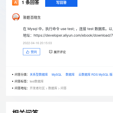
存储
天池大赛
1
条回答
写回答
Qwen3.7-Plus
云解析DNS
解决方案免费试用 新老
电子合同
最高领取价值200元试用
能看、能想、能动手的多模
安全
网络与CDN
AI 算法大赛
畅捷通
答题百晓生
大数据开发治理平台 Data
AI 产品 免费试用
网络
安全
云开发大赛
Qwen3-VL-Plus
Tableau 订阅
1亿+ 大模型 tokens 和 
在 Mysql 中，执行命令 use test; ，连接 te
可观测
入门学习赛
中间件
AI空中课堂在线直播课
云防火墙
140+云产品 免费试用
地址：https://developer.aliyun.com/ebook/download/
上云与迁云
云原生的云上边界网络安全
产品新客免费试用，最长1
数据库
2022-04-16 20:15:03
生态解决方案
大模型服务
企业出海
大模型ACA认证体验
大数据计算
赞同
展开评论
助力企业全员 AI 认知与能
行业生态解决方案
千问AI平台-Token Plan
政企业务
媒体服务
开发者生态解决方案
企业服务与云通信
问答分类：
关系型数据库
MySQL
数据库
云数据库 RDS MySQL 版
千问AI平台-模型体验
AI 开发和 AI 应用解决
在线体验全尺寸、多种模态
问答标签：
test数据库
域名与网站
问答地址：
开发者社区
>
数据库
>
问答
Happy 系列大模型
终端用户计算
Serverless
相关问答
开发工具