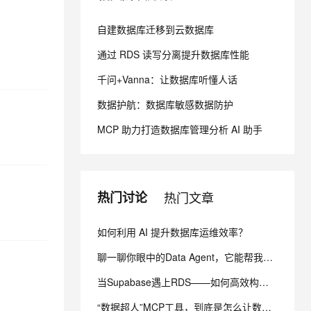
自建数据库迁移到云数据库
息提取
与 AI 智能体进行实时音视频通话
从文本、图片、视频中提取结构化的属性信息
构建支持视频理解的 AI 音视频实时通话应用
通过 RDS 读写分离提升数据库性能
千问+Vanna：让数据库听懂人话
t.diy 一步搞定创意建站
构建大模型应用的安全防护体系
通过自然语言交互简化开发流程,全栈开发支持
通过阿里云安全产品对 AI 应用进行安全防护
数据护航：数据库敏感数据防护
MCP 助力打造数据库管理分析 AI 助手
热门讨论
热门文章
如何利用 AI 提升数据库运维效率？
聊一聊你眼中的Data Agent，它能帮我们完成什么？
当Supabase遇上RDS——如何高效构建轻量级应用？
“数据超人”MCP工具，到底是怎么让数据‘燃’起来的？