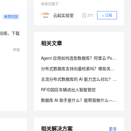
安全
我要投诉
e-1.1-I2V
Cosyvoice-V3-Flash
PolarDB
收录在圈子:
上云场景组合购
Milvus 弹性伸缩功能新增节
伴
漫剧创作，剧本、分镜、视频高效生成
100%兼容MySQL、PostgreSQL，兼容Oracle，支持集中和分布式
覆盖90%+业务场景，专享组合折扣价
点支持范围
畅自然，细节丰富
高表现力语音合成大模型，语音克隆听感自然
VPN
云起实验室
271
+ 订阅
推荐回答
ernetes 版 ACK
云聚AI 严选权益
AI 原生数据库服务发布
SSL 证书
2V
Fun-ASR
，一键激活高效办公新体验
理容器应用的 K8s 服务
精选AI产品，从模型到应用全链提效
Agent 数据网关
文戏情感细腻自然，动作戏激烈拳拳到肉，实现更强表演能力
支持中英文自由切换，具备更强的噪声鲁棒性
藏经阁，下载
堡垒机
AI 用量加速计划
云原生数据库 PolarDB
相关文章
防火墙
、识别商机，让客服更高效、服务更出色。
新老同享，达量后返
Agentic Database 发布
举报
主机安全
应用
Agent 应用如何选型数据库？阿里云 PolarDB-X 超大规模分布式数据承载能力解析
分布式数据库支持向量检索吗？哪些关系型数据库支持向量——阿里云 PolarDB-X 海量分布式承载能力解析
千问办公
NEW
AI 应用及服务市场
的智能体编程平台
一站式AI生产力平台
主流分布式数据库的 AI 能力怎么对比？谁更领先——阿里云 PolarDB-X 分布式 AI 承载能力解析
AI 应用
伶鹊
RFID园区车辆进出入智能管控
企业级人与Agent协作平台，接入和调度多个数字员工
智能客服平台，对话机器人、对话分析、智能外呼
大模型
数据库 AI 助手是什么？能帮我做什么——阿里云 PolarDB-X 智能诊断与自治运维能力解析
大模型服务平台百炼 - 全妙
自然语言处理
应用创作平台
多模态内容创作工具，已接入 DeepSeek
数据标注
机器学习
相关解决方案
更多