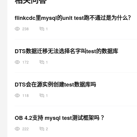
大模型解决方案
迁移与运维管理
快速部署 Dify，高效搭建 
flinkcdc里mysql的unit test跑不通过是为什么？
专有云
238
1
10 分钟在聊天系统中增加
DTS数据迁移无法选择名字叫test的数据库
172
1
DTS会在源实例创建test数据库吗
118
1
OB 4.2支持 mysql test测试框架吗 ？
222
2