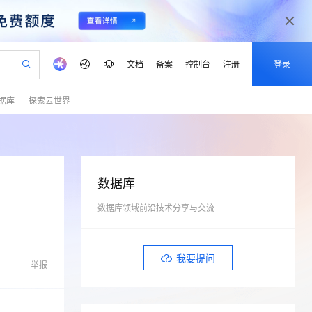
文档
备案
控制台
注册
登录
据库
探索云世界
验
作计划
器
AI 活动
专业服务
服务伙伴合作计划
开发者社区
加入我们
产品动态
服务平台百炼
阿里云 OPC 创新助力计划
一站式生成采购清单，支持单品或批量购买
S产品伙伴计划（繁花）
峰会
CS
造的大模型服务与应用开发平台
Qwen Audio：打造专属 AI 语音助手
一句话生成原生可编辑精美 PPT 文稿
AI 生产力先锋
Al MaaS 服务伙伴赋能合作
域名
博文
Careers
NEW
至高可申请百万元
Qwen3.8-Max 模型上线
开启高性价比 AI 编程新体验
弹性可伸缩的云计算服务
Qwen-Audio-3.0-Realtime 端到端实时语音角色扮演
输入一句话想法, 轻松生成专业的 PPT
先锋实践拓展 AI 生产力的边界
Token 补贴，五大权
计划
海大会
伙伴信用分合作计划
商标
问答
社会招聘
数据库
益加速 OPC 成功
eek-V4-Pro
SS
一键部署幻兽帕鲁游戏服务器
飞天发布时刻
HOT
Open Search 向量检索版支
划
备案
电子书
校园招聘
pSeek-V4-Pro
视频创作，一键激活电商全链路生产力
数据库领域前沿技术分享与交流
稳定、安全、高性价比、高性能的云存储服务
一键购买专属联机服务器，轻松开启游戏
所见，即是所愿
持视频检索 Pipeline 功能
更多支持
划
公司注册
镜像站
视频生成
语音识别与合成
专属 QwenPaw
漫剧工坊：一站式动画创作平台
AI 实训营
HOT
应用身份服务 (IDaaS)
合作伙伴培训与认证
划
上云迁移
站生成，高效打造优质广告素材
全接入的云上超级电脑
从聊天伙伴进化为能主动干活的本地数字员工
快速生产连贯的高质量长漫剧
从基础到进阶，Agent 创客手把手教你
OpenClaw 管理能力上线
我要提问
lScope
我要反馈
e-1.1-T2V
Qwen3-TTS-Flash
举报
查询合作伙伴
n Alibaba Cloud ISV 合作
代维服务
建企业门户网站
10 分钟搭建微信、支付宝小程序
MaxCompute MaxFrame 提
畅细腻的高质量视频
离线语音合成大模型，多语言方言自适应，低延迟高稳定
创新加速
ope
登录合作伙伴管理后台
我要建议
站，无忧落地极速上线
以可视化方式快速构建移动和 PC 门户网站
国内短信简单易用，安全可靠，秒级触达，全球覆盖200+国家和地区。
高效部署网站，快速应用到小程序
供自动弹性内存功能