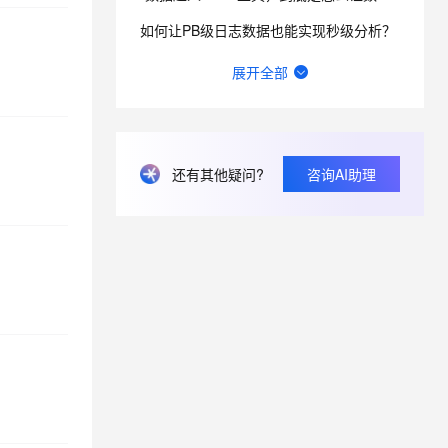
如何让PB级日志数据也能实现秒级分析？
PolarDB Supabase + Qoder，来看看个人开发者是如何玩转 BaaS？
展开全部
RDS在MySQL的基础上封装了什么，增加了什么功能？
如何让 Dify on DMS 助力智能应用开发？
还有其他疑问?
咨询AI助理
Data Agent for Meta能否成为企业级“数据大脑”？
中国唯一入选 Gartner ABI！Quick BI 如何用对话完成分析与行动？