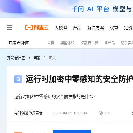
大模型
产品
解决方案
权益
定价
开发者社区
首页
模型体验
探索云世界
问产品
动手实
大模型
产品
解决方案
权益
定价
云市场
伙伴
服务
了解阿里云
精选产品
精选解决方案
普惠上云
产品定价
精选商城
成为销售伙伴
售前咨询
为什么选择阿里云
千问AI平台
开发者社区
问答
正文
了解云产品的定价详情
大模型服务平台百炼
千问办公，解锁你的工作
普惠上云 官方力荐
分销伙伴
在线服务
网站建设
什么是云计算
大
大模型服务与应用平台
企业级Agent产品，直接
云服务器38元/年起，超
咨询伙伴
多端小程序
技术领先
运行时加密中零感知的安全防
云上成本管理
售后服务
轻量应用服务器
Agency Agents：拥
官方推荐返现计划
大模型
精选产品
精选解决方案
Salesforce 国际版订阅
稳定可靠
管理和优化成本
推荐新用户得奖励，单订单
销售伙伴合作计划
自助服务
友盟天域
安全合规
人工智能与机器学习
AI
运行时加密中零感知的安全防护指的是什么？
文本生成
云数据库 RDS
HappyHorse 打造一
云工开物
无影生态合作计划
在线服务
观测云
分析师报告
高校专属算力普惠，学生认
计算
互联网应用开发
Qwen3.8-Max
与时俱进的探索者
2022-04-09 13:02:14
519
HOT
Salesforce On Alibaba C
工单服务
Tuya 物联网平台阿里云
研究报告与白皮书
人工智能平台 PAI
快速拥有专属 OpenClaw
大模
Consulting Partner 合
大数据
容器
智能体时代全能旗舰模型
免费试用
短信专区
一站式AI开发、训练和推
蓝凌 OA
AI 大模型销售与服务生
现代化应用