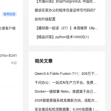
安全
【大咖问答】对话PostgreSQL 中国社区发起人之一，阿里云数据库高级专家 德哥
我要投诉
e-1.1-I2V
Cosyvoice-V3-Flash
PolarDB
上云场景组合购
Milvus 弹性伸缩功能新增节
伴
漫剧创作，剧本、分镜、视频高效生成
100%兼容MySQL、PostgreSQL，兼容Oracle，支持集中和分布式
覆盖90%+业务场景，专享组合折扣价
点支持范围
畅自然，细节丰富
高表现力语音合成大模型，语音克隆听感自然
据说在家办公的程序员是这样写代码的？
VPN
推荐回答
ernetes 版 ACK
如何升级配置
云聚AI 严选权益
AI 原生数据库服务发布
SSL 证书
2V
Fun-ASR
，一键激活高效办公新体验
理容器应用的 K8s 服务
精选AI产品，从模型到应用全链提效
Agent 数据网关
【藏经阁一起读（27）】本周推荐《Apache Flink案例集（2022版）》，你有哪些心得？
文戏情感细腻自然，动作戏激烈拳拳到肉，实现更强表演能力
支持中英文自由切换，具备更强的噪声鲁棒性
方便客户根
堡垒机
AI 用量加速计划
云原生数据库 PolarDB
【精品问答】python技术1000问(1)
防火墙
、识别商机，让客服更高效、服务更出色。
新老同享，达量后返
Agentic Database 发布
主机安全
应用
id=8241
千问办公
NEW
相关文章
AI 应用及服务市场
举报
的智能体编程平台
一站式AI生产力平台
AI 应用
Qwen3.6-Fable-Fusion-711：209万下载是真的，「首个开源破700」得另说
伶鹊
企业级人与Agent协作平台，接入和调度多个数字员工
智能客服平台，对话机器人、对话分析、智能外呼
大模型
千问办公：一站式AI生产力平台，免费版、个人标准版、个人高级版配置价格，新用户注册送2000积分
大模型服务平台百炼 - 全妙
自然语言处理
Docker一键部署 Neko，搭建属于自己的自托管虚拟浏览器
应用创作平台
多模态内容创作工具，已接入 DeepSeek
数据标注
2026智能客服系统发展新方向，适配大型企业的主流智能客服系统评测
机器学习
安全锥目标检测数据集：6,000张图像 | 目标检测