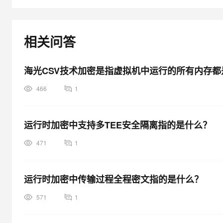
大模型解决方案
迁移与运维管理
快速部署 Dify，高效搭建 
相关问答
专有云
10 分钟在聊天系统中增加
海光CSV技术加密是指虚拟机中运行的所有内存都
466
1
运行时加密中支持多TEE安全隔离指的是什么？
471
1
运行时加密中传输过程全程密文指的是什么？
571
1