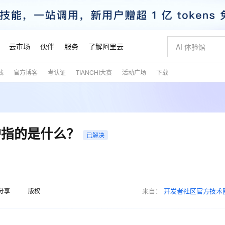
云市场
伙伴
服务
了解阿里云
践
官方博客
考认证
TIANCHI大赛
活动广场
下载
AI 特惠
数据与 API
成为产品伙伴
企业增值服务
最佳实践
价格计算器
AI 场景体
基础软件
产品伙伴合
阿里云认证
市场活动
配置报价
大模型
自助选配和估算价格
新方式
睿译宝，AI翻译排版一步到位
智启 AI 普惠权益
产品生态集成认证中心
企业支持计划
云上春晚
域名与网站
千问官方 MaaS 平台，为开发者和 Agent 而生，新用户赠送 1 亿 + tokens 额度
Qwen Aud
AI Coding
阿里云Maa
2026 阿里云
云服务器 E
为企业打
数据集
Windows
大模型认证
模型
NEW
NEW
交付可用成果
值低价云产品抢先购
上传文档即自动完成翻译和格式还原
至高享 1亿+免费 tokens，加速 Al 应用落地
提供智能易用的域名与建站服务
智能编程，一键
安全可靠、
产品生态伙伴
专家技术服务
云上奥运之旅
弹性计算合作
阿里云中企出
手机三要素
宝塔 Linux
全部认证
护指的是什么？
价格优势
已解决
有专属领域专家
GLM-5.2：长任务时代开源旗舰模型
阿里云 OPC 创新助力计划
千问大模型
即刻拥有 DeepS
AI 电商营销
对象存储 O
大模型
产品生态伙伴工作台
企业增值服务台
云栖战略参考
云存储合作计
云栖大会
身份实名认证
CentOS
训练营
推动算力普惠，释放技术红利
最高返9万
多领域专家智能体,一键组建 AI 虚拟交付团队
快速构建应用程序和网站，即刻迈出上云第一步
至高百万元 Token 补贴，加速一人公司成长
多元化、高性能、安全可靠的大模型服务
真正可用的 1M 上下文,一次完成代码全链路开发
轻松解锁专属 Dee
从图文生成到
云上的中国
数据库合作计
活动全景
短信
Docker
图片和
站式影视创作平台
Hermes Agent，打造自进化智能体
Token Plan 模型订阅计划
数字证书管理服务（原SSL证书）
5 分钟轻松部署
AI 广告创作
无影云电脑
企业成长
NEW
信息公告
看见新力量
云网络合作计
OCR 文字识别
JAVA
证享300元代金券
可视化编排打通从文字构思到成片全链路闭环
全托管，含MySQL、PostgreSQL、SQL Server、MariaDB多引擎
自主进化，持久记忆，越用越聪明
Qwen3.8-Max 首发尝鲜，限时加量 10 倍，夜间低至2折
实现全站HTTPS，呈现可信的WEB访问
图文、视频一
随时随地安
魔搭 Mode
来自：
开发者社区官方技术
Kimi-K3
HappyHors
分享
版权
NEW
loud
服务实践
官网公告
金融模力时刻
Salesforce O
版
发票查验
全能环境
Claude Code + GStack 打造工程团队
千问办公，限时限量积分加倍
Qoder
低代码高效构
AI 建站
短信服务
型
NEW
作计划
Kimi 最新旗舰模型，长程编程与推理利器
让文字生成流
计划
创新中心
魔搭 ModelSc
健康状态
理服务
让AI从“聊天伙伴”进化为能干活的“数字员工”
安装技能 GStack，拥有专属 AI 工程团队
你的AI工作搭子，覆盖日常办公高频场景
面向真实软件的智能体编程平台
0 代码专业建
客户案例
天气预报查询
操作系统
态合作计划