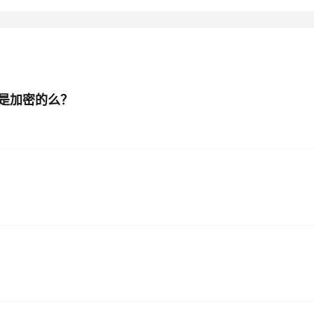
AI 应用
10分钟微调：让0.6B模型媲美235B模
多模态数据信
型
依托云原生高可用架构,实现Dify私有化部署
用1%尺寸在特定领域达到大模型90%以上效果
一个 AI 助手
超强辅助，Bol
即刻拥有 DeepSeek-R1 满血版
是加密的么？
在企业官网、通讯软件中为客户提供 AI 客服
多种方案随心选，轻松解锁专属 DeepSeek