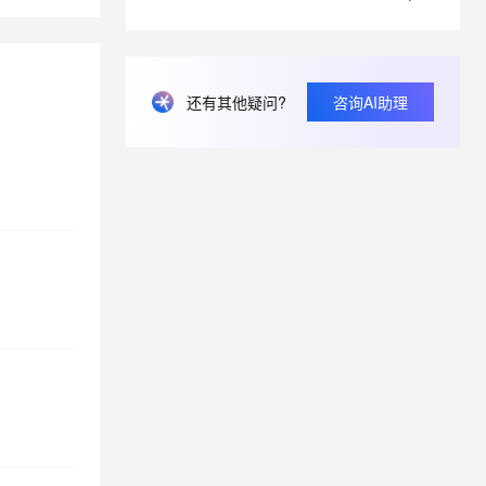
息提取
与 AI 智能体进行实时音视频通话
从文本、图片、视频中提取结构化的属性信息
构建支持视频理解的 AI 音视频实时通话应用
还有其他疑问?
咨询AI助理
t.diy 一步搞定创意建站
构建大模型应用的安全防护体系
通过自然语言交互简化开发流程,全栈开发支持
通过阿里云安全产品对 AI 应用进行安全防护