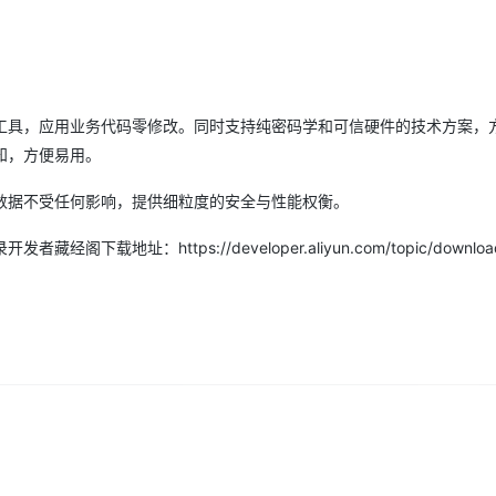
Deepseek-v4-pro
HappyHors
同享
万小智 AI 建站低至 15元/月
Qoder CN
AI 短剧/漫剧
云原生数据库 
快递物流查询
WordPress
成为服务伙
高校合作
点，立即开启云上创新
覆盖公网/内网、递归/权威、移动APP等全场景解析服务
送.CN域名，送备案服务码
基于千问大模型等，支持代码智能生成、研发智能问答
AI助力短剧
态智能体模型
旗舰 MoE 大模型，百万上下文与顶尖推理能力
图生视频，流
Ubuntu
服务生态伙伴
云工开物
企业应用
Works
Night Plan 支持 Qwen 3.8-Max
云原生大数据计算服务 MaxCompute
AI 办公
容器服务 Kub
NEW
GLM-5.2
Wan2.7-T
Red Hat
30+ 款产品免费体验
Data Agent 驱动的一站式 Data+AI 开发治理平台
夜间 5 折，Qwen/Meoo/TokenPlan 客户专享
面向分析的企业级SaaS模式云数据仓库
AI智能应用
提供一站式管
科研合作
视觉 Coding、空间感知、多模态思考等全面升级
1M上下文，专为长程任务能力而生
工具，应用业务代码零修改。同时支持纯密码学和可信硬件的技术方案，
ERP
堂（旗舰版）
SUSE
智能客服
知，方便易用。
CRM
防护产品
2个月
自动承接线索
建站小程序
数据不受任何影响，提供细粒度的安全与性能权衡。
OA 办公系统
AI 应用构建
大模型原生
力提升
址：https://developer.aliyun.com/topic/download?
财税管理
模板建站
Qoder
大模型服务平台百炼-应用模版
HOT
NEW
面向真实软件
个人版上线、团队版降价；千问3.8-Max首发发尝鲜
丰富多元化的应用模版和解决方案
400电话
定制建站
万有无界
大模型服务平台百炼-智能体
方案
广告营销
模板小程序
的模型效果
灵活可视化地构建企业级 Agent
定制小程序
秒悟
人工智能平台 PAI
APP 开发
云端极速 AI 
新一代 AI 视频生成模型，深度适配广告营销等场景
AI Native 的算法工程平台，一站式完成建模、训练、推理服务部署
建站系统