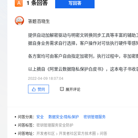
存储
天池大赛
1
条回答
写回答
Qwen3.7-Plus
云解析DNS
解决方案免费试用 新老
电子合同
最高领取价值200元试用
能看、能想、能动手的多模
安全
网络与CDN
AI 算法大赛
畅捷通
答题百晓生
大数据开发治理平台 Data
AI 产品 免费试用
网络
安全
云开发大赛
Qwen3-VL-Plus
Tableau 订阅
1亿+ 大模型 tokens 和 
提供自动加解密驱动与明密文转换同步工具等丰富的辅助
可观测
入门学习赛
中间件
AI空中课堂在线直播课
云防火墙
140+云产品 免费试用
据自身业务需求自行选择，客户操作对可信执行硬件零感
上云与迁云
云原生的云上边界网络安全
产品新客免费试用，最长1
数据库
生态解决方案
各方案均可由客户自由指定加密列，执行过程中，非加密
大模型服务
企业出海
大模型ACA认证体验
大数据计算
助力企业全员 AI 认知与能
以上摘自《阿里云数据隐私保护白皮书》，这本电子书收录开发者藏经阁下载地
行业生态解决方案
千问AI平台-Token Plan
政企业务
媒体服务
2022-04-09 18:07:04
开发者生态解决方案
企业服务与云通信
赞同
展开评论
千问AI平台-模型体验
AI 开发和 AI 应用解决
在线体验全尺寸、多种模态
域名与网站
Happy 系列大模型
终端用户计算
问答分类：
安全
数据安全/隐私保护
密钥管理服务
Serverless
问答标签：
密钥管理服务安全防护
问答地址：
开发者社区
>
开发者社区官方技术圈
>
问答
开发工具