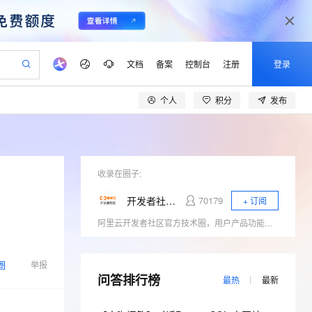
文档
备案
控制台
注册
登录
个人
积分
发布
验
作计划
器
AI 活动
专业服务
服务伙伴合作计划
开发者社区
加入我们
产品动态
服务平台百炼
阿里云 OPC 创新助力计划
一站式生成采购清单，支持单品或批量购买
io：打造专属 AI 语音助手
S产品伙伴计划（繁花）
峰会
CS
造的大模型服务与应用开发平台
一句话生成原生可编辑精美 PPT 文稿
AI 生产力先锋
Al MaaS 服务伙伴赋能合作
域名
博文
Careers
至高可申请百万元
Qwen3.8-Max 模型上线
开启高性价比 AI 编程新体验
弹性可伸缩的云计算服务
Qwen-Audio-3.0-Realtime 端到端实时语音角色扮演
输入一句话想法, 轻松生成专业的 PPT
先锋实践拓展 AI 生产力的边界
Token 补贴，五大权
计划
海大会
收录在圈子:
伙伴信用分合作计划
商标
问答
社会招聘
益加速 OPC 成功
eek-V4-Pro
SS
一键部署幻兽帕鲁游戏服务器
飞天发布时刻
HOT
Open Search 向量检索版支
划
备案
电子书
校园招聘
开发者社区官方技术圈
70179
+ 订阅
pSeek-V4-Pro
视频创作，一键激活电商全链路生产力
稳定、安全、高性价比、高性能的云存储服务
一键购买专属联机服务器，轻松开启游戏
所见，即是所愿
持视频检索 Pipeline 功能
更多支持
阿里云开发者社区官方技术圈，用户产品功能发布、用户反馈收集等。
划
公司注册
镜像站
视频生成
语音识别与合成
专属 QwenPaw
漫剧工坊：一站式动画创作平台
AI 实训营
HOT
应用身份服务 (IDaaS)
合作伙伴培训与认证
划
上云迁移
站生成，高效打造优质广告素材
全接入的云上超级电脑
从聊天伙伴进化为能主动干活的本地数字员工
快速生产连贯的高质量长漫剧
从基础到进阶，Agent 创客手把手教你
OpenClaw 管理能力上线
lScope
我要反馈
圈
e-1.1-T2V
Qwen3-TTS-Flash
举报
查询合作伙伴
n Alibaba Cloud ISV 合作
代维服务
问答排行榜
建企业门户网站
10 分钟搭建微信、支付宝小程序
MaxCompute MaxFrame 提
最热
最新
畅细腻的高质量视频
离线语音合成大模型，多语言方言自适应，低延迟高稳定
创新加速
ope
登录合作伙伴管理后台
我要建议
站，无忧落地极速上线
以可视化方式快速构建移动和 PC 门户网站
国内短信简单易用，安全可靠，秒级触达，全球覆盖200+国家和地区。
高效部署网站，快速应用到小程序
供自动弹性内存功能