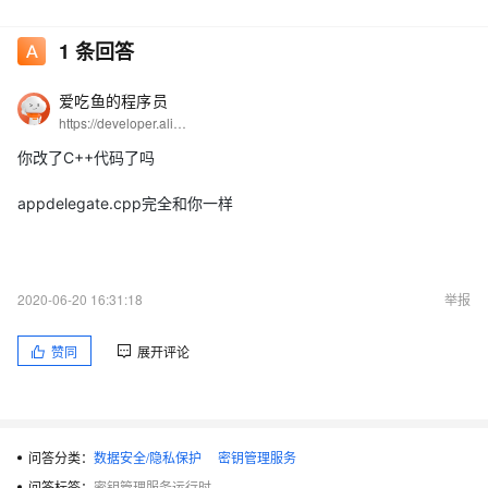
no file './command/LoadingLayer.lua'
1
条回答
no file '/usr/local/share/luajit-
2.0.2/command/LoadingLayer.lua'
爱吃鱼的程序员
https://developer.aliyun.com/profile/5yerqm5bn5yqg?spm=a2c6h.12873639.0.0.6eae304abcjaIB
no file '/usr/local/share/lua/5.1/command/LoadingLayer.lua'
你改了C++代码了吗
no file
'/usr/local/share/lua/5.1/command/LoadingLayer/init.lua'
appdelegate.cpp完全和你一样
no file './command/LoadingLayer.so'
no file '/usr/local/lib/lua/5.1/command/LoadingLayer.so'
2020-06-20 16:31:18
举报
no file '/usr/local/lib/lua/5.1/loadall.so'
赞同
展开评论
base.httpAction，
command/LoadingLayer是我写的2个lua类,
没打包前可以正常运行，quick-cocos2d路径也没问题，原代码
问答分类：
数据安全/隐私保护
密钥管理服务
scripts也Remove reference,就是找不出原因，麻烦你百忙中抽空
问答标签：
密钥管理服务运行时