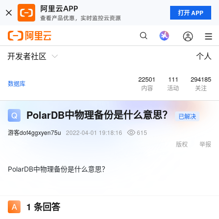
打开 APP
开发者社区
个人
22501
111
294185
数据库
内容
活动
关注
PolarDB中物理备份是什么意思？
已解决
游客dof4ggxyen75u
2022-04-01 19:18:16
615
版权
举报
PolarDB中物理备份是什么意思？
1
条回答