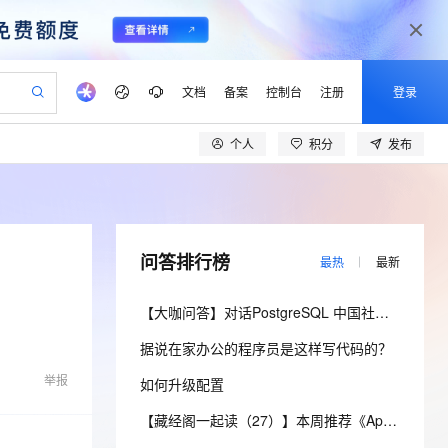
文档
备案
控制台
注册
登录
个人
积分
发布
验
作计划
器
AI 活动
专业服务
服务伙伴合作计划
开发者社区
加入我们
产品动态
服务平台百炼
阿里云 OPC 创新助力计划
一站式生成采购清单，支持单品或批量购买
io：打造专属 AI 语音助手
S产品伙伴计划（繁花）
峰会
CS
造的大模型服务与应用开发平台
一句话生成原生可编辑精美 PPT 文稿
AI 生产力先锋
Al MaaS 服务伙伴赋能合作
域名
博文
Careers
至高可申请百万元
Qwen3.8-Max 模型上线
开启高性价比 AI 编程新体验
弹性可伸缩的云计算服务
Qwen-Audio-3.0-Realtime 端到端实时语音角色扮演
输入一句话想法, 轻松生成专业的 PPT
先锋实践拓展 AI 生产力的边界
Token 补贴，五大权
计划
海大会
伙伴信用分合作计划
商标
问答
社会招聘
问答排行榜
最热
最新
益加速 OPC 成功
eek-V4-Pro
SS
一键部署幻兽帕鲁游戏服务器
飞天发布时刻
HOT
Open Search 向量检索版支
划
备案
电子书
校园招聘
pSeek-V4-Pro
视频创作，一键激活电商全链路生产力
稳定、安全、高性价比、高性能的云存储服务
一键购买专属联机服务器，轻松开启游戏
所见，即是所愿
持视频检索 Pipeline 功能
更多支持
【大咖问答】对话PostgreSQL 中国社区发起人之一，阿里云数据库高级专家 德哥
划
公司注册
镜像站
视频生成
语音识别与合成
专属 QwenPaw
漫剧工坊：一站式动画创作平台
AI 实训营
HOT
应用身份服务 (IDaaS)
据说在家办公的程序员是这样写代码的？
合作伙伴培训与认证
划
上云迁移
站生成，高效打造优质广告素材
全接入的云上超级电脑
从聊天伙伴进化为能主动干活的本地数字员工
快速生产连贯的高质量长漫剧
从基础到进阶，Agent 创客手把手教你
OpenClaw 管理能力上线
lScope
我要反馈
e-1.1-T2V
Qwen3-TTS-Flash
举报
如何升级配置
查询合作伙伴
n Alibaba Cloud ISV 合作
代维服务
建企业门户网站
10 分钟搭建微信、支付宝小程序
MaxCompute MaxFrame 提
畅细腻的高质量视频
离线语音合成大模型，多语言方言自适应，低延迟高稳定
创新加速
ope
登录合作伙伴管理后台
【藏经阁一起读（27）】本周推荐《Apache Flink案例集（2022版）》，你有哪些心得？
我要建议
站，无忧落地极速上线
以可视化方式快速构建移动和 PC 门户网站
国内短信简单易用，安全可靠，秒级触达，全球覆盖200+国家和地区。
高效部署网站，快速应用到小程序
供自动弹性内存功能