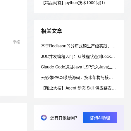
安全
【精品问答】python技术1000问(1)
我要投诉
e-1.1-I2V
Cosyvoice-V3-Flash
PolarDB
上云场景组合购
Milvus 弹性伸缩功能新增节
伴
漫剧创作，剧本、分镜、视频高效生成
100%兼容MySQL、PostgreSQL，兼容Oracle，支持集中和分布式
覆盖90%+业务场景，专享组合折扣价
点支持范围
畅自然，细节丰富
高表现力语音合成大模型，语音克隆听感自然
VPN
ernetes 版 ACK
云聚AI 严选权益
AI 原生数据库服务发布
SSL 证书
2V
Fun-ASR
，一键激活高效办公新体验
理容器应用的 K8s 服务
精选AI产品，从模型到应用全链提效
Agent 数据网关
相关文章
文戏情感细腻自然，动作戏激烈拳拳到肉，实现更强表演能力
支持中英文自由切换，具备更强的噪声鲁棒性
堡垒机
AI 用量加速计划
云原生数据库 PolarDB
举报
防火墙
基于Redisson的分布式锁生产级实践：从原理到高并发库存扣减实战
、识别商机，让客服更高效、服务更出色。
新老同享，达量后返
Agentic Database 发布
主机安全
应用
JUC并发编程入门：从线程状态到Lock锁，一文吃透生产者消费者
Claude Code通过Java LSP杀入Java生态，通用Agent和专属引擎差在哪
千问办公
NEW
AI 应用及服务市场
的智能体编程平台
一站式AI生产力平台
云影像PACS系统源码，技术架构与核心特性解析
AI 应用
伶鹊
【雕虫大技】Agent 动态 Skill 供应链安全加固（一）：消费侧三层防线实战
企业级人与Agent协作平台，接入和调度多个数字员工
智能客服平台，对话机器人、对话分析、智能外呼
大模型
大模型服务平台百炼 - 全妙
自然语言处理
应用创作平台
多模态内容创作工具，已接入 DeepSeek
数据标注
还有其他疑问?
咨询AI助理
机器学习