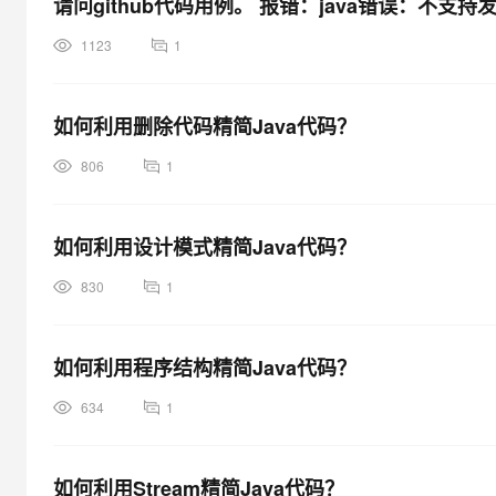
请问github代码用例。 报错：java错误：不支持
大模型解决方案
迁移与运维管理
1123
1
快速部署 Dify，高效搭建 
专有云
如何利用删除代码精简Java代码？
10 分钟在聊天系统中增加
806
1
如何利用设计模式精简Java代码？
830
1
如何利用程序结构精简Java代码？
634
1
如何利用Stream精简Java代码？