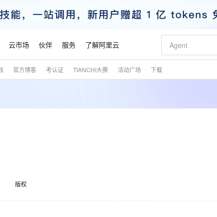
云市场
伙伴
服务
了解阿里云
践
官方博客
考认证
TIANCHI大赛
活动广场
下载
AI 特惠
数据与 API
成为产品伙伴
企业增值服务
最佳实践
价格计算器
AI 场景体
基础软件
产品伙伴合
阿里云认证
市场活动
配置报价
大模型
自助选配和估算价格
新方式
睿译宝，AI翻译排版一步到位
智启 AI 普惠权益
产品生态集成认证中心
企业支持计划
云上春晚
域名与网站
千问官方 MaaS 平台，为开发者和 Agent 而生，新用户赠送 1 亿 + tokens 额度
Qwen Aud
AI Coding
阿里云Maa
2026 阿里云
云服务器 E
为企业打
数据集
Windows
大模型认证
模型
NEW
NEW
交付可用成果
值低价云产品抢先购
上传文档即自动完成翻译和格式还原
至高享 1亿+免费 tokens，加速 Al 应用落地
提供智能易用的域名与建站服务
智能编程，一键
安全可靠、
产品生态伙伴
专家技术服务
云上奥运之旅
弹性计算合作
阿里云中企出
手机三要素
宝塔 Linux
全部认证
价格优势
有专属领域专家
GLM-5.2：长任务时代开源旗舰模型
阿里云 OPC 创新助力计划
千问大模型
即刻拥有 DeepS
AI 电商营销
对象存储 O
大模型
产品生态伙伴工作台
企业增值服务台
云栖战略参考
云存储合作计
云栖大会
身份实名认证
CentOS
训练营
推动算力普惠，释放技术红利
最高返9万
多领域专家智能体,一键组建 AI 虚拟交付团队
快速构建应用程序和网站，即刻迈出上云第一步
至高百万元 Token 补贴，加速一人公司成长
多元化、高性能、安全可靠的大模型服务
真正可用的 1M 上下文,一次完成代码全链路开发
轻松解锁专属 Dee
从图文生成到
云上的中国
数据库合作计
活动全景
短信
Docker
图片和
站式影视创作平台
Hermes Agent，打造自进化智能体
Token Plan 模型订阅计划
数字证书管理服务（原SSL证书）
5 分钟轻松部署
AI 广告创作
无影云电脑
企业成长
NEW
信息公告
看见新力量
云网络合作计
OCR 文字识别
JAVA
证享300元代金券
可视化编排打通从文字构思到成片全链路闭环
全托管，含MySQL、PostgreSQL、SQL Server、MariaDB多引擎
自主进化，持久记忆，越用越聪明
Qwen3.8-Max 首发尝鲜，限时加量 10 倍，夜间低至2折
实现全站HTTPS，呈现可信的WEB访问
图文、视频一
随时随地安
魔搭 Mode
Kimi-K3
HappyHors
版权
NEW
loud
服务实践
官网公告
金融模力时刻
Salesforce O
版
发票查验
全能环境
Claude Code + GStack 打造工程团队
千问办公，限时限量积分加倍
Qoder
低代码高效构
AI 建站
短信服务
型
NEW
作计划
Kimi 最新旗舰模型，长程编程与推理利器
让文字生成流
计划
创新中心
魔搭 ModelSc
健康状态
理服务
让AI从“聊天伙伴”进化为能干活的“数字员工”
安装技能 GStack，拥有专属 AI 工程团队
你的AI工作搭子，覆盖日常办公高频场景
面向真实软件的智能体编程平台
0 代码专业建
客户案例
天气预报查询
操作系统
态合作计划