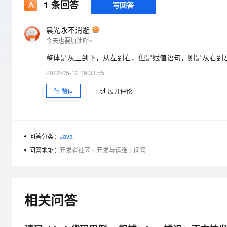
存储
天池大赛
1
条回答
写回答
Qwen3.7-Plus
云解析DNS
解决方案免费试用 新老
电子合同
最高领取价值200元试用
能看、能想、能动手的多模
安全
网络与CDN
AI 算法大赛
畅捷通
晨光永不消逝
大数据开发治理平台 Data
AI 产品 免费试用
网络
今天也要加油吖~
安全
云开发大赛
Qwen3-VL-Plus
Tableau 订阅
1亿+ 大模型 tokens 和 
整体是从上到下，从左到右，但是赋值语句，则是从右到
可观测
入门学习赛
中间件
AI空中课堂在线直播课
云防火墙
140+云产品 免费试用
2022-05-12 19:33:55
上云与迁云
云原生的云上边界网络安全
产品新客免费试用，最长1
数据库
赞同
展开评论
生态解决方案
大模型服务
企业出海
大模型ACA认证体验
大数据计算
助力企业全员 AI 认知与能
行业生态解决方案
千问AI平台-Token Plan
政企业务
媒体服务
开发者生态解决方案
问答分类：
Java
企业服务与云通信
问答地址：
开发者社区
>
开发与运维
>
问答
千问AI平台-模型体验
AI 开发和 AI 应用解决
在线体验全尺寸、多种模态
域名与网站
Happy 系列大模型
终端用户计算
相关问答
Serverless
开发工具