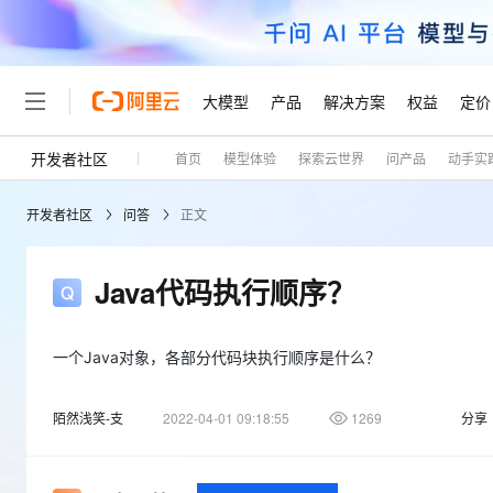
大模型
产品
解决方案
权益
定价
开发者社区
首页
模型体验
探索云世界
问产品
动手实
大模型
产品
解决方案
权益
定价
云市场
伙伴
服务
了解阿里云
精选产品
精选解决方案
普惠上云
产品定价
精选商城
成为销售伙伴
售前咨询
为什么选择阿里云
千问AI平台
开发者社区
问答
正文
了解云产品的定价详情
大模型服务平台百炼
千问办公，解锁你的工作
普惠上云 官方力荐
分销伙伴
在线服务
网站建设
什么是云计算
大
大模型服务与应用平台
企业级Agent产品，直接
云服务器38元/年起，超
咨询伙伴
多端小程序
技术领先
Java代码执行顺序？
云上成本管理
售后服务
轻量应用服务器
Agency Agents：拥
官方推荐返现计划
大模型
精选产品
精选解决方案
Salesforce 国际版订阅
稳定可靠
管理和优化成本
推荐新用户得奖励，单订单
销售伙伴合作计划
自助服务
友盟天域
安全合规
人工智能与机器学习
AI
一个Java对象，各部分代码块执行顺序是什么？
文本生成
云数据库 RDS
HappyHorse 打造一
云工开物
无影生态合作计划
在线服务
观测云
分析师报告
高校专属算力普惠，学生认
计算
互联网应用开发
Qwen3.8-Max
陌然浅笑-支
2022-04-01 09:18:55
1269
分享
HOT
Salesforce On Alibaba C
工单服务
Tuya 物联网平台阿里云
研究报告与白皮书
人工智能平台 PAI
快速拥有专属 OpenClaw
大模
Consulting Partner 合
大数据
容器
智能体时代全能旗舰模型
免费试用
短信专区
一站式AI开发、训练和推
蓝凌 OA
AI 大模型销售与服务生
现代化应用