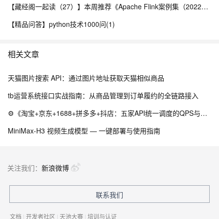
【藏经阁一起读（27）】本周推荐《Apache Flink案例集（2022版）》，你有哪些心得？
【精品问答】python技术1000问(1)
相关文章
天猫图片搜索 API：通过图片地址获取天猫相似商品
tb运营系统接口实战指南：从商品管理到订单履约的全链路接入
⚙️《淘宝+京东+1688+拼多多+抖店：五家API统一调度的QPS与配额守卫》（附Python源码）
MiniMax-H3 视频生成模型 — 一键部署与使用指南
关注我们：
新浪微博
联系我们
文档
|
开发者社区
|
天池大赛
|
培训与认证