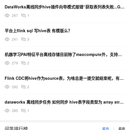
DataWorks离线同步hive插件向导模式报错“获取表列表失败...GET_TABLELI...
267
1
平台上flink sql 写hive表 有模版么？
241
3
机器学习PAI特征平台离线存储目前除了maxcompute外，支持其他类型的存储了吗？比如hive表
279
2
Flink CDC将hive作为source表，为啥总是一提交就结束呢，有人碰到过么？
292
2
dataworks 离线同步任务 如何同步 hive表字段类型为 array struct 的数据?
285
1
问答排行榜
最热
最新