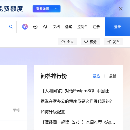
文档
备案
控制台
注册
登录
个人
积分
发布
验
作计划
器
AI 活动
专业服务
服务伙伴合作计划
开发者社区
加入我们
产品动态
服务平台百炼
阿里云 OPC 创新助力计划
一站式生成采购清单，支持单品或批量购买
io：打造专属 AI 语音助手
S产品伙伴计划（繁花）
峰会
CS
造的大模型服务与应用开发平台
一句话生成原生可编辑精美 PPT 文稿
AI 生产力先锋
Al MaaS 服务伙伴赋能合作
域名
博文
Careers
至高可申请百万元
Qwen3.8-Max 模型上线
开启高性价比 AI 编程新体验
弹性可伸缩的云计算服务
Qwen-Audio-3.0-Realtime 端到端实时语音角色扮演
输入一句话想法, 轻松生成专业的 PPT
先锋实践拓展 AI 生产力的边界
Token 补贴，五大权
计划
海大会
伙伴信用分合作计划
商标
问答
社会招聘
问答排行榜
最热
最新
益加速 OPC 成功
eek-V4-Pro
SS
一键部署幻兽帕鲁游戏服务器
飞天发布时刻
HOT
Open Search 向量检索版支
划
备案
电子书
校园招聘
pSeek-V4-Pro
视频创作，一键激活电商全链路生产力
稳定、安全、高性价比、高性能的云存储服务
一键购买专属联机服务器，轻松开启游戏
所见，即是所愿
持视频检索 Pipeline 功能
更多支持
【大咖问答】对话PostgreSQL 中国社区发起人之一，阿里云数据库高级专家 德哥
划
公司注册
镜像站
视频生成
语音识别与合成
专属 QwenPaw
漫剧工坊：一站式动画创作平台
AI 实训营
HOT
应用身份服务 (IDaaS)
据说在家办公的程序员是这样写代码的？
合作伙伴培训与认证
划
上云迁移
站生成，高效打造优质广告素材
全接入的云上超级电脑
从聊天伙伴进化为能主动干活的本地数字员工
快速生产连贯的高质量长漫剧
从基础到进阶，Agent 创客手把手教你
OpenClaw 管理能力上线
lScope
我要反馈
e-1.1-T2V
Qwen3-TTS-Flash
举报
如何升级配置
查询合作伙伴
n Alibaba Cloud ISV 合作
代维服务
建企业门户网站
10 分钟搭建微信、支付宝小程序
MaxCompute MaxFrame 提
畅细腻的高质量视频
离线语音合成大模型，多语言方言自适应，低延迟高稳定
创新加速
ope
登录合作伙伴管理后台
【藏经阁一起读（27）】本周推荐《Apache Flink案例集（2022版）》，你有哪些心得？
我要建议
站，无忧落地极速上线
以可视化方式快速构建移动和 PC 门户网站
国内短信简单易用，安全可靠，秒级触达，全球覆盖200+国家和地区。
高效部署网站，快速应用到小程序
供自动弹性内存功能