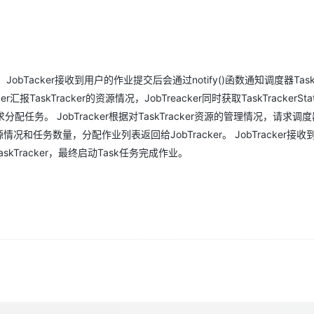
Deepseek-v4-pro
HappyHors
同享
万小智 AI 建站低至 15元/月
Qoder CN
AI 短剧/漫剧
云原生数据库 
快递物流查询
WordPress
成为服务伙
高校合作
点，立即开启云上创新
覆盖公网/内网、递归/权威、移动APP等全场景解析服务
送.CN域名，送备案服务码
基于千问大模型等，支持代码智能生成、研发智能问答
AI助力短剧
态智能体模型
旗舰 MoE 大模型，百万上下文与顶尖推理能力
图生视频，流
Ubuntu
服务生态伙伴
云工开物
企业应用
Works
Night Plan 支持 Qwen 3.8-Max
云原生大数据计算服务 MaxCompute
AI 办公
容器服务 Kub
NEW
GLM-5.2
Wan2.7-T
Red Hat
30+ 款产品免费体验
Data Agent 驱动的一站式 Data+AI 开发治理平台
夜间 5 折，Qwen/Meoo/TokenPlan 客户专享
面向分析的企业级SaaS模式云数据仓库
AI智能应用
提供一站式管
科研合作
视觉 Coding、空间感知、多模态思考等全面升级
1M上下文，专为长程任务能力而生
作业。 JobTacker接收到用户的作业提交后会通过notify()函数通知调度器TaskS
ERP
堂（旗舰版）
SUSE
智能客服
er汇报TaskTracker的资源情况，JobTreacker同时获取TaskTrackerSt
CRM
防护产品
2个月
自动承接线索
请求分配任务。 JobTracker根据对TaskTracker资源的管理情况，请求调
建站小程序
OA 办公系统
AI 应用构建
大模型原生
应的资源情况和任务数量，分配作业列表返回给JobTracker。 JobTracker接
skTracker，最终启动Task任务完成作业。
力提升
财税管理
模板建站
Qoder
大模型服务平台百炼-应用模版
HOT
NEW
面向真实软件
个人版上线、团队版降价；千问3.8-Max首发发尝鲜
丰富多元化的应用模版和解决方案
400电话
定制建站
万有无界
大模型服务平台百炼-智能体
方案
广告营销
模板小程序
的模型效果
灵活可视化地构建企业级 Agent
定制小程序
秒悟
人工智能平台 PAI
APP 开发
云端极速 AI 
新一代 AI 视频生成模型，深度适配广告营销等场景
AI Native 的算法工程平台，一站式完成建模、训练、推理服务部署
建站系统