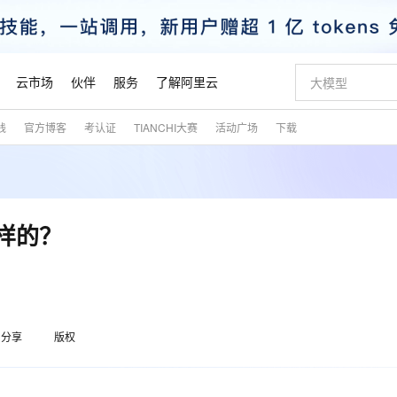
云市场
伙伴
服务
了解阿里云
践
官方博客
考认证
TIANCHI大赛
活动广场
下载
AI 特惠
数据与 API
成为产品伙伴
企业增值服务
最佳实践
价格计算器
AI 场景体
基础软件
产品伙伴合
阿里云认证
市场活动
配置报价
大模型
自助选配和估算价格
新方式
睿译宝，AI翻译排版一步到位
智启 AI 普惠权益
产品生态集成认证中心
企业支持计划
云上春晚
域名与网站
千问官方 MaaS 平台，为开发者和 Agent 而生，新用户赠送 1 亿 + tokens 额度
Qwen Aud
AI Coding
阿里云Maa
2026 阿里云
云服务器 E
为企业打
数据集
Windows
大模型认证
模型
NEW
NEW
交付可用成果
值低价云产品抢先购
上传文档即自动完成翻译和格式还原
至高享 1亿+免费 tokens，加速 Al 应用落地
提供智能易用的域名与建站服务
智能编程，一键
安全可靠、
产品生态伙伴
专家技术服务
云上奥运之旅
弹性计算合作
阿里云中企出
手机三要素
宝塔 Linux
全部认证
么样的？
价格优势
有专属领域专家
GLM-5.2：长任务时代开源旗舰模型
阿里云 OPC 创新助力计划
千问大模型
即刻拥有 DeepS
AI 电商营销
对象存储 O
大模型
产品生态伙伴工作台
企业增值服务台
云栖战略参考
云存储合作计
云栖大会
身份实名认证
CentOS
训练营
推动算力普惠，释放技术红利
最高返9万
多领域专家智能体,一键组建 AI 虚拟交付团队
快速构建应用程序和网站，即刻迈出上云第一步
至高百万元 Token 补贴，加速一人公司成长
多元化、高性能、安全可靠的大模型服务
真正可用的 1M 上下文,一次完成代码全链路开发
轻松解锁专属 Dee
从图文生成到
云上的中国
数据库合作计
活动全景
短信
Docker
图片和
站式影视创作平台
Hermes Agent，打造自进化智能体
Token Plan 模型订阅计划
数字证书管理服务（原SSL证书）
5 分钟轻松部署
AI 广告创作
无影云电脑
企业成长
NEW
信息公告
看见新力量
云网络合作计
OCR 文字识别
JAVA
证享300元代金券
可视化编排打通从文字构思到成片全链路闭环
全托管，含MySQL、PostgreSQL、SQL Server、MariaDB多引擎
自主进化，持久记忆，越用越聪明
Qwen3.8-Max 首发尝鲜，限时加量 10 倍，夜间低至2折
实现全站HTTPS，呈现可信的WEB访问
图文、视频一
随时随地安
魔搭 Mode
Kimi-K3
HappyHors
分享
版权
NEW
loud
服务实践
官网公告
金融模力时刻
Salesforce O
版
发票查验
全能环境
Claude Code + GStack 打造工程团队
千问办公，限时限量积分加倍
Qoder
低代码高效构
AI 建站
短信服务
型
NEW
作计划
Kimi 最新旗舰模型，长程编程与推理利器
让文字生成流
计划
创新中心
魔搭 ModelSc
健康状态
理服务
让AI从“聊天伙伴”进化为能干活的“数字员工”
安装技能 GStack，拥有专属 AI 工程团队
你的AI工作搭子，覆盖日常办公高频场景
面向真实软件的智能体编程平台
0 代码专业建
客户案例
天气预报查询
操作系统
态合作计划