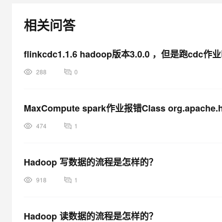
大模型解决方案
迁移与运维管理
相关问答
快速部署 Dify，高效搭建 
专有云
flinkcdc1.1.6 hadoop版本3.0.0 ，但是跑
10 分钟在聊天系统中增加
288
0
MaxCompute spark作业报错Class org.apache.had
474
1
Hadoop 写数据的流程是怎样的？
918
1
Hadoop 读数据的流程是怎样的？