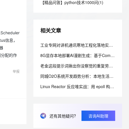
安全
【精品问答】python技术1000问(1)
我要投诉
e-1.1-I2V
Cosyvoice-V3-Flash
PolarDB
上云场景组合购
Milvus 弹性伸缩功能新增节
伴
漫剧创作，剧本、分镜、视频高效生成
100%兼容MySQL、PostgreSQL，兼容Oracle，支持集中和分布式
覆盖90%+业务场景，专享组合折扣价
点支持范围
畅自然，细节丰富
高表现力语音合成大模型，语音克隆听感自然
VPN
ernetes 版 ACK
云聚AI 严选权益
AI 原生数据库服务发布
SSL 证书
2V
Fun-ASR
，一键激活高效办公新体验
理容器应用的 K8s 服务
精选AI产品，从模型到应用全链提效
Agent 数据网关
相关文章
文戏情感细腻自然，动作戏激烈拳拳到肉，实现更强表演能力
支持中英文自由切换，具备更强的噪声鲁棒性
cheduler
堡垒机
AI 用量加速计划
atus信息，
云原生数据库 PolarDB
防火墙
工业专网对讲机通讯寒地工程化落地实战：野外极端工况设备适配、部署优化与运维体系搭建
、识别商机，让客服更高效、服务更出色。
新老同享，达量后返
Agentic Database 发布
度器
主机安全
应用
8G显存本地部署AI漫剧生成：基于ComfyUI的自动化工作流搭建指南
收到分配的作
老金这段提示词揪出你没察觉的重复劳动，做成无感自动化
千问办公
NEW
AI 应用及服务市场
举报
的智能体编程平台
一站式AI生产力平台
同城O2O系统开发趋势分析：本地生活数字化下的新机会
AI 应用
伶鹊
Linux Reactor 反应堆实战：用 epoll 构建可扩展的 TCP 事件循环
企业级人与Agent协作平台，接入和调度多个数字员工
智能客服平台，对话机器人、对话分析、智能外呼
大模型
大模型服务平台百炼 - 全妙
自然语言处理
应用创作平台
多模态内容创作工具，已接入 DeepSeek
数据标注
还有其他疑问?
咨询AI助理
机器学习