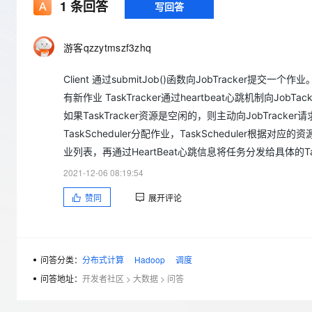
存储
天池大赛
1
条回答
写回答
Qwen3.7-Plus
云解析DNS
解决方案免费试用 新老
电子合同
最高领取价值200元试用
能看、能想、能动手的多模
安全
网络与CDN
AI 算法大赛
畅捷通
游客qzzytmszf3zhq
大数据开发治理平台 Data
AI 产品 免费试用
网络
安全
云开发大赛
Qwen3-VL-Plus
Tableau 订阅
1亿+ 大模型 tokens 和 
Client 通过submitJob()函数向JobTracker提交一个
可观测
入门学习赛
中间件
AI空中课堂在线直播课
云防火墙
140+云产品 免费试用
有新作业 TaskTracker通过heartbeat心跳机制向JobTack
上云与迁云
云原生的云上边界网络安全
产品新客免费试用，最长1
数据库
如果TaskTracker资源是空闲的，则主动向JobTracker
生态解决方案
大模型服务
TaskScheduler分配作业，TaskScheduler根据对
企业出海
大模型ACA认证体验
大数据计算
业列表，再通过HeartBeat心跳信息将任务分发给具体的Ta
助力企业全员 AI 认知与能
行业生态解决方案
千问AI平台-Token Plan
政企业务
媒体服务
2021-12-06 08:19:54
开发者生态解决方案
赞同
展开评论
企业服务与云通信
千问AI平台-模型体验
AI 开发和 AI 应用解决
在线体验全尺寸、多种模态
域名与网站
Happy 系列大模型
终端用户计算
问答分类：
分布式计算
Hadoop
调度
问答地址：
开发者社区
>
大数据
>
问答
Serverless
开发工具