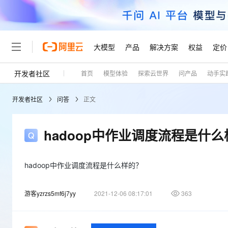
大模型
产品
解决方案
权益
定价
开发者社区
首页
模型体验
探索云世界
问产品
动手实
大模型
产品
解决方案
权益
定价
云市场
伙伴
服务
了解阿里云
精选产品
精选解决方案
普惠上云
产品定价
精选商城
成为销售伙伴
售前咨询
为什么选择阿里云
千问AI平台
开发者社区
问答
正文
了解云产品的定价详情
大模型服务平台百炼
千问办公，解锁你的工作
普惠上云 官方力荐
分销伙伴
在线服务
网站建设
什么是云计算
大
大模型服务与应用平台
企业级Agent产品，直接
云服务器38元/年起，超
咨询伙伴
多端小程序
技术领先
hadoop中作业调度流程是什
云上成本管理
售后服务
轻量应用服务器
Agency Agents：拥
官方推荐返现计划
大模型
精选产品
精选解决方案
Salesforce 国际版订阅
稳定可靠
管理和优化成本
推荐新用户得奖励，单订单
销售伙伴合作计划
自助服务
友盟天域
安全合规
人工智能与机器学习
AI
hadoop中作业调度流程是什么样的？
文本生成
云数据库 RDS
HappyHorse 打造一
云工开物
无影生态合作计划
在线服务
观测云
分析师报告
高校专属算力普惠，学生认
计算
互联网应用开发
Qwen3.8-Max
游客yzrzs5mf6j7yy
2021-12-06 08:17:01
363
HOT
Salesforce On Alibaba C
工单服务
Tuya 物联网平台阿里云
研究报告与白皮书
人工智能平台 PAI
快速拥有专属 OpenClaw
大模
Consulting Partner 合
大数据
容器
智能体时代全能旗舰模型
免费试用
短信专区
一站式AI开发、训练和推
蓝凌 OA
AI 大模型销售与服务生
现代化应用