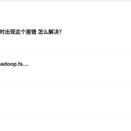
AI 应用
10分钟微调：让0.6B模型媲美235B模
多模态数据信
型
依托云原生高可用架构,实现Dify私有化部署
用1%尺寸在特定领域达到大模型90%以上效果
cdc作业时出现这个报错 怎么解决？
一个 AI 助手
超强辅助，Bol
即刻拥有 DeepSeek-R1 满血版
在企业官网、通讯软件中为客户提供 AI 客服
多种方案随心选，轻松解锁专属 DeepSeek
oop.fs....