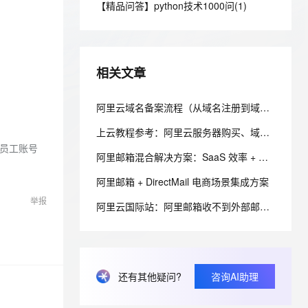
安全
【精品问答】python技术1000问(1)
我要投诉
e-1.1-I2V
Cosyvoice-V3-Flash
PolarDB
上云场景组合购
Milvus 弹性伸缩功能新增节
伴
漫剧创作，剧本、分镜、视频高效生成
100%兼容MySQL、PostgreSQL，兼容Oracle，支持集中和分布式
覆盖90%+业务场景，专享组合折扣价
点支持范围
畅自然，细节丰富
高表现力语音合成大模型，语音克隆听感自然
VPN
ernetes 版 ACK
云聚AI 严选权益
AI 原生数据库服务发布
SSL 证书
2V
Fun-ASR
，一键激活高效办公新体验
理容器应用的 K8s 服务
精选AI产品，从模型到应用全链提效
Agent 数据网关
相关文章
文戏情感细腻自然，动作戏激烈拳拳到肉，实现更强表演能力
支持中英文自由切换，具备更强的噪声鲁棒性
堡垒机
AI 用量加速计划
云原生数据库 PolarDB
防火墙
阿里云域名备案流程（从域名注册到域名备案成功图文详解流程）
、识别商机，让客服更高效、服务更出色。
新老同享，达量后返
Agentic Database 发布
主机安全
应用
上云教程参考：阿里云服务器购买、域名注册、备案及域名绑定全流程指南
配员工账号
阿里邮箱混合解决方案：SaaS 效率 + 本地数据主权
千问办公
NEW
AI 应用及服务市场
的智能体编程平台
一站式AI生产力平台
阿里邮箱 + DirectMail 电商场景集成方案
AI 应用
举报
伶鹊
阿里云国际站：阿里邮箱收不到外部邮件？排查MX与反垃圾设置
企业级人与Agent协作平台，接入和调度多个数字员工
智能客服平台，对话机器人、对话分析、智能外呼
大模型
大模型服务平台百炼 - 全妙
自然语言处理
应用创作平台
多模态内容创作工具，已接入 DeepSeek
数据标注
还有其他疑问?
咨询AI助理
机器学习