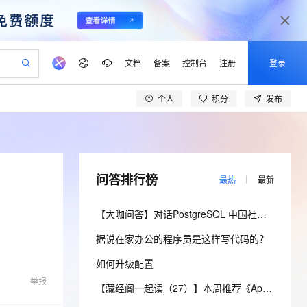
文档
备案
控制台
注册
登录
个人
积分
发布
验
作计划
器
AI 活动
专业服务
服务伙伴合作计划
开发者社区
加入我们
产品动态
服务平台百炼
阿里云 OPC 创新助力计划
一站式生成采购清单，支持单品或批量购买
io：打造专属 AI 语音助手
S产品伙伴计划（繁花）
峰会
CS
造的大模型服务与应用开发平台
一句话生成原生可编辑精美 PPT 文稿
AI 生产力先锋
Al MaaS 服务伙伴赋能合作
域名
博文
Careers
至高可申请百万元
Qwen3.8-Max 模型上线
开启高性价比 AI 编程新体验
弹性可伸缩的云计算服务
Qwen-Audio-3.0-Realtime 端到端实时语音角色扮演
输入一句话想法, 轻松生成专业的 PPT
先锋实践拓展 AI 生产力的边界
Token 补贴，五大权
计划
海大会
伙伴信用分合作计划
商标
问答
社会招聘
问答排行榜
最热
最新
益加速 OPC 成功
eek-V4-Pro
SS
一键部署幻兽帕鲁游戏服务器
飞天发布时刻
HOT
Open Search 向量检索版支
划
备案
电子书
校园招聘
pSeek-V4-Pro
视频创作，一键激活电商全链路生产力
稳定、安全、高性价比、高性能的云存储服务
一键购买专属联机服务器，轻松开启游戏
所见，即是所愿
持视频检索 Pipeline 功能
更多支持
【大咖问答】对话PostgreSQL 中国社区发起人之一，阿里云数据库高级专家 德哥
划
公司注册
镜像站
视频生成
语音识别与合成
专属 QwenPaw
漫剧工坊：一站式动画创作平台
AI 实训营
HOT
应用身份服务 (IDaaS)
据说在家办公的程序员是这样写代码的？
合作伙伴培训与认证
划
上云迁移
站生成，高效打造优质广告素材
全接入的云上超级电脑
从聊天伙伴进化为能主动干活的本地数字员工
快速生产连贯的高质量长漫剧
从基础到进阶，Agent 创客手把手教你
OpenClaw 管理能力上线
lScope
我要反馈
e-1.1-T2V
Qwen3-TTS-Flash
如何升级配置
查询合作伙伴
n Alibaba Cloud ISV 合作
代维服务
建企业门户网站
10 分钟搭建微信、支付宝小程序
MaxCompute MaxFrame 提
畅细腻的高质量视频
离线语音合成大模型，多语言方言自适应，低延迟高稳定
举报
创新加速
ope
登录合作伙伴管理后台
【藏经阁一起读（27）】本周推荐《Apache Flink案例集（2022版）》，你有哪些心得？
我要建议
站，无忧落地极速上线
以可视化方式快速构建移动和 PC 门户网站
国内短信简单易用，安全可靠，秒级触达，全球覆盖200+国家和地区。
高效部署网站，快速应用到小程序
供自动弹性内存功能