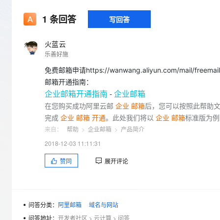
存储
天池大赛
Qwen3.7-Plus
云解析DNS
解决方案免费试用 新老
电子合同
1
条回答
最高领取价值200元试用
能看、能想、能动手的多模
安全
写回答
网络与CDN
AI 算法大赛
畅捷通
大数据开发治理平台 Data
AI 产品 免费试用
网络
安全
云开发大赛
Qwen3-VL-Plus
火蓝云
Tableau 订阅
1亿+ 大模型 tokens 和 
乐善好施
可观测
入门学习赛
中间件
AI空中课堂在线直播课
云防火墙
140+云产品 免费试用
免费邮箱申请https://wanwang.aliyun.com/mail/freemail
上云与迁云
云原生的云上边界网络安全
产品新客免费试用，最长1
数据库
邮箱开通指南：
生态解决方案
企业
邮箱
开通
指南
-
企业
邮箱
大模型服务
企业出海
大模型ACA认证体验
大数据计算
在您购买成功阿里云邮
企业
邮箱
后，您可以按照此帮助
助力企业全员 AI 认知与能
行业生态解决方案
千问AI平台-Token Plan
政企业务
完成
企业
邮箱
开通
。此处我们将以
企业
邮箱
标准版为例，
媒体服务
开发者生态解决方案
来自：
帮助
>
企业邮箱
>
产品简介
企业服务与云通信
2018-12-03 11:11:31
千问AI平台-模型体验
AI 开发和 AI 应用解决
在线体验全尺寸、多种模态
域名与网站
赞同
展开评论
Happy 系列大模型
终端用户计算
Serverless
问答分类：
阿里邮箱
域名与网站
问答地址：
开发者社区
>
云计算
>
问答
开发工具