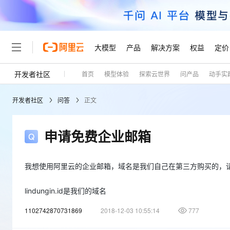
大模型
产品
解决方案
权益
定价
开发者社区
首页
模型体验
探索云世界
问产品
动手实
大模型
产品
解决方案
权益
定价
云市场
伙伴
服务
了解阿里云
精选产品
精选解决方案
普惠上云
产品定价
精选商城
成为销售伙伴
售前咨询
为什么选择阿里云
千问AI平台
开发者社区
问答
正文
了解云产品的定价详情
大模型服务平台百炼
千问办公，解锁你的工作
普惠上云 官方力荐
分销伙伴
在线服务
网站建设
什么是云计算
大
大模型服务与应用平台
企业级Agent产品，直接
云服务器38元/年起，超
咨询伙伴
多端小程序
技术领先
申请免费企业邮箱
云上成本管理
售后服务
轻量应用服务器
Agency Agents：拥
官方推荐返现计划
大模型
精选产品
精选解决方案
Salesforce 国际版订阅
稳定可靠
管理和优化成本
推荐新用户得奖励，单订单
销售伙伴合作计划
自助服务
友盟天域
安全合规
我想使用阿里云的企业邮箱，域名是我们自己在第三方购买的，
人工智能与机器学习
AI
文本生成
云数据库 RDS
HappyHorse 打造一
云工开物
无影生态合作计划
在线服务
观测云
分析师报告
高校专属算力普惠，学生认
计算
互联网应用开发
lindungin.id是我们的域名
Qwen3.8-Max
HOT
Salesforce On Alibaba C
工单服务
Tuya 物联网平台阿里云
研究报告与白皮书
人工智能平台 PAI
快速拥有专属 OpenClaw
大模
Consulting Partner 合
大数据
容器
智能体时代全能旗舰模型
1102742870731869
2018-12-03 10:55:14
777
免费试用
短信专区
一站式AI开发、训练和推
蓝凌 OA
AI 大模型销售与服务生
现代化应用