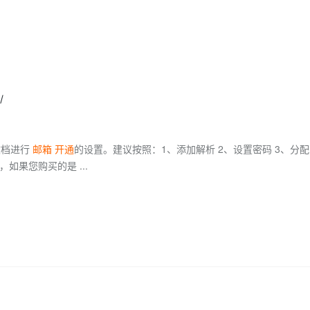
Deepseek-v4-pro
HappyHors
同享
万小智 AI 建站低至 15元/月
Qoder CN
AI 短剧/漫剧
云原生数据库 
快递物流查询
WordPress
成为服务伙
高校合作
点，立即开启云上创新
覆盖公网/内网、递归/权威、移动APP等全场景解析服务
送.CN域名，送备案服务码
基于千问大模型等，支持代码智能生成、研发智能问答
AI助力短剧
态智能体模型
旗舰 MoE 大模型，百万上下文与顶尖推理能力
图生视频，流
Ubuntu
服务生态伙伴
云工开物
企业应用
Works
Night Plan 支持 Qwen 3.8-Max
云原生大数据计算服务 MaxCompute
AI 办公
容器服务 Kub
NEW
GLM-5.2
Wan2.7-T
Red Hat
30+ 款产品免费体验
Data Agent 驱动的一站式 Data+AI 开发治理平台
夜间 5 折，Qwen/Meoo/TokenPlan 客户专享
面向分析的企业级SaaS模式云数据仓库
AI智能应用
提供一站式管
科研合作
视觉 Coding、空间感知、多模态思考等全面升级
1M上下文，专为长程任务能力而生
ERP
堂（旗舰版）
SUSE
智能客服
/
CRM
防护产品
2个月
自动承接线索
建站小程序
OA 办公系统
AI 应用构建
大模型原生
文档进行
邮箱
开通
的设置。建议按照：1、添加解析 2、设置密码 3、分
力提升
财税管理
模板建站
Qoder
大模型服务平台百炼-应用模版
HOT
NEW
如果您购买的是 ...
面向真实软件
个人版上线、团队版降价；千问3.8-Max首发发尝鲜
丰富多元化的应用模版和解决方案
400电话
定制建站
万有无界
大模型服务平台百炼-智能体
方案
广告营销
模板小程序
的模型效果
灵活可视化地构建企业级 Agent
定制小程序
秒悟
人工智能平台 PAI
APP 开发
云端极速 AI 
新一代 AI 视频生成模型，深度适配广告营销等场景
AI Native 的算法工程平台，一站式完成建模、训练、推理服务部署
建站系统