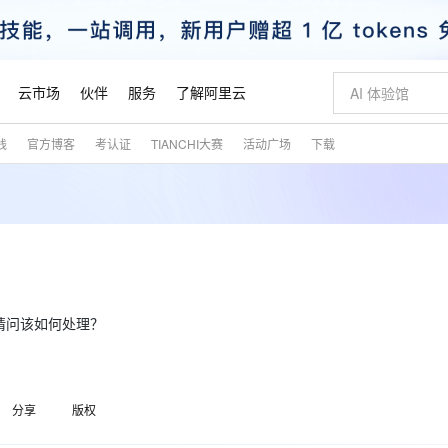
云市场
伙伴
服务
了解阿里云
践
官方博客
考认证
TIANCHI大赛
活动广场
下载
AI 特惠
数据与 API
成为产品伙伴
企业增值服务
最佳实践
价格计算器
AI 场景体
基础软件
产品伙伴合
阿里云认证
市场活动
配置报价
大模型
自助选配和估算价格
新方式
睿译宝，AI翻译排版一步到位
智启 AI 普惠权益
产品生态集成认证中心
企业支持计划
云上春晚
域名与网站
千问官方 MaaS 平台，为开发者和 Agent 而生，新用户赠送 1 亿 + tokens 额度
Qwen Aud
AI Coding
阿里云Maa
2026 阿里云
云服务器 E
为企业打
数据集
Windows
大模型认证
模型
NEW
NEW
交付可用成果
值低价云产品抢先购
上传文档即自动完成翻译和格式还原
至高享 1亿+免费 tokens，加速 Al 应用落地
提供智能易用的域名与建站服务
智能编程，一键
安全可靠、
产品生态伙伴
专家技术服务
云上奥运之旅
弹性计算合作
阿里云中企出
手机三要素
宝塔 Linux
全部认证
价格优势
有专属领域专家
GLM-5.2：长任务时代开源旗舰模型
阿里云 OPC 创新助力计划
千问大模型
即刻拥有 DeepS
AI 电商营销
对象存储 O
大模型
产品生态伙伴工作台
企业增值服务台
云栖战略参考
云存储合作计
云栖大会
身份实名认证
CentOS
训练营
推动算力普惠，释放技术红利
最高返9万
多领域专家智能体,一键组建 AI 虚拟交付团队
快速构建应用程序和网站，即刻迈出上云第一步
至高百万元 Token 补贴，加速一人公司成长
多元化、高性能、安全可靠的大模型服务
真正可用的 1M 上下文,一次完成代码全链路开发
轻松解锁专属 Dee
从图文生成到
云上的中国
数据库合作计
活动全景
短信
Docker
请问该如何处理？
图片和
站式影视创作平台
Hermes Agent，打造自进化智能体
Token Plan 模型订阅计划
数字证书管理服务（原SSL证书）
5 分钟轻松部署
AI 广告创作
无影云电脑
企业成长
NEW
信息公告
看见新力量
云网络合作计
OCR 文字识别
JAVA
证享300元代金券
可视化编排打通从文字构思到成片全链路闭环
全托管，含MySQL、PostgreSQL、SQL Server、MariaDB多引擎
自主进化，持久记忆，越用越聪明
Qwen3.8-Max 首发尝鲜，限时加量 10 倍，夜间低至2折
实现全站HTTPS，呈现可信的WEB访问
图文、视频一
随时随地安
魔搭 Mode
Kimi-K3
HappyHors
NEW
loud
服务实践
官网公告
金融模力时刻
Salesforce O
版
发票查验
全能环境
Claude Code + GStack 打造工程团队
千问办公，限时限量积分加倍
Qoder
低代码高效构
AI 建站
短信服务
型
NEW
作计划
Kimi 最新旗舰模型，长程编程与推理利器
让文字生成流
分享
版权
计划
创新中心
魔搭 ModelSc
健康状态
理服务
让AI从“聊天伙伴”进化为能干活的“数字员工”
安装技能 GStack，拥有专属 AI 工程团队
你的AI工作搭子，覆盖日常办公高频场景
面向真实软件的智能体编程平台
0 代码专业建
客户案例
天气预报查询
操作系统
态合作计划