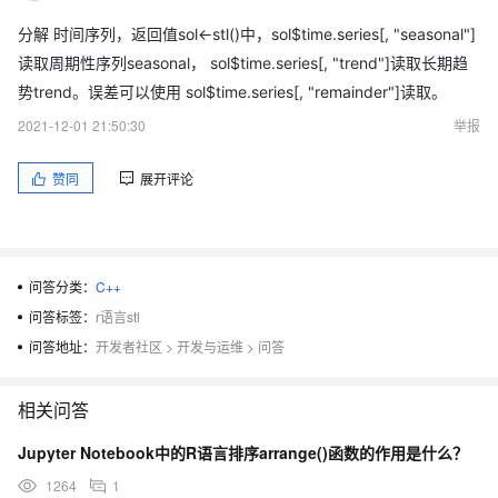
分解 时间序列，返回值sol<-stl()中，sol$time.series[, "seasonal"]
读取周期性序列seasonal， sol$time.series[, "trend"]读取长期趋
势trend。误差可以使用 sol$time.series[, "remainder"]读取。
2021-12-01 21:50:30
举报
赞同
展开评论
问答分类：
C++
问答标签：
r语言stl
问答地址：
开发者社区
>
开发与运维
>
问答
相关问答
Jupyter Notebook中的R语言排序arrange()函数的作用是什么？
1264
1