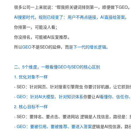
大模型解决方案
很多公司一上来就说：“帮我把关键词排到第一，顺便做下GEO。
迁移与运维管理
快速部署 Dify，高效搭建 
AI搜索时代，规则已经变了：
用户不再点链接，AI直接给答案。
专有云
你排第一，可能没人看；
10 分钟在聊天系统中增加
你没排名，可能被AI反复推荐。
所以
GEO
不是SEO的延伸，而
是下一代的增长逻辑。
二、5个维度，一眼看懂GEO与SEO的核心区别
1. 优化对象不一样
- SEO：针对网页、针对搜索引擎爬虫 你要讨好机器，让它抓
- GEO：针对AI
大模型
、针对知识体系
你要让AI
看懂你、信任你
2. 核心目标不一样
- SEO：要排名、要点击、要进网站 逻辑是人找信息，路径是：搜
- GEO：要被引用、要被推荐、要进入答案
逻辑是AI找信源，路