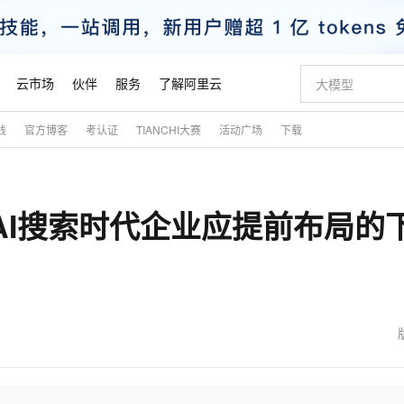
云市场
伙伴
服务
了解阿里云
践
官方博客
考认证
TIANCHI大赛
活动广场
下载
AI 特惠
数据与 API
成为产品伙伴
企业增值服务
最佳实践
价格计算器
AI 场景体
基础软件
产品伙伴合
阿里云认证
市场活动
配置报价
大模型
自助选配和估算价格
新方式
睿译宝，AI翻译排版一步到位
智启 AI 普惠权益
产品生态集成认证中心
企业支持计划
云上春晚
域名与网站
千问官方 MaaS 平台，为开发者和 Agent 而生，新用户赠送 1 亿 + tokens 额度
Qwen Aud
AI Coding
阿里云Maa
2026 阿里云
云服务器 E
为企业打
数据集
Windows
大模型认证
模型
NEW
NEW
：AI搜索时代企业应提前布局的
交付可用成果
值低价云产品抢先购
上传文档即自动完成翻译和格式还原
至高享 1亿+免费 tokens，加速 Al 应用落地
提供智能易用的域名与建站服务
智能编程，一键
安全可靠、
产品生态伙伴
专家技术服务
云上奥运之旅
弹性计算合作
阿里云中企出
手机三要素
宝塔 Linux
全部认证
价格优势
有专属领域专家
GLM-5.2：长任务时代开源旗舰模型
阿里云 OPC 创新助力计划
千问大模型
即刻拥有 DeepS
AI 电商营销
对象存储 O
大模型
产品生态伙伴工作台
企业增值服务台
云栖战略参考
云存储合作计
云栖大会
身份实名认证
CentOS
训练营
推动算力普惠，释放技术红利
最高返9万
多领域专家智能体,一键组建 AI 虚拟交付团队
快速构建应用程序和网站，即刻迈出上云第一步
至高百万元 Token 补贴，加速一人公司成长
多元化、高性能、安全可靠的大模型服务
真正可用的 1M 上下文,一次完成代码全链路开发
轻松解锁专属 Dee
从图文生成到
云上的中国
数据库合作计
活动全景
短信
Docker
图片和
站式影视创作平台
Hermes Agent，打造自进化智能体
Token Plan 模型订阅计划
数字证书管理服务（原SSL证书）
5 分钟轻松部署
AI 广告创作
无影云电脑
企业成长
NEW
信息公告
看见新力量
云网络合作计
OCR 文字识别
JAVA
证享300元代金券
可视化编排打通从文字构思到成片全链路闭环
全托管，含MySQL、PostgreSQL、SQL Server、MariaDB多引擎
自主进化，持久记忆，越用越聪明
Qwen3.8-Max 首发尝鲜，限时加量 10 倍，夜间低至2折
实现全站HTTPS，呈现可信的WEB访问
图文、视频一
随时随地安
魔搭 Mode
Kimi-K3
HappyHors
NEW
loud
服务实践
官网公告
金融模力时刻
Salesforce O
版
发票查验
全能环境
Claude Code + GStack 打造工程团队
千问办公，限时限量积分加倍
Qoder
低代码高效构
AI 建站
短信服务
型
NEW
作计划
Kimi 最新旗舰模型，长程编程与推理利器
让文字生成流
计划
创新中心
魔搭 ModelSc
健康状态
理服务
让AI从“聊天伙伴”进化为能干活的“数字员工”
安装技能 GStack，拥有专属 AI 工程团队
你的AI工作搭子，覆盖日常办公高频场景
面向真实软件的智能体编程平台
0 代码专业建
客户案例
天气预报查询
操作系统
态合作计划