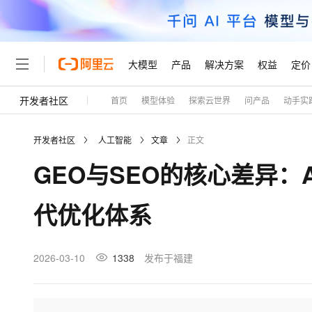
大模型
产品
解决方案
权益
定价
开发者社区
首页
模型体验
探索云世界
问产品
动手实
大模型
产品
解决方案
权益
定价
云市场
伙伴
服务
了解阿里云
精选产品
精选解决方案
普惠上云
产品定价
精选商城
成为销售伙伴
售前咨询
为什么选择阿里云
千问AI平台
开发者社区
人工智能
文章
正文
了解云产品的定价详情
大模型服务平台百炼
千问办公，解锁你的工作
普惠上云 官方力荐
分销伙伴
在线服务
网站建设
什么是云计算
大
GEO与SEO的核心差异
大模型服务与应用平台
企业级Agent产品，直接
云服务器38元/年起，超
咨询伙伴
多端小程序
技术领先
云上成本管理
售后服务
轻量应用服务器
Agency Agents：拥
官方推荐返现计划
大模型
精选产品
精选解决方案
Salesforce 国际版订阅
稳定可靠
代优化体系
管理和优化成本
推荐新用户得奖励，单订单
销售伙伴合作计划
自助服务
友盟天域
安全合规
人工智能与机器学习
AI
文本生成
云数据库 RDS
HappyHorse 打造一
云工开物
无影生态合作计划
在线服务
观测云
分析师报告
高校专属算力普惠，学生认
计算
互联网应用开发
2026-03-10
1338
发布于福建
Qwen3.8-Max
HOT
Salesforce On Alibaba C
工单服务
Tuya 物联网平台阿里云
研究报告与白皮书
人工智能平台 PAI
快速拥有专属 OpenClaw
大模
Consulting Partner 合
大数据
容器
智能体时代全能旗舰模型
免费试用
短信专区
一站式AI开发、训练和推
蓝凌 OA
AI 大模型销售与服务生
现代化应用