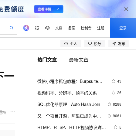
文档
备案
控制台
注册
登录
个人
积分
发布
验
作计划
器
AI 活动
专业服务
服务伙伴合作计划
开发者社区
加入我们
产品动态
服务平台百炼
阿里云 OPC 创新助力计划
热门文章
最新文章
一站式生成采购清单，支持单品或批量购买
io：打造专属 AI 语音助手
S产品伙伴计划（繁花）
峰会
CS
造的大模型服务与应用开发平台
一句话生成原生可编辑精美 PPT 文稿
AI 生产力先锋
Al MaaS 服务伙伴赋能合作
域名
博文
Careers
至高可申请百万元
Qwen3.8-Max 模型上线
下一
开启高性价比 AI 编程新体验
弹性可伸缩的云计算服务
Qwen-Audio-3.0-Realtime 端到端实时语音角色扮演
输入一句话想法, 轻松生成专业的 PPT
先锋实践拓展 AI 生产力的边界
Token 补贴，五大权
计划
海大会
伙伴信用分合作计划
商标
问答
社会招聘
微信小程序抓包教程：Burpsuite版 
43
益加速 OPC 成功
eek-V4-Pro
SS
一键部署幻兽帕鲁游戏服务器
飞天发布时刻
HOT
Open Search 向量检索版支
划
备案
电子书
校园招聘
附所需工具
pSeek-V4-Pro
视频创作，一键激活电商全链路生产力
稳定、安全、高性价比、高性能的云存储服务
一键购买专属联机服务器，轻松开启游戏
所见，即是所愿
持视频检索 Pipeline 功能
更多支持
视频码率、分辨率、帧率的关系
26
划
公司注册
镜像站
视频生成
语音识别与合成
专属 QwenPaw
漫剧工坊：一站式动画创作平台
AI 实训营
HOT
应用身份服务 (IDaaS)
SQL优化器原理 - Auto Hash Join
8288
合作伙伴培训与认证
划
上云迁移
站生成，高效打造优质广告素材
全接入的云上超级电脑
从聊天伙伴进化为能主动干活的本地数字员工
快速生产连贯的高质量长漫剧
从基础到进阶，Agent 创客手把手教你
OpenClaw 管理能力上线
版权
lScope
我要反馈
e-1.1-T2V
Qwen3-TTS-Flash
又一个项目开源，阿里已成为中国
9061
查询合作伙伴
n Alibaba Cloud ISV 合作
代维服务
建企业门户网站
10 分钟搭建微信、支付宝小程序
MaxCompute MaxFrame 提
开源的关键力量？
畅细腻的高质量视频
离线语音合成大模型，多语言方言自适应，低延迟高稳定
创新加速
RTMP、RTSP、HTTP视频协议详解
ope
登录合作伙伴管理后台
5
我要建议
站，无忧落地极速上线
以可视化方式快速构建移动和 PC 门户网站
国内短信简单易用，安全可靠，秒级触达，全球覆盖200+国家和地区。
高效部署网站，快速应用到小程序
供自动弹性内存功能
（附：直播流地址、播放软件）