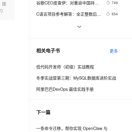
安全
谷歌CEO皮查伊：对重返中国持开
我要投诉
e-1.1-I2V
Cosyvoice-V3-Flash
749
、技
PolarDB
上云场景组合购
Milvus 弹性伸缩功能新增节
伴
放态度
字）
漫剧创作，剧本、分镜、视频高效生成
100%兼容MySQL、PostgreSQL，兼容Oracle，支持集中和分布式
覆盖90%+业务场景，专享组合折扣价
点支持范围
畅自然，细节丰富
高表现力语音合成大模型，语音克隆听感自然
VPN
C语言项目参考解答：全正整数后再
654
计算
ernetes 版 ACK
云聚AI 严选权益
AI 原生数据库服务发布
SSL 证书
俗人解读 三维渲染 的工作过程
655
2V
Fun-ASR
，一键激活高效办公新体验
理容器应用的 K8s 服务
精选AI产品，从模型到应用全链提效
Agent 数据网关
文戏情感细腻自然，动作戏激烈拳拳到肉，实现更强表演能力
支持中英文自由切换，具备更强的噪声鲁棒性
堡垒机
国土档案管理信息系统【档案著
580
AI 用量加速计划
云原生数据库 PolarDB
录】-他项权利类档案著录
防火墙
、识别商机，让客服更高效、服务更出色。
使用TWO_TASK或者LOCAL环境变
新老同享，达量后返
Agentic Database 发布
586
相关电子书
更多
量?
主机安全
应用
低代码开发师（初级）实战教程
千问办公
NEW
AI 应用及服务市场
的智能体编程平台
一站式AI生产力平台
冬季实战营第三期：MySQL数据库进阶实战
AI 应用
伶鹊
阿里巴巴DevOps 最佳实践手册
企业级人与Agent协作平台，接入和调度多个数字员工
智能客服平台，对话机器人、对话分析、智能外呼
大模型
大模型服务平台百炼 - 全妙
自然语言处理
下一篇
应用创作平台
多模态内容创作工具，已接入 DeepSeek
数据标注
机器学习
一条命令迁移，帮你实现 OpenClaw 与