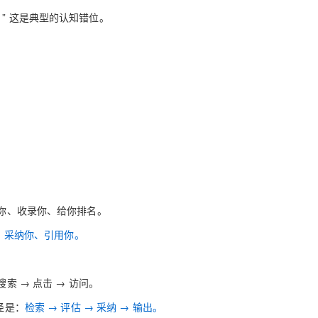
” 这是典型的认知错位。
AI 应用
10分钟微调：让0.6B模型媲美235B模
多模态数据信
型
依托云原生高可用架构,实现Dify私有化部署
用1%尺寸在特定领域达到大模型90%以上效果
一个 AI 助手
超强辅助，Bol
即刻拥有 DeepSeek-R1 满血版
在企业官网、通讯软件中为客户提供 AI 客服
多种方案随心选，轻松解锁专属 DeepSeek
到你、收录你、给你排名。
、采纳你、引用你。
索 → 点击 → 访问。
径是：
检索 → 评估 → 采纳 → 输出。