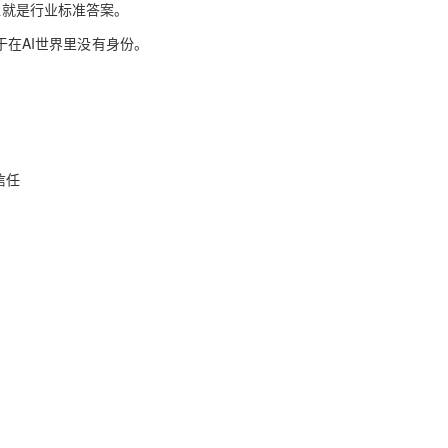
谁就是行业标准答案。
等于在AI世界里没有身份。
级信任