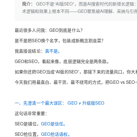
存储
天池大赛
Qwen3.7-Plus
简介：
GEO不是“AI版SEO”，而是AI搜索时代的新增长
云解析DNS
解决方案免费试用 新老
电子合同
术逻辑和效果上根本不同——GEO聚焦被AI理解、采纳与引用
最高领取价值200元试用
能看、能想、能动手的多模
安全
网络与CDN
AI 算法大赛
畅捷通
大数据开发治理平台 Data
AI 产品 免费试用
网络
安全
云开发大赛
Qwen3-VL-Plus
Tableau 订阅
最近很多人问我：GEO到底是什么？
1亿+ 大模型 tokens 和 
可观测
入门学习赛
中间件
AI空中课堂在线直播课
是不是把SEO换个名字，包装成新概念割韭菜？
云防火墙
140+云产品 免费试用
上云与迁云
云原生的云上边界网络安全
产品新客免费试用，最长1
数据库
我直接说结论：
真不是。
生态解决方案
大模型服务
企业出海
GEO和SEO，看起来像，底层逻辑完全是两条路。
大模型ACA认证体验
大数据计算
助力企业全员 AI 认知与能
行业生态解决方案
如果你还把GEO当成“AI版的SEO”，那接下来的流量风口，你
千问AI平台-Token Plan
政企业务
媒体服务
开发者生态解决方案
今天我们用最直白、最干货、最不绕弯的方式，把GEO vs SE
企业服务与云通信
千问AI平台-模型体验
AI 开发和 AI 应用解决
在线体验全尺寸、多种模态
域名与网站
一、先澄清一个最大误区：
GEO ≠ 升级版SEO
Happy 系列大模型
终端用户计算
这句话非常重要：
SEO是铺位，
GEO是信任。
Serverless
SEO抢位置，
GEO抢话语权。
开发工具