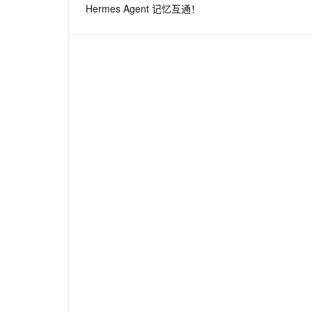
Hermes Agent 记忆互通！
息提取
与 AI 智能体进行实时音视频通话
从文本、图片、视频中提取结构化的属性信息
构建支持视频理解的 AI 音视频实时通话应用
t.diy 一步搞定创意建站
构建大模型应用的安全防护体系
通过自然语言交互简化开发流程,全栈开发支持
通过阿里云安全产品对 AI 应用进行安全防护