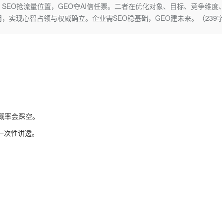
Deepseek-v4-pro
HappyHors
逻辑：SEO抢流量位置，GEO夺AI信任票。二者在优化对象、目标、竞争维度
同享
万小智 AI 建站低至 15元/月
Qoder CN
AI 短剧/漫剧
云原生数据库 
快递物流查询
WordPress
成为服务伙
高校合作
，实现心智占领与权威确立。企业需SEO稳基础，GEO建未来。（239
点，立即开启云上创新
覆盖公网/内网、递归/权威、移动APP等全场景解析服务
送.CN域名，送备案服务码
基于千问大模型等，支持代码智能生成、研发智能问答
AI助力短剧
态智能体模型
旗舰 MoE 大模型，百万上下文与顶尖推理能力
图生视频，流
Ubuntu
服务生态伙伴
云工开物
企业应用
Works
Night Plan 支持 Qwen 3.8-Max
云原生大数据计算服务 MaxCompute
AI 办公
容器服务 Kub
NEW
GLM-5.2
Wan2.7-T
Red Hat
30+ 款产品免费体验
Data Agent 驱动的一站式 Data+AI 开发治理平台
夜间 5 折，Qwen/Meoo/TokenPlan 客户专享
面向分析的企业级SaaS模式云数据仓库
AI智能应用
提供一站式管
科研合作
视觉 Coding、空间感知、多模态思考等全面升级
1M上下文，专为长程任务能力而生
ERP
堂（旗舰版）
SUSE
智能客服
CRM
防护产品
2个月
自动承接线索
建站小程序
OA 办公系统
AI 应用构建
大模型原生
力提升
财税管理
模板建站
大概率会踩空。
Qoder
大模型服务平台百炼-应用模版
HOT
NEW
面向真实软件
个人版上线、团队版降价；千问3.8-Max首发发尝鲜
丰富多元化的应用模版和解决方案
400电话
定制建站
O一次性讲透。
万有无界
大模型服务平台百炼-智能体
方案
广告营销
模板小程序
的模型效果
灵活可视化地构建企业级 Agent
定制小程序
秒悟
人工智能平台 PAI
APP 开发
云端极速 AI 
新一代 AI 视频生成模型，深度适配广告营销等场景
AI Native 的算法工程平台，一站式完成建模、训练、推理服务部署
建站系统