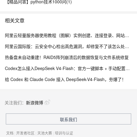
【精品问答】python技术1000问(1)
相关文章
阿里云轻量服务器使用教程（图解）实例创建、连接登录、网站搭建及应用部署全流程
阿里云国际版：云安全中心检出高危漏洞，却修复不了该怎么处理？
热备盘未自动重建！RAID5阵列崩溃后的数据恢复与文件系统修复
Codex怎么接入DeepSeek V4-Flash：官方一键脚本 + 手动配置完整教程
给 Codex 和 Claude Code 接入 DeepSeek-V4-Flash，夯爆了！
关注我们：
新浪微博
联系我们
文档
|
开发者社区
|
天池大赛
|
培训与认证