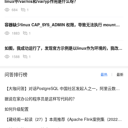
linux中/var/nis和/var/yp作用是什么呀？
684
1
容器缺少linux CAP_SYS_ADMIN 权限，导致无法执行 mount、unmount 命令
1883
1
如图，我成功运行了，发现官方示例是以linux作为环境的，我改为window的命令就成功了，但是却没
1588
1
问答排行榜
最热
最新
【大咖问答】对话PostgreSQL 中国社区发起人之一，阿里云数据库高级专家 德哥
据说在家办公的程序员是这样写代码的？
如何升级配置
【藏经阁一起读（27）】本周推荐《Apache Flink案例集（2022版）》，你有哪些心得？