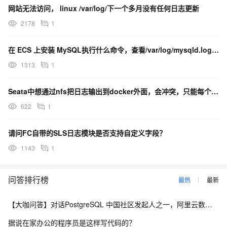
网站无法访问， linux /var/log/下一个多月没有任何日志更新
2178
1
在 ECS 上安装 MySQL执行什么命令，查看/var/log/mysqld.log 文件，获取
1313
1
Seata中想通过nfs把日志输出到docker外面，会冲突，只能每个实例的日志文件不同名称对吗？
622
1
请问FC自带的SLS日志模块是否支持自定义字段？
1143
1
问答排行榜
最热
最新
【大咖问答】对话PostgreSQL 中国社区发起人之一，阿里云数据库高级专家 德哥
据说在家办公的程序员是这样写代码的？