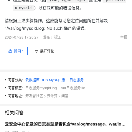
/var/log/messages
journalctl
）以获取可能的错误信息。
-u mysqld
请根据上述步骤操作，这应能帮助您定位问题所在并解决
"/var/log/mysqld.log: No such file" 的错误。
2024-07-28 17:26:27
发布于浙江
举报
赞同
1
展开评论
问答分类：
云数据库 RDS MySQL 版
日志服务
问答标签：
日志服务mysqld.log
var日志服务file
问答地址：
开发者社区
>
云计算
>
问答
相关问答
云安全中心记录的日志类型是否包含/var/log/message、/var/log/secur...