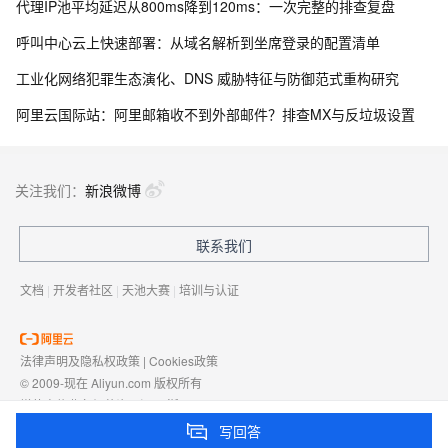
代理IP池平均延迟从800ms降到120ms：一次完整的排查复盘
呼叫中心云上快速部署：从域名解析到坐席登录的配置清单
工业化网络犯罪生态演化、DNS 威胁特征与防御范式重构研究
阿里云国际站：阿里邮箱收不到外部邮件？排查MX与反垃圾设置
关注我们：
新浪微博
联系我们
文档
|
开发者社区
|
天池大赛
|
培训与认证
法律声明及隐私权政策
|
Cookies政策
© 2009-现在 Aliyun.com 版权所有
增值电信业务经营许可证：
浙B2-20080101
域名注册服务机构许可：
浙D3-20210002
写回答