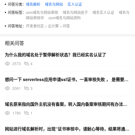
问答分类：
域名解析
域名与网站
实人认证
问答标签：
com域名与网站审核
域名与网站处于
域名实人认证
域名与
网站审核中
com域名与网站资料
问答地址：
开发者社区
>
云计算
>
问答
相关问答
为什么我的域名处于暂停解析状态？我已经实名认证了
2573
4
想问一下 serverless应用申请ssl证书，一直审核失败 ， 是需要自己购买域名绑定吗？ 如果
2061
3
域名原来指向国外主机没有备案，转入国内备案审核期间有办法避免不停机吗？
1790
1
网站进行域名解析时，出现“证书审核中，请耐心等待，结果将通过短信进行通知。”然后就迟迟没有结果了。