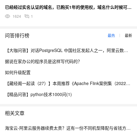
已经经过实名认证的域名，已购买1年的使用权，域名什么时候可以正常使用？
1624
1
问答排行榜
最热
最新
【大咖问答】对话PostgreSQL 中国社区发起人之一，阿里云数据库高级专家 德哥
据说在家办公的程序员是这样写代码的？
如何升级配置
【藏经阁一起读（27）】本周推荐《Apache Flink案例集（2022版）》，你有哪些心得？
【精品问答】python技术1000问(1)
相关文章
海宝云-阿里云服务器续费太贵？这有一份不同机型降配与省钱方案的“榨干”测评！