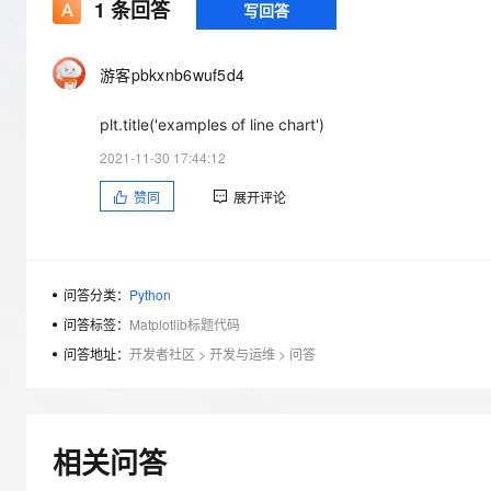
存储
天池大赛
1
条回答
写回答
Qwen3.7-Plus
云解析DNS
解决方案免费试用 新老
电子合同
最高领取价值200元试用
能看、能想、能动手的多模
安全
网络与CDN
AI 算法大赛
畅捷通
游客pbkxnb6wuf5d4
大数据开发治理平台 Data
AI 产品 免费试用
网络
安全
云开发大赛
Qwen3-VL-Plus
Tableau 订阅
1亿+ 大模型 tokens 和 
plt.title('examples of line chart')
可观测
入门学习赛
中间件
AI空中课堂在线直播课
云防火墙
140+云产品 免费试用
2021-11-30 17:44:12
上云与迁云
云原生的云上边界网络安全
产品新客免费试用，最长1
数据库
赞同
展开评论
生态解决方案
大模型服务
企业出海
大模型ACA认证体验
大数据计算
助力企业全员 AI 认知与能
行业生态解决方案
千问AI平台-Token Plan
政企业务
媒体服务
开发者生态解决方案
问答分类：
Python
企业服务与云通信
问答标签：
Matplotlib标题代码
千问AI平台-模型体验
AI 开发和 AI 应用解决
在线体验全尺寸、多种模态
问答地址：
开发者社区
>
开发与运维
>
问答
域名与网站
Happy 系列大模型
终端用户计算
Serverless
相关问答
开发工具