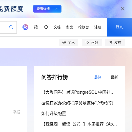
文档
备案
控制台
注册
登录
个人
积分
发布
验
作计划
器
AI 活动
专业服务
服务伙伴合作计划
开发者社区
加入我们
产品动态
服务平台百炼
阿里云 OPC 创新助力计划
一站式生成采购清单，支持单品或批量购买
io：打造专属 AI 语音助手
S产品伙伴计划（繁花）
峰会
CS
造的大模型服务与应用开发平台
一句话生成原生可编辑精美 PPT 文稿
AI 生产力先锋
Al MaaS 服务伙伴赋能合作
域名
博文
Careers
至高可申请百万元
Qwen3.8-Max 模型上线
开启高性价比 AI 编程新体验
弹性可伸缩的云计算服务
Qwen-Audio-3.0-Realtime 端到端实时语音角色扮演
输入一句话想法, 轻松生成专业的 PPT
先锋实践拓展 AI 生产力的边界
Token 补贴，五大权
计划
海大会
伙伴信用分合作计划
商标
问答
社会招聘
问答排行榜
最热
最新
益加速 OPC 成功
eek-V4-Pro
SS
一键部署幻兽帕鲁游戏服务器
飞天发布时刻
HOT
Open Search 向量检索版支
划
备案
电子书
校园招聘
pSeek-V4-Pro
视频创作，一键激活电商全链路生产力
稳定、安全、高性价比、高性能的云存储服务
一键购买专属联机服务器，轻松开启游戏
所见，即是所愿
持视频检索 Pipeline 功能
更多支持
【大咖问答】对话PostgreSQL 中国社区发起人之一，阿里云数据库高级专家 德哥
划
公司注册
镜像站
视频生成
语音识别与合成
专属 QwenPaw
漫剧工坊：一站式动画创作平台
AI 实训营
HOT
应用身份服务 (IDaaS)
据说在家办公的程序员是这样写代码的？
合作伙伴培训与认证
划
上云迁移
站生成，高效打造优质广告素材
全接入的云上超级电脑
从聊天伙伴进化为能主动干活的本地数字员工
快速生产连贯的高质量长漫剧
从基础到进阶，Agent 创客手把手教你
OpenClaw 管理能力上线
lScope
我要反馈
e-1.1-T2V
Qwen3-TTS-Flash
举报
如何升级配置
查询合作伙伴
n Alibaba Cloud ISV 合作
代维服务
建企业门户网站
10 分钟搭建微信、支付宝小程序
MaxCompute MaxFrame 提
畅细腻的高质量视频
离线语音合成大模型，多语言方言自适应，低延迟高稳定
创新加速
ope
登录合作伙伴管理后台
【藏经阁一起读（27）】本周推荐《Apache Flink案例集（2022版）》，你有哪些心得？
我要建议
站，无忧落地极速上线
以可视化方式快速构建移动和 PC 门户网站
国内短信简单易用，安全可靠，秒级触达，全球覆盖200+国家和地区。
高效部署网站，快速应用到小程序
供自动弹性内存功能