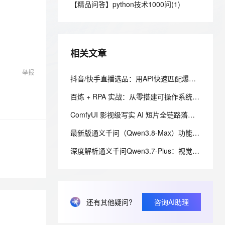
安全
【精品问答】python技术1000问(1)
我要投诉
e-1.1-I2V
Cosyvoice-V3-Flash
PolarDB
上云场景组合购
Milvus 弹性伸缩功能新增节
伴
漫剧创作，剧本、分镜、视频高效生成
100%兼容MySQL、PostgreSQL，兼容Oracle，支持集中和分布式
覆盖90%+业务场景，专享组合折扣价
点支持范围
畅自然，细节丰富
高表现力语音合成大模型，语音克隆听感自然
VPN
ernetes 版 ACK
云聚AI 严选权益
AI 原生数据库服务发布
SSL 证书
2V
Fun-ASR
，一键激活高效办公新体验
理容器应用的 K8s 服务
精选AI产品，从模型到应用全链提效
Agent 数据网关
相关文章
文戏情感细腻自然，动作戏激烈拳拳到肉，实现更强表演能力
支持中英文自由切换，具备更强的噪声鲁棒性
堡垒机
AI 用量加速计划
云原生数据库 PolarDB
举报
防火墙
抖音/快手直播选品：用API快速匹配爆款与低价货源
、识别商机，让客服更高效、服务更出色。
新老同享，达量后返
Agentic Database 发布
主机安全
应用
百炼 + RPA 实战：从零搭建可操作系统界面的 AI 智能体——内网离线部署与 EXE 打包分发完整方案
ComfyUI 影视级写实 AI 短片全链路落地教程｜本地 AI 电影分镜渲染、时序稳定与人像一致性解决方案
千问办公
NEW
AI 应用及服务市场
的智能体编程平台
一站式AI生产力平台
最新版通义千问（Qwen3.8-Max）功能介绍
AI 应用
伶鹊
深度解析通义千问Qwen3.7-Plus：视觉+代码+Agent三位一体，全链路执行引擎
企业级人与Agent协作平台，接入和调度多个数字员工
智能客服平台，对话机器人、对话分析、智能外呼
大模型
大模型服务平台百炼 - 全妙
自然语言处理
应用创作平台
多模态内容创作工具，已接入 DeepSeek
数据标注
还有其他疑问?
咨询AI助理
机器学习