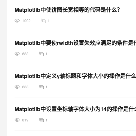
大模型解决方案
Matplotlib中使饼图长宽相等的代码是什么？
迁移与运维管理
快速部署 Dify，高效搭建 
1002
1
专有云
10 分钟在聊天系统中增加
Matplotlib中要使rwidth设置失效应满足的条件
683
1
Matplotlib中定义y轴标题和字体大小的操作是什
688
1
Matplotlib中设置坐标轴字体大小为14的操作是
819
1