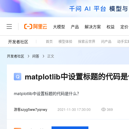
大模型
产品
解决方案
权益
定价
开发者社区
首页
模型体验
探索云世界
问产品
动手实
大模型
产品
解决方案
权益
定价
云市场
伙伴
服务
了解阿里云
精选产品
精选解决方案
普惠上云
产品定价
精选商城
成为销售伙伴
售前咨询
为什么选择阿里云
千问AI平台
开发者社区
问答
正文
了解云产品的定价详情
大模型服务平台百炼
千问办公，解锁你的工作
普惠上云 官方力荐
分销伙伴
在线服务
网站建设
什么是云计算
大
大模型服务与应用平台
企业级Agent产品，直接
云服务器38元/年起，超
咨询伙伴
多端小程序
技术领先
matplotlib中设置标题的代码
云上成本管理
售后服务
轻量应用服务器
Agency Agents：拥
官方推荐返现计划
大模型
精选产品
精选解决方案
Salesforce 国际版订阅
稳定可靠
管理和优化成本
推荐新用户得奖励，单订单
销售伙伴合作计划
自助服务
友盟天域
安全合规
人工智能与机器学习
AI
matplotlib中设置标题的代码是什么？
文本生成
云数据库 RDS
HappyHorse 打造一
云工开物
无影生态合作计划
在线服务
观测云
分析师报告
高校专属算力普惠，学生认
计算
互联网应用开发
Qwen3.8-Max
游客szyg5ww7yqnwy
2021-11-30 17:30:00
369
HOT
Salesforce On Alibaba C
工单服务
Tuya 物联网平台阿里云
研究报告与白皮书
人工智能平台 PAI
快速拥有专属 OpenClaw
大模
Consulting Partner 合
大数据
容器
智能体时代全能旗舰模型
免费试用
短信专区
一站式AI开发、训练和推
蓝凌 OA
AI 大模型销售与服务生
现代化应用