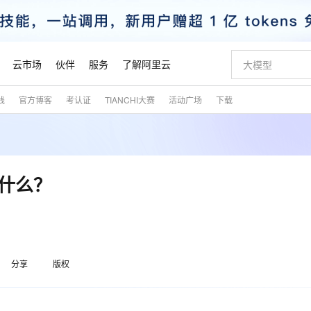
云市场
伙伴
服务
了解阿里云
践
官方博客
考认证
TIANCHI大赛
活动广场
下载
AI 特惠
数据与 API
成为产品伙伴
企业增值服务
最佳实践
价格计算器
AI 场景体
基础软件
产品伙伴合
阿里云认证
市场活动
配置报价
大模型
自助选配和估算价格
新方式
睿译宝，AI翻译排版一步到位
智启 AI 普惠权益
产品生态集成认证中心
企业支持计划
云上春晚
域名与网站
千问官方 MaaS 平台，为开发者和 Agent 而生，新用户赠送 1 亿 + tokens 额度
Qwen Aud
AI Coding
阿里云Maa
2026 阿里云
云服务器 E
为企业打
数据集
Windows
大模型认证
模型
NEW
NEW
交付可用成果
值低价云产品抢先购
上传文档即自动完成翻译和格式还原
至高享 1亿+免费 tokens，加速 Al 应用落地
提供智能易用的域名与建站服务
智能编程，一键
安全可靠、
产品生态伙伴
专家技术服务
云上奥运之旅
弹性计算合作
阿里云中企出
手机三要素
宝塔 Linux
全部认证
是什么？
价格优势
有专属领域专家
GLM-5.2：长任务时代开源旗舰模型
阿里云 OPC 创新助力计划
千问大模型
即刻拥有 DeepS
AI 电商营销
对象存储 O
大模型
产品生态伙伴工作台
企业增值服务台
云栖战略参考
云存储合作计
云栖大会
身份实名认证
CentOS
训练营
推动算力普惠，释放技术红利
最高返9万
多领域专家智能体,一键组建 AI 虚拟交付团队
快速构建应用程序和网站，即刻迈出上云第一步
至高百万元 Token 补贴，加速一人公司成长
多元化、高性能、安全可靠的大模型服务
真正可用的 1M 上下文,一次完成代码全链路开发
轻松解锁专属 Dee
从图文生成到
云上的中国
数据库合作计
活动全景
短信
Docker
图片和
站式影视创作平台
Hermes Agent，打造自进化智能体
Token Plan 模型订阅计划
数字证书管理服务（原SSL证书）
5 分钟轻松部署
AI 广告创作
无影云电脑
企业成长
NEW
信息公告
看见新力量
云网络合作计
OCR 文字识别
JAVA
证享300元代金券
可视化编排打通从文字构思到成片全链路闭环
全托管，含MySQL、PostgreSQL、SQL Server、MariaDB多引擎
自主进化，持久记忆，越用越聪明
Qwen3.8-Max 首发尝鲜，限时加量 10 倍，夜间低至2折
实现全站HTTPS，呈现可信的WEB访问
图文、视频一
随时随地安
魔搭 Mode
Kimi-K3
HappyHors
分享
版权
NEW
loud
服务实践
官网公告
金融模力时刻
Salesforce O
版
发票查验
全能环境
Claude Code + GStack 打造工程团队
千问办公，限时限量积分加倍
Qoder
低代码高效构
AI 建站
短信服务
型
NEW
作计划
Kimi 最新旗舰模型，长程编程与推理利器
让文字生成流
计划
创新中心
魔搭 ModelSc
健康状态
理服务
让AI从“聊天伙伴”进化为能干活的“数字员工”
安装技能 GStack，拥有专属 AI 工程团队
你的AI工作搭子，覆盖日常办公高频场景
面向真实软件的智能体编程平台
0 代码专业建
客户案例
天气预报查询
操作系统
态合作计划