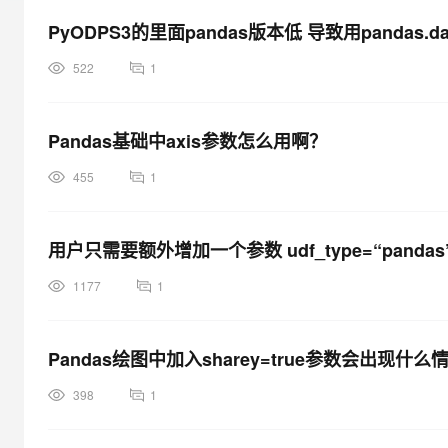
大模型解决方案
PyODPS3的里面pandas版本低 导致用pandas.da
迁移与运维管理
快速部署 Dify，高效搭建 
522
1
专有云
10 分钟在聊天系统中增加
Pandas基础中axis参数怎么用啊？
455
1
用户只需要额外增加一个参数 udf_type=“panda
1177
1
Pandas绘图中加入sharey=true参数会出现什么
398
1