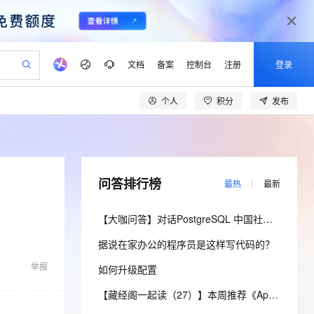
文档
备案
控制台
注册
登录
个人
积分
发布
验
作计划
器
AI 活动
专业服务
服务伙伴合作计划
开发者社区
加入我们
产品动态
服务平台百炼
阿里云 OPC 创新助力计划
一站式生成采购清单，支持单品或批量购买
io：打造专属 AI 语音助手
S产品伙伴计划（繁花）
峰会
CS
造的大模型服务与应用开发平台
一句话生成原生可编辑精美 PPT 文稿
AI 生产力先锋
Al MaaS 服务伙伴赋能合作
域名
博文
Careers
至高可申请百万元
Qwen3.8-Max 模型上线
开启高性价比 AI 编程新体验
弹性可伸缩的云计算服务
Qwen-Audio-3.0-Realtime 端到端实时语音角色扮演
输入一句话想法, 轻松生成专业的 PPT
先锋实践拓展 AI 生产力的边界
Token 补贴，五大权
计划
海大会
伙伴信用分合作计划
商标
问答
社会招聘
问答排行榜
最热
最新
益加速 OPC 成功
eek-V4-Pro
SS
一键部署幻兽帕鲁游戏服务器
飞天发布时刻
HOT
Open Search 向量检索版支
划
备案
电子书
校园招聘
pSeek-V4-Pro
视频创作，一键激活电商全链路生产力
稳定、安全、高性价比、高性能的云存储服务
一键购买专属联机服务器，轻松开启游戏
所见，即是所愿
持视频检索 Pipeline 功能
更多支持
【大咖问答】对话PostgreSQL 中国社区发起人之一，阿里云数据库高级专家 德哥
划
公司注册
镜像站
视频生成
语音识别与合成
专属 QwenPaw
漫剧工坊：一站式动画创作平台
AI 实训营
HOT
应用身份服务 (IDaaS)
据说在家办公的程序员是这样写代码的？
合作伙伴培训与认证
划
上云迁移
站生成，高效打造优质广告素材
全接入的云上超级电脑
从聊天伙伴进化为能主动干活的本地数字员工
快速生产连贯的高质量长漫剧
从基础到进阶，Agent 创客手把手教你
OpenClaw 管理能力上线
lScope
我要反馈
e-1.1-T2V
Qwen3-TTS-Flash
举报
如何升级配置
查询合作伙伴
n Alibaba Cloud ISV 合作
代维服务
建企业门户网站
10 分钟搭建微信、支付宝小程序
MaxCompute MaxFrame 提
畅细腻的高质量视频
离线语音合成大模型，多语言方言自适应，低延迟高稳定
创新加速
ope
登录合作伙伴管理后台
【藏经阁一起读（27）】本周推荐《Apache Flink案例集（2022版）》，你有哪些心得？
我要建议
站，无忧落地极速上线
以可视化方式快速构建移动和 PC 门户网站
国内短信简单易用，安全可靠，秒级触达，全球覆盖200+国家和地区。
高效部署网站，快速应用到小程序
供自动弹性内存功能