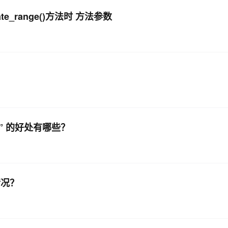
te_range()方法时 方法参数
AI 应用
10分钟微调：让0.6B模型媲美235B模
多模态数据信
型
依托云原生高可用架构,实现Dify私有化部署
用1%尺寸在特定领域达到大模型90%以上效果
一个 AI 助手
超强辅助，Bol
即刻拥有 DeepSeek-R1 满血版
在企业官网、通讯软件中为客户提供 AI 客服
多种方案随心选，轻松解锁专属 DeepSeek
s” 的好处有哪些？
情况？