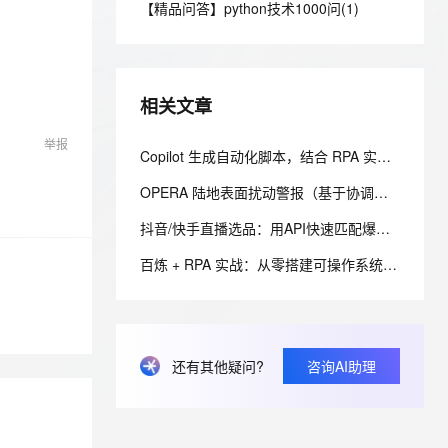
安全
【精品问答】python技术1000问(1)
我要投诉
e-1.1-I2V
Cosyvoice-V3-Flash
PolarDB
上云场景组合购
Milvus 弹性伸缩功能新增节
伴
漫剧创作，剧本、分镜、视频高效生成
100%兼容MySQL、PostgreSQL，兼容Oracle，支持集中和分布式
覆盖90%+业务场景，专享组合折扣价
点支持范围
畅自然，细节丰富
高表现力语音合成大模型，语音克隆听感自然
VPN
ernetes 版 ACK
云聚AI 严选权益
AI 原生数据库服务发布
SSL 证书
2V
Fun-ASR
，一键激活高效办公新体验
理容器应用的 K8s 服务
精选AI产品，从模型到应用全链提效
Agent 数据网关
相关文章
文戏情感细腻自然，动作戏激烈拳拳到肉，实现更强表演能力
支持中英文自由切换，具备更强的噪声鲁棒性
堡垒机
AI 用量加速计划
云原生数据库 PolarDB
举报
防火墙
Copilot 生成自动化脚本，结合 RPA 实现跨系统业务流转：EXE 打包与内网离线部署实践
、识别商机，让客服更高效、服务更出色。
新老同享，达量后返
Agentic Database 发布
主机安全
应用
OPERA 陆地表面扰动警报（基于协调的 Landsat Sentinel-2 临时产品，版本 0）
抖音/快手直播选品：用API快速匹配爆款与低价货源
千问办公
NEW
AI 应用及服务市场
的智能体编程平台
一站式AI生产力平台
百炼 + RPA 实战：从零搭建可操作系统界面的 AI 智能体——内网离线部署与 EXE 打包分发完整方案
AI 应用
伶鹊
企业级人与Agent协作平台，接入和调度多个数字员工
智能客服平台，对话机器人、对话分析、智能外呼
大模型
大模型服务平台百炼 - 全妙
自然语言处理
还有其他疑问?
咨询AI助理
应用创作平台
多模态内容创作工具，已接入 DeepSeek
数据标注
机器学习