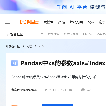
大模型
产品
解决方案
权益
定价
开发者社区
首页
模型体验
探索云世界
问产品
动手实
大模型
产品
解决方案
权益
定价
云市场
伙伴
服务
了解阿里云
精选产品
精选解决方案
普惠上云
产品定价
精选商城
成为销售伙伴
售前咨询
为什么选择阿里云
千问AI平台
开发者社区
问答
正文
了解云产品的定价详情
大模型服务平台百炼
千问办公，解锁你的工作
普惠上云 官方力荐
分销伙伴
在线服务
网站建设
什么是云计算
大
大模型服务与应用平台
企业级Agent产品，直接
云服务器38元/年起，超
咨询伙伴
多端小程序
技术领先
Pandas中xs的参数axis='in
云上成本管理
售后服务
轻量应用服务器
Agency Agents：拥
官方推荐返现计划
大模型
精选产品
精选解决方案
Salesforce 国际版订阅
稳定可靠
管理和优化成本
推荐新用户得奖励，单订单
销售伙伴合作计划
自助服务
友盟天域
安全合规
人工智能与机器学习
AI
Pandas中xs的参数axis='index'和axis=0等价为什么方向？
文本生成
云数据库 RDS
HappyHorse 打造一
云工开物
无影生态合作计划
在线服务
观测云
分析师报告
高校专属算力普惠，学生认
计算
互联网应用开发
Qwen3.8-Max
游客fq2cv4o24bhvc
2021-11-30 17:09:04
342
HOT
Salesforce On Alibaba C
工单服务
Tuya 物联网平台阿里云
研究报告与白皮书
人工智能平台 PAI
快速拥有专属 OpenClaw
大模
Consulting Partner 合
大数据
容器
智能体时代全能旗舰模型
免费试用
短信专区
一站式AI开发、训练和推
蓝凌 OA
AI 大模型销售与服务生
现代化应用