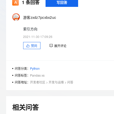
存储
天池大赛
1
条回答
写回答
Qwen3.7-Plus
云解析DNS
解决方案免费试用 新老
电子合同
最高领取价值200元试用
能看、能想、能动手的多模
安全
网络与CDN
AI 算法大赛
畅捷通
游客zxdz7pcxbx2uc
大数据开发治理平台 Data
AI 产品 免费试用
网络
安全
云开发大赛
Qwen3-VL-Plus
Tableau 订阅
1亿+ 大模型 tokens 和 
索引方向
可观测
入门学习赛
中间件
AI空中课堂在线直播课
云防火墙
140+云产品 免费试用
2021-11-30 17:09:26
上云与迁云
云原生的云上边界网络安全
产品新客免费试用，最长1
数据库
赞同
展开评论
生态解决方案
大模型服务
企业出海
大模型ACA认证体验
大数据计算
助力企业全员 AI 认知与能
行业生态解决方案
千问AI平台-Token Plan
政企业务
媒体服务
开发者生态解决方案
问答分类：
Python
企业服务与云通信
问答标签：
Pandas xs
千问AI平台-模型体验
AI 开发和 AI 应用解决
在线体验全尺寸、多种模态
问答地址：
开发者社区
>
开发与运维
>
问答
域名与网站
Happy 系列大模型
终端用户计算
Serverless
相关问答
开发工具