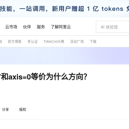
云市场
伙伴
服务
了解阿里云
践
官方博客
考认证
TIANCHI大赛
活动广场
下载
AI 特惠
数据与 API
成为产品伙伴
企业增值服务
最佳实践
价格计算器
AI 场景体
基础软件
产品伙伴合
阿里云认证
市场活动
配置报价
大模型
自助选配和估算价格
新方式
睿译宝，AI翻译排版一步到位
智启 AI 普惠权益
产品生态集成认证中心
企业支持计划
云上春晚
域名与网站
千问官方 MaaS 平台，为开发者和 Agent 而生，新用户赠送 1 亿 + tokens 额度
Qwen Aud
AI Coding
阿里云Maa
2026 阿里云
云服务器 E
为企业打
数据集
Windows
大模型认证
模型
NEW
NEW
交付可用成果
值低价云产品抢先购
上传文档即自动完成翻译和格式还原
至高享 1亿+免费 tokens，加速 Al 应用落地
提供智能易用的域名与建站服务
智能编程，一键
安全可靠、
产品生态伙伴
专家技术服务
云上奥运之旅
弹性计算合作
阿里云中企出
手机三要素
宝塔 Linux
全部认证
dex'和axis=0等价为什么方向？
价格优势
有专属领域专家
GLM-5.2：长任务时代开源旗舰模型
阿里云 OPC 创新助力计划
千问大模型
即刻拥有 DeepS
AI 电商营销
对象存储 O
大模型
产品生态伙伴工作台
企业增值服务台
云栖战略参考
云存储合作计
云栖大会
身份实名认证
CentOS
训练营
推动算力普惠，释放技术红利
最高返9万
多领域专家智能体,一键组建 AI 虚拟交付团队
快速构建应用程序和网站，即刻迈出上云第一步
至高百万元 Token 补贴，加速一人公司成长
多元化、高性能、安全可靠的大模型服务
真正可用的 1M 上下文,一次完成代码全链路开发
轻松解锁专属 Dee
从图文生成到
云上的中国
数据库合作计
活动全景
短信
Docker
图片和
站式影视创作平台
Hermes Agent，打造自进化智能体
Token Plan 模型订阅计划
数字证书管理服务（原SSL证书）
5 分钟轻松部署
AI 广告创作
无影云电脑
企业成长
NEW
信息公告
看见新力量
云网络合作计
OCR 文字识别
JAVA
证享300元代金券
可视化编排打通从文字构思到成片全链路闭环
全托管，含MySQL、PostgreSQL、SQL Server、MariaDB多引擎
自主进化，持久记忆，越用越聪明
Qwen3.8-Max 首发尝鲜，限时加量 10 倍，夜间低至2折
实现全站HTTPS，呈现可信的WEB访问
图文、视频一
随时随地安
魔搭 Mode
Kimi-K3
HappyHors
分享
版权
NEW
loud
服务实践
官网公告
金融模力时刻
Salesforce O
版
发票查验
全能环境
Claude Code + GStack 打造工程团队
千问办公，限时限量积分加倍
Qoder
低代码高效构
AI 建站
短信服务
型
NEW
作计划
Kimi 最新旗舰模型，长程编程与推理利器
让文字生成流
计划
创新中心
魔搭 ModelSc
健康状态
理服务
让AI从“聊天伙伴”进化为能干活的“数字员工”
安装技能 GStack，拥有专属 AI 工程团队
你的AI工作搭子，覆盖日常办公高频场景
面向真实软件的智能体编程平台
0 代码专业建
客户案例
天气预报查询
操作系统
态合作计划