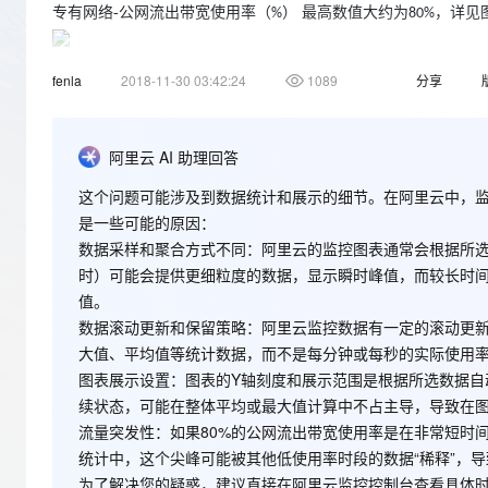
存储
天池大赛
Qwen3.7-Plus
专有网络
-
公网流出带宽使用率（
） 最高数值大约为
云解析DNS
解决方案免费试用 新老
，详见
%
80%
电子合同
最高领取价值200元试用
能看、能想、能动手的多模
安全
网络与CDN
AI 算法大赛
畅捷通
fenla
2018-11-30 03:42:24
1089
分享
大数据开发治理平台 Data
AI 产品 免费试用
网络
安全
云开发大赛
Qwen3-VL-Plus
Tableau 订阅
问题：图
1
的时间段包含了图
的时间段，为何图
里没有出现超过
2
1
1亿+ 大模型 tokens 和 
可观测
入门学习赛
中间件
AI空中课堂在线直播课
云防火墙
140+云产品 免费试用
阿里云 AI 助理回答
上云与迁云
云原生的云上边界网络安全
产品新客免费试用，最长1
数据库
这个问题可能涉及到数据统计和展示的细节。在阿里云中，
生态解决方案
大模型服务
企业出海
大模型ACA认证体验
是一些可能的原因：
大数据计算
助力企业全员 AI 认知与能
行业生态解决方案
数据采样和聚合方式不同
：阿里云的监控图表通常会根据所
千问AI平台-Token Plan
政企业务
媒体服务
时）可能会提供更细粒度的数据，显示瞬时峰值，而较长时间
开发者生态解决方案
值。
企业服务与云通信
千问AI平台-模型体验
AI 开发和 AI 应用解决
数据滚动更新和保留策略
：阿里云监控数据有一定的滚动更
在线体验全尺寸、多种模态
大值、平均值等统计数据，而不是每分钟或每秒的实际使用
域名与网站
图表展示设置
：图表的Y轴刻度和展示范围是根据所选数据
Happy 系列大模型
终端用户计算
续状态，可能在整体平均或最大值计算中不占主导，导致在图
流量突发性
：如果80%的公网流出带宽使用率是在非常短时
Serverless
统计中，这个尖峰可能被其他低使用率时段的数据“稀释”，导
为了解决您的疑惑，建议直接在阿里云监控控制台查看具体时
开发工具