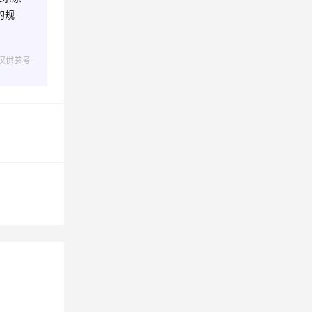
的规
息提取
与 AI 智能体进行实时音视频通话
从文本、图片、视频中提取结构化的属性信息
构建支持视频理解的 AI 音视频实时通话应用
仅供参考
t.diy 一步搞定创意建站
构建大模型应用的安全防护体系
通过自然语言交互简化开发流程,全栈开发支持
通过阿里云安全产品对 AI 应用进行安全防护