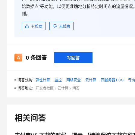
大模型解决方案
始数据点”等功能，以便更准确地分析特定时间点的流量情况
迁移与运维管理
则。
快速部署 Dify，高效搭建 
专有云
有帮助
无帮助
10 分钟在聊天系统中增加
0
条回答
写回答
问答分类：
弹性计算
监控
网络安全
云计算
云服务器 ECS
专有
问答地址：
开发者社区
>
云计算
>
问答
相关问答