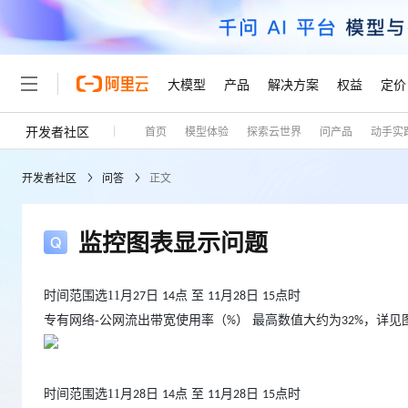
大模型
产品
解决方案
权益
定价
开发者社区
首页
模型体验
探索云世界
问产品
动手实
大模型
产品
解决方案
权益
定价
云市场
伙伴
服务
了解阿里云
精选产品
精选解决方案
普惠上云
产品定价
精选商城
成为销售伙伴
售前咨询
为什么选择阿里云
千问AI平台
开发者社区
问答
正文
了解云产品的定价详情
大模型服务平台百炼
睿译宝，AI翻译排版一
普惠上云 官方力荐
分销伙伴
在线服务
网站建设
什么是云计算
大
大模型服务与应用平台
上传文档即自动完成翻译和
云服务器38元/年起，超
咨询伙伴
多端小程序
技术领先
监控图表显示问题
云上成本管理
售后服务
轻量应用服务器
GLM-5.2：长任务时代
官方推荐返现计划
大模型
精选产品
精选解决方案
Salesforce 国际版订阅
稳定可靠
管理和优化成本
推荐新用户得奖励，单订单
销售伙伴合作计划
自助服务
友盟天域
安全合规
人工智能与机器学习
AI
时间范围选
11
月
日
点 至
月
日
点时
文本生成
27
14
11
28
15
云数据库 RDS
Hermes Agent，打造
云工开物
无影生态合作计划
在线服务
专有网络
-
公网流出带宽使用率（
） 最高数值大约为
，详见
%
32%
观测云
分析师报告
自主进化，持久记忆，越用
高校专属算力普惠，学生认
计算
互联网应用开发
Qwen3.8-Max
HOT
Salesforce On Alibaba C
工单服务
Tuya 物联网平台阿里云
研究报告与白皮书
人工智能平台 PAI
快速拥有专属 OpenClaw
大模
Consulting Partner 合
大数据
容器
智能体时代全能旗舰模型
免费试用
短信专区
一站式AI开发、训练和推
蓝凌 OA
时间范围选
11
月
日
点 至
月
日
点时
28
14
11
28
15
AI 大模型销售与服务生
现代化应用