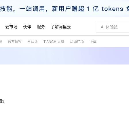
云市场
伙伴
服务
了解阿里云
践
官方博客
考认证
TIANCHI大赛
活动广场
下载
AI 特惠
数据与 API
成为产品伙伴
企业增值服务
最佳实践
价格计算器
AI 场景体
基础软件
产品伙伴合
阿里云认证
市场活动
配置报价
大模型
自助选配和估算价格
步到位
智启 AI 普惠权益
产品生态集成认证中心
企业支持计划
云上春晚
域名与网站
Qwen Audio：打造专属 AI 语音助手
千问官方 MaaS 平台，为开发者和 Agent 而生，新用户赠送 1 亿 + tokens 额度
一句话生成原生
AI Coding
阿里云Maa
2026 阿里云
云服务器 E
为企业打
数据集
Windows
大模型认证
模型
NEW
NEW
格式还原
值低价云产品抢先购
至高享 1亿+免费 tokens，加速 Al 应用落地
提供智能易用的域名与建站服务
Qwen-Audio-3.0-Realtime 端到端实时语音角色扮演
输入一句话想法,
智能编程，一键
安全可靠、
产品生态伙伴
专家技术服务
云上奥运之旅
弹性计算合作
阿里云中企出
手机三要素
宝塔 Linux
全部认证
价格优势
开源旗舰模型
即刻拥有 DeepSeek-V4-Pro
阿里云 OPC 创新助力计划
千问大模型
一键部署幻兽
AI 电商营销
对象存储 O
大模型
产品生态伙伴工作台
企业增值服务台
云栖战略参考
云存储合作计
云栖大会
身份实名认证
CentOS
训练营
推动算力普惠，释放技术红利
最高返9万
真正可用的 1M 上下文,一次完成代码全链路开发
快速构建应用程序和网站，即刻迈出上云第一步
轻松解锁专属 DeepSeek-V4-Pro
至高百万元 Token 补贴，加速一人公司成长
多元化、高性能、安全可靠的大模型服务
一键购买专属
从图文生成到
云上的中国
数据库合作计
活动全景
短信
Docker
图片和
自进化智能体
5 分钟轻松部署专属 QwenPaw
Token Plan 模型订阅计划
数字证书管理服务（原SSL证书）
高效搭建 AI
AI 广告创作
无影云电脑
企业成长
NEW
HOT
信息公告
图
1
看见新力量
云网络合作计
OCR 文字识别
JAVA
越聪明
证享300元代金券
全托管，含MySQL、PostgreSQL、SQL Server、MariaDB多引擎
Qwen3.8-Max 首发尝鲜，限时加量 10 倍，夜间低至2折
实现全站HTTPS，呈现可信的WEB访问
从聊天伙伴进化为能主动干活的本地数字员工
图文、视频一
随时随地安
魔搭 Mode
Kimi-K3
HappyHors
NEW
loud
服务实践
官网公告
金融模力时刻
Salesforce O
版
发票查验
全能环境
Claude Code + GStack 打造工程团队
千问办公，限时限量积分加倍
Qoder
低代码高效构
AI 建站
短信服务
型
NEW
作计划
Kimi 最新旗舰模型，长程编程与推理利器
让文字生成流
计划
创新中心
魔搭 ModelSc
健康状态
理服务
让AI从“聊天伙伴”进化为能干活的“数字员工”
安装技能 GStack，拥有专属 AI 工程团队
你的AI工作搭子，覆盖日常办公高频场景
面向真实软件的智能体编程平台
0 代码专业建
客户案例
天气预报查询
操作系统
态合作计划