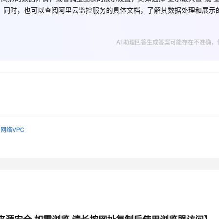
。同时，也可以查阅阿里云监控服务的具体文档，了解其数据处理和展示
AI 应用
10分钟微调：让0.6B模型媲美235B模
多模态数据信
型
依托云原生高可用架构,实现Dify私有化部署
AI 助理回答生成答案可能存在不准确，
用1%尺寸在特定领域达到大模型90%以上效果
一个 AI 助手
超强辅助，Bol
即刻拥有 DeepSeek-R1 满血版
在企业官网、通讯软件中为客户提供 AI 客服
多种方案随心选，轻松解锁专属 DeepSeek
网络VPC