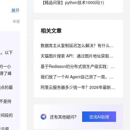
安全
【精品问答】python技术1000问(1)
我要投诉
e-1.1-I2V
Cosyvoice-V3-Flash
PolarDB
上云场景组合购
Milvus 弹性伸缩功能新增节
伴
展开
漫剧创作，剧本、分镜、视频高效生成
100%兼容MySQL、PostgreSQL，兼容Oracle，支持集中和分布式
覆盖90%+业务场景，专享组合折扣价
点支持范围
畅自然，细节丰富
高表现力语音合成大模型，语音克隆听感自然
VPN
举报
ernetes 版 ACK
云聚AI 严选权益
AI 原生数据库服务发布
SSL 证书
2V
Fun-ASR
，一键激活高效办公新体验
理容器应用的 K8s 服务
精选AI产品，从模型到应用全链提效
Agent 数据网关
相关文章
文戏情感细腻自然，动作戏激烈拳拳到肉，实现更强表演能力
支持中英文自由切换，具备更强的噪声鲁棒性
堡垒机
AI 用量加速计划
云原生数据库 PolarDB
防火墙
数据库主从复制延迟怎么解决？有什么好的方案（附毫秒级降延迟实战）
、识别商机，让客服更高效、服务更出色。
新老同享，达量后返
Agentic Database 发布
象。以下
主机安全
应用
天猫图片搜索 API：通过图片地址获取天猫相似商品
的一小
基于Redisson的分布式锁生产级实践：从原理到高并发库存扣减实战
千问办公
NEW
AI 应用及服务市场
滑了峰
的智能体编程平台
一站式AI生产力平台
我们放了一个AI Agent自己测了一周，它把测试环境搞崩后，自己写了复盘报告申请了运维权限
AI 应用
伶鹊
间点的最
阿里云服务器多少钱一年？2026年最新阿里云服务器价格表
企业级人与Agent协作平台，接入和调度多个数字员工
智能客服平台，对话机器人、对话分析、智能外呼
大模型
不是持
大模型服务平台百炼 - 全妙
自然语言处理
应用创作平台
多模态内容创作工具，已接入 DeepSeek
时间段的
数据标注
还有其他疑问?
咨询AI助理
机器学习
显示原