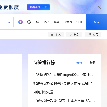
文档
备案
控制台
注册
登录
个人
积分
发布
验
作计划
器
AI 活动
专业服务
服务伙伴合作计划
开发者社区
加入我们
产品动态
服务平台百炼
阿里云 OPC 创新助力计划
一站式生成采购清单，支持单品或批量购买
可编辑精美 PPT 文稿
S产品伙伴计划（繁花）
峰会
CS
造的大模型服务与应用开发平台
Agency Agents：拥有专属领域专家
AI 生产力先锋
Al MaaS 服务伙伴赋能合作
域名
博文
Careers
至高可申请百万元
Qwen3.8-Max 模型上线
 轻松生成专业的 PPT
开启高性价比 AI 编程新体验
弹性可伸缩的云计算服务
先锋实践拓展 AI 生产力的边界
多领域专家智能体,一键组建 AI 虚拟交付团队
Token 补贴，五大权
计划
海大会
伙伴信用分合作计划
商标
问答
社会招聘
问答排行榜
最热
最新
益加速 OPC 成功
帕鲁游戏服务器
SS
HappyHorse 打造一站式影视创作平台
飞天发布时刻
HOT
Open Search 向量检索版支
划
备案
电子书
校园招聘
联机服务器，轻松开启游戏
视频创作，一键激活电商全链路生产力
稳定、安全、高性价比、高性能的云存储服务
所见，即是所愿
持视频检索 Pipeline 功能
可视化编排打通从文字构思到成片全链路闭环
更多支持
【大咖问答】对话PostgreSQL 中国社区发起人之一，阿里云数据库高级专家 德哥
划
公司注册
镜像站
视频生成
语音识别与合成
 智能体与工作流应用
漫剧工坊：一站式动画创作平台
AI 实训营
应用身份服务 (IDaaS)
据说在家办公的程序员是这样写代码的？
合作伙伴培训与认证
划
上云迁移
站生成，高效打造优质广告素材
全接入的云上超级电脑
通过阿里云百炼高效搭建AI应用,助力高效开发
快速生产连贯的高质量长漫剧
从基础到进阶，Agent 创客手把手教你
OpenClaw 管理能力上线
lScope
我要反馈
e-1.1-T2V
Qwen3-TTS-Flash
如何升级配置
查询合作伙伴
n Alibaba Cloud ISV 合作
代维服务
建企业门户网站
10 分钟搭建微信、支付宝小程序
MaxCompute MaxFrame 提
畅细腻的高质量视频
离线语音合成大模型，多语言方言自适应，低延迟高稳定
创新加速
ope
登录合作伙伴管理后台
【藏经阁一起读（27）】本周推荐《Apache Flink案例集（2022版）》，你有哪些心得？
我要建议
站，无忧落地极速上线
以可视化方式快速构建移动和 PC 门户网站
国内短信简单易用，安全可靠，秒级触达，全球覆盖200+国家和地区。
高效部署网站，快速应用到小程序
供自动弹性内存功能