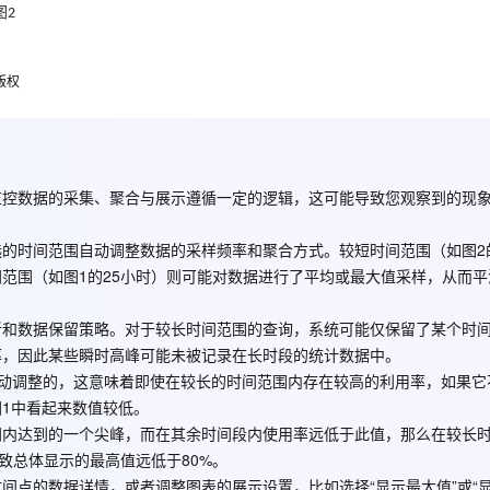
Deepseek-v4-pro
HappyHors
同享
图
万小智 AI 建站低至 15元/月
Qoder CN
AI 短剧/漫剧
云原生数据库 
2
快递物流查询
WordPress
成为服务伙
高校合作
点，立即开启云上创新
覆盖公网/内网、递归/权威、移动APP等全场景解析服务
送.CN域名，送备案服务码
基于千问大模型等，支持代码智能生成、研发智能问答
AI助力短剧
态智能体模型
旗舰 MoE 大模型，百万上下文与顶尖推理能力
图生视频，流
Ubuntu
服务生态伙伴
云工开物
企业应用
版权
Works
Night Plan 支持 Qwen 3.8-Max
云原生大数据计算服务 MaxCompute
AI 办公
容器服务 Kub
NEW
GLM-5.2
Wan2.7-T
Red Hat
的数值，并且最高值和
相差很远？
80%
80%
30+ 款产品免费体验
Data Agent 驱动的一站式 Data+AI 开发治理平台
夜间 5 折，Qwen/Meoo/TokenPlan 客户专享
面向分析的企业级SaaS模式云数据仓库
AI智能应用
提供一站式管
科研合作
视觉 Coding、空间感知、多模态思考等全面升级
1M上下文，专为长程任务能力而生
ERP
堂（旗舰版）
SUSE
智能客服
CRM
防护产品
2个月
自动承接线索
监控数据的采集、聚合与展示遵循一定的逻辑，这可能导致您观察到的现
建站小程序
OA 办公系统
AI 应用构建
大模型原生
力提升
财税管理
模板建站
选的时间范围自动调整数据的采样频率和聚合方式。较短时间范围（如图2
Qoder
大模型服务平台百炼-应用模版
HOT
NEW
范围（如图1的25小时）则可能对数据进行了平均或最大值采样，从而平
面向真实软件
个人版上线、团队版降价；千问3.8-Max首发发尝鲜
丰富多元化的应用模版和解决方案
400电话
定制建站
万有无界
大模型服务平台百炼-智能体
方案
广告营销
模板小程序
新和数据保留策略。对于较长时间范围的查询，系统可能仅保留了某个时
的模型效果
灵活可视化地构建企业级 Agent
率，因此某些瞬时高峰可能未被记录在长时段的统计数据中。
定制小程序
自动调整的，这意味着即使在较长的时间范围内存在较高的利用率，如果它
秒悟
人工智能平台 PAI
APP 开发
1中看起来数值较低。
云端极速 AI 
新一代 AI 视频生成模型，深度适配广告营销等场景
AI Native 的算法工程平台，一站式完成建模、训练、推理服务部署
间内达到的一个尖峰，而在其余时间段内使用率远低于此值，那么在较长
建站系统
致总体显示的最高值远低于80%。
间点的数据详情，或者调整图表的展示设置，比如选择“显示最大值”或“