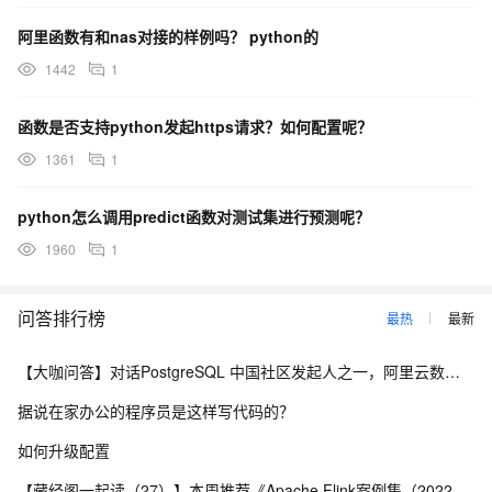
阿里函数有和nas对接的样例吗？ python的
1442
1
函数是否支持python发起https请求？如何配置呢？
1361
1
python怎么调用predict函数对测试集进行预测呢？
1960
1
问答排行榜
最热
最新
【大咖问答】对话PostgreSQL 中国社区发起人之一，阿里云数据库高级专家 德哥
据说在家办公的程序员是这样写代码的？
如何升级配置
【藏经阁一起读（27）】本周推荐《Apache Flink案例集（2022版）》，你有哪些心得？