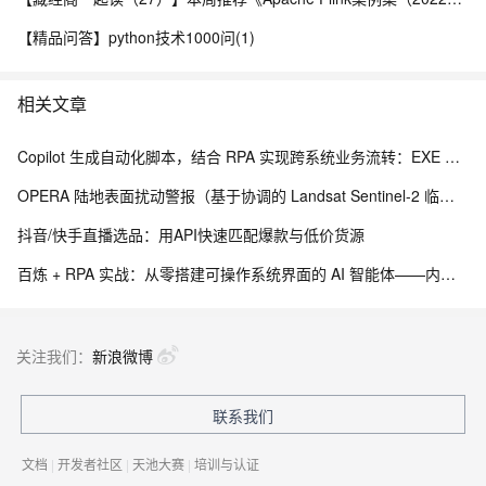
【精品问答】python技术1000问(1)
相关文章
Copilot 生成自动化脚本，结合 RPA 实现跨系统业务流转：EXE 打包与内网离线部署实践
OPERA 陆地表面扰动警报（基于协调的 Landsat Sentinel-2 临时产品，版本 0）
抖音/快手直播选品：用API快速匹配爆款与低价货源
百炼 + RPA 实战：从零搭建可操作系统界面的 AI 智能体——内网离线部署与 EXE 打包分发完整方案
关注我们：
新浪微博
联系我们
文档
|
开发者社区
|
天池大赛
|
培训与认证