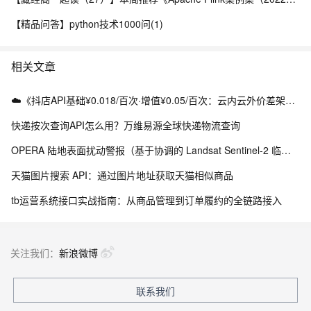
【精品问答】python技术1000问(1)
相关文章
☁️《抖店API基础¥0.018/百次·增值¥0.05/百次：云内云外价差架构实战》（附Python源码）
快递按次查询API怎么用？万维易源全球快递物流查询
OPERA 陆地表面扰动警报（基于协调的 Landsat Sentinel-2 临时产品，版本 0）
天猫图片搜索 API：通过图片地址获取天猫相似商品
tb运营系统接口实战指南：从商品管理到订单履约的全链路接入
关注我们：
新浪微博
联系我们