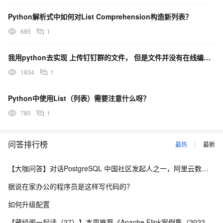
Python解析式中如何对List Comprehension构造新列表？
685
1
我用python去实现 上传钉钉群的文件， 但是文件并没有在线编辑的功能？
1834
1
Python中使用List（列表）需要注意什么呀？
780
1
问答排行榜
最热
最新
【大咖问答】对话PostgreSQL 中国社区发起人之一，阿里云数据库高级专家 德哥
据说在家办公的程序员是这样写代码的？
如何升级配置
【藏经阁一起读（27）】本周推荐《Apache Flink案例集（2022版）》，你有哪些心得？