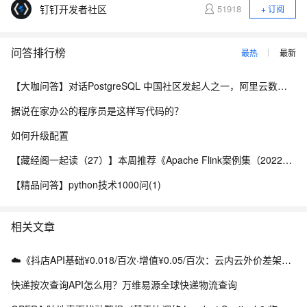
钉钉开发者社区
51918
+ 订阅
问答排行榜
最热
最新
【大咖问答】对话PostgreSQL 中国社区发起人之一，阿里云数据库高级专家 德哥
据说在家办公的程序员是这样写代码的？
如何升级配置
【藏经阁一起读（27）】本周推荐《Apache Flink案例集（2022版）》，你有哪些心得？
【精品问答】python技术1000问(1)
相关文章
☁️《抖店API基础¥0.018/百次·增值¥0.05/百次：云内云外价差架构实战》（附Python源码）
快递按次查询API怎么用？万维易源全球快递物流查询