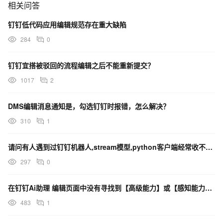
相关问答
钉钉低代码应用编辑规范存在重大缺陷
284
0
钉钉宜搭被驳回的流程编辑之后不能重新提交？
1017
2
DMS编辑消息通知是，勾选钉钉时报错，怎么解决？
310
1
请问有人遇到过钉钉机器人,stream模型,python客户端经常收不到消息的情况嘛？
297
0
在钉钉Ai助理 编辑页面中没有寻找到【高级能力】或【感知能力】部分进行相关设置？
483
1