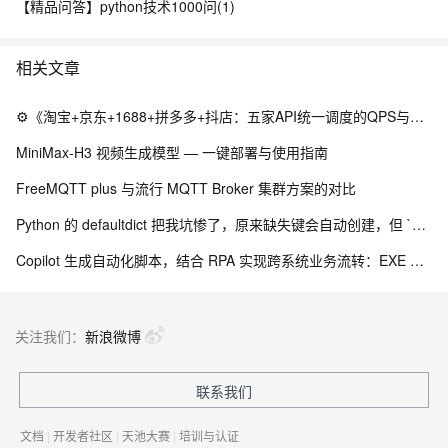
【精品问答】python技术1000问(1)
相关文章
⚙️《淘宝+京东+1688+拼多多+抖店：五家API统一调度的QPS与配额守卫》（附Python源码）
MiniMax-H3 视频生成模型 — 一键部署与使用指南
FreeMQTT plus 与流行 MQTT Broker 集群方案的对比
Python 的 defaultdict 把我坑惨了，原来缺失键会自动创建，但 `__missing__` 的副作用让我调试到崩溃
Copilot 生成自动化脚本，结合 RPA 实现跨系统业务流转：EXE 打包与内网离线部署实践
关注我们：
新浪微博
联系我们
文档
|
开发者社区
|
天池大赛
|
培训与认证