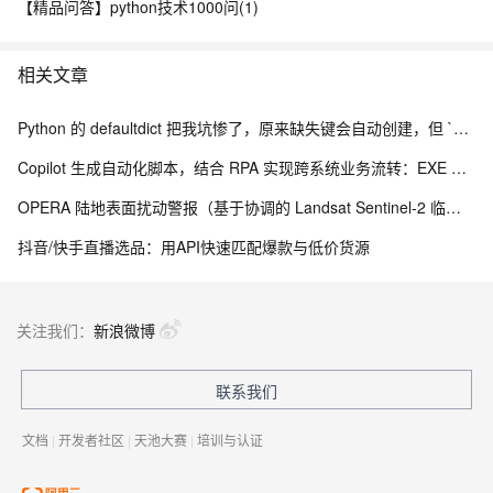
【精品问答】python技术1000问(1)
相关文章
Python 的 defaultdict 把我坑惨了，原来缺失键会自动创建，但 `__missing__` 的副作用让我调试到崩溃
Copilot 生成自动化脚本，结合 RPA 实现跨系统业务流转：EXE 打包与内网离线部署实践
OPERA 陆地表面扰动警报（基于协调的 Landsat Sentinel-2 临时产品，版本 0）
抖音/快手直播选品：用API快速匹配爆款与低价货源
关注我们：
新浪微博
联系我们
文档
|
开发者社区
|
天池大赛
|
培训与认证