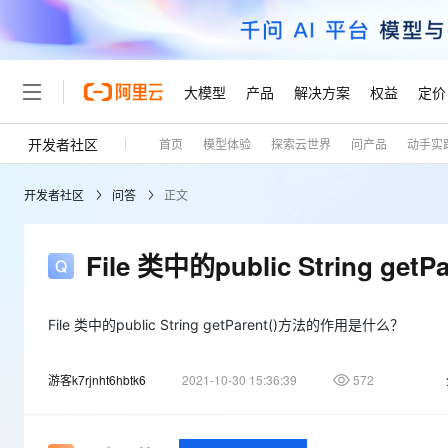
大模型
产品
解决方案
权益
定价
开发者社区
首页
模型体验
探索云世界
问产品
动手实
大模型
产品
解决方案
权益
定价
云市场
伙伴
服务
了解阿里云
精选产品
精选解决方案
普惠上云
产品定价
精选商城
成为销售伙伴
售前咨询
为什么选择阿里云
千问AI平台
开发者社区
问答
正文
了解云产品的定价详情
大模型服务平台百炼
千问办公，解锁你的工作
普惠上云 官方力荐
分销伙伴
在线服务
网站建设
什么是云计算
大
大模型服务与应用平台
企业级Agent产品，直接
云服务器38元/年起，超
咨询伙伴
多端小程序
技术领先
File 类中的public String 
云上成本管理
售后服务
轻量应用服务器
Agency Agents：拥
官方推荐返现计划
大模型
精选产品
精选解决方案
Salesforce 国际版订阅
稳定可靠
管理和优化成本
推荐新用户得奖励，单订单
销售伙伴合作计划
自助服务
友盟天域
安全合规
人工智能与机器学习
AI
File 类中的public String getParent()方法的作用是什么？
文本生成
云数据库 RDS
HappyHorse 打造一
云工开物
无影生态合作计划
在线服务
观测云
分析师报告
高校专属算力普惠，学生认
计算
互联网应用开发
Qwen3.8-Max
游客k7rjnht6hbtk6
2021-10-30 15:36:39
572
HOT
Salesforce On Alibaba C
工单服务
Tuya 物联网平台阿里云
研究报告与白皮书
人工智能平台 PAI
快速拥有专属 OpenClaw
大模
Consulting Partner 合
大数据
容器
智能体时代全能旗舰模型
免费试用
短信专区
一站式AI开发、训练和推
蓝凌 OA
AI 大模型销售与服务生
现代化应用