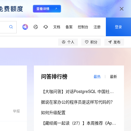
文档
备案
控制台
注册
登录
个人
积分
发布
验
作计划
器
AI 活动
专业服务
服务伙伴合作计划
开发者社区
加入我们
产品动态
服务平台百炼
阿里云 OPC 创新助力计划
一站式生成采购清单，支持单品或批量购买
io：打造专属 AI 语音助手
S产品伙伴计划（繁花）
峰会
CS
造的大模型服务与应用开发平台
一句话生成原生可编辑精美 PPT 文稿
AI 生产力先锋
Al MaaS 服务伙伴赋能合作
域名
博文
Careers
至高可申请百万元
Qwen3.8-Max 模型上线
开启高性价比 AI 编程新体验
弹性可伸缩的云计算服务
Qwen-Audio-3.0-Realtime 端到端实时语音角色扮演
输入一句话想法, 轻松生成专业的 PPT
先锋实践拓展 AI 生产力的边界
Token 补贴，五大权
计划
海大会
伙伴信用分合作计划
商标
问答
社会招聘
问答排行榜
最热
最新
益加速 OPC 成功
eek-V4-Pro
SS
一键部署幻兽帕鲁游戏服务器
飞天发布时刻
HOT
Open Search 向量检索版支
划
备案
电子书
校园招聘
pSeek-V4-Pro
视频创作，一键激活电商全链路生产力
稳定、安全、高性价比、高性能的云存储服务
一键购买专属联机服务器，轻松开启游戏
所见，即是所愿
持视频检索 Pipeline 功能
更多支持
【大咖问答】对话PostgreSQL 中国社区发起人之一，阿里云数据库高级专家 德哥
划
公司注册
镜像站
视频生成
语音识别与合成
专属 QwenPaw
漫剧工坊：一站式动画创作平台
AI 实训营
HOT
应用身份服务 (IDaaS)
据说在家办公的程序员是这样写代码的？
合作伙伴培训与认证
划
上云迁移
站生成，高效打造优质广告素材
全接入的云上超级电脑
从聊天伙伴进化为能主动干活的本地数字员工
快速生产连贯的高质量长漫剧
从基础到进阶，Agent 创客手把手教你
OpenClaw 管理能力上线
lScope
我要反馈
e-1.1-T2V
Qwen3-TTS-Flash
举报
如何升级配置
查询合作伙伴
n Alibaba Cloud ISV 合作
代维服务
建企业门户网站
10 分钟搭建微信、支付宝小程序
MaxCompute MaxFrame 提
畅细腻的高质量视频
离线语音合成大模型，多语言方言自适应，低延迟高稳定
创新加速
ope
登录合作伙伴管理后台
【藏经阁一起读（27）】本周推荐《Apache Flink案例集（2022版）》，你有哪些心得？
我要建议
站，无忧落地极速上线
以可视化方式快速构建移动和 PC 门户网站
国内短信简单易用，安全可靠，秒级触达，全球覆盖200+国家和地区。
高效部署网站，快速应用到小程序
供自动弹性内存功能