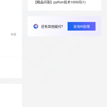
安全
【精品问答】python技术1000问(1)
我要投诉
e-1.1-I2V
Cosyvoice-V3-Flash
PolarDB
上云场景组合购
Milvus 弹性伸缩功能新增节
伴
漫剧创作，剧本、分镜、视频高效生成
100%兼容MySQL、PostgreSQL，兼容Oracle，支持集中和分布式
覆盖90%+业务场景，专享组合折扣价
点支持范围
畅自然，细节丰富
高表现力语音合成大模型，语音克隆听感自然
VPN
ernetes 版 ACK
云聚AI 严选权益
AI 原生数据库服务发布
SSL 证书
2V
Fun-ASR
，一键激活高效办公新体验
理容器应用的 K8s 服务
精选AI产品，从模型到应用全链提效
Agent 数据网关
还有其他疑问?
咨询AI助理
文戏情感细腻自然，动作戏激烈拳拳到肉，实现更强表演能力
支持中英文自由切换，具备更强的噪声鲁棒性
堡垒机
AI 用量加速计划
云原生数据库 PolarDB
举报
防火墙
、识别商机，让客服更高效、服务更出色。
新老同享，达量后返
Agentic Database 发布
主机安全
应用
千问办公
NEW
AI 应用及服务市场
的智能体编程平台
一站式AI生产力平台
AI 应用
伶鹊
企业级人与Agent协作平台，接入和调度多个数字员工
智能客服平台，对话机器人、对话分析、智能外呼
大模型
大模型服务平台百炼 - 全妙
自然语言处理
应用创作平台
多模态内容创作工具，已接入 DeepSeek
数据标注
机器学习