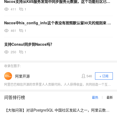
Nacos支持从K8S服务发现中同步服务元数据，这个功能社区已经实现了吗？
411
1
Nacos中his_config_info这个表没有按照默认留30天的规则来 一般是哪儿出问题了 ？
461
1
支持Consul同步到Nacos吗？
250
1
收录在圈子:
阿里开源
546
+ 订阅
阿里巴巴相信开源的世界里人人贡献代码，人人获得收益，共同创造一个互帮互利的社区，促进技术进步和发展。
问答排行榜
最热
最新
【大咖问答】对话PostgreSQL 中国社区发起人之一，阿里云数据库高级专家 德哥