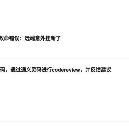
AI 应用
10分钟微调：让0.6B模型媲美235B模
多模态数据信
型
依托云原生高可用架构,实现Dify私有化部署
用1%尺寸在特定领域达到大模型90%以上效果
一个 AI 助手
超强辅助，Bol
错误3 致命错误：远端意外挂断了
即刻拥有 DeepSeek-R1 满血版
在企业官网、通讯软件中为客户提供 AI 客服
多种方案随心选，轻松解锁专属 DeepSeek
，通过通义灵码进行codereview，并反馈建议