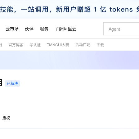
云市场
伙伴
服务
了解阿里云
践
官方博客
考认证
TIANCHI大赛
活动广场
下载
AI 特惠
数据与 API
成为产品伙伴
企业增值服务
最佳实践
价格计算器
AI 场景体
基础软件
产品伙伴合
阿里云认证
市场活动
配置报价
大模型
自助选配和估算价格
步到位
智启 AI 普惠权益
产品生态集成认证中心
企业支持计划
云上春晚
域名与网站
Qwen Audio：打造专属 AI 语音助手
千问官方 MaaS 平台，为开发者和 Agent 而生，新用户赠送 1 亿 + tokens 额度
一句话生成原生
AI Coding
阿里云Maa
2026 阿里云
云服务器 E
为企业打
数据集
Windows
大模型认证
模型
NEW
NEW
格式还原
值低价云产品抢先购
至高享 1亿+免费 tokens，加速 Al 应用落地
提供智能易用的域名与建站服务
Qwen-Audio-3.0-Realtime 端到端实时语音角色扮演
输入一句话想法,
智能编程，一键
安全可靠、
产品生态伙伴
专家技术服务
云上奥运之旅
弹性计算合作
阿里云中企出
手机三要素
宝塔 Linux
全部认证
用
价格优势
已解决
开源旗舰模型
即刻拥有 DeepSeek-V4-Pro
阿里云 OPC 创新助力计划
千问大模型
一键部署幻兽
AI 电商营销
对象存储 O
大模型
产品生态伙伴工作台
企业增值服务台
云栖战略参考
云存储合作计
云栖大会
身份实名认证
CentOS
训练营
推动算力普惠，释放技术红利
最高返9万
真正可用的 1M 上下文,一次完成代码全链路开发
快速构建应用程序和网站，即刻迈出上云第一步
轻松解锁专属 DeepSeek-V4-Pro
至高百万元 Token 补贴，加速一人公司成长
多元化、高性能、安全可靠的大模型服务
一键购买专属
从图文生成到
云上的中国
数据库合作计
活动全景
短信
Docker
图片和
自进化智能体
5 分钟轻松部署专属 QwenPaw
Token Plan 模型订阅计划
数字证书管理服务（原SSL证书）
高效搭建 AI
AI 广告创作
无影云电脑
企业成长
NEW
HOT
信息公告
看见新力量
云网络合作计
OCR 文字识别
JAVA
越聪明
证享300元代金券
全托管，含MySQL、PostgreSQL、SQL Server、MariaDB多引擎
Qwen3.8-Max 首发尝鲜，限时加量 10 倍，夜间低至2折
实现全站HTTPS，呈现可信的WEB访问
从聊天伙伴进化为能主动干活的本地数字员工
图文、视频一
随时随地安
魔搭 Mode
Kimi-K3
HappyHors
版权
NEW
loud
服务实践
官网公告
金融模力时刻
Salesforce O
版
发票查验
全能环境
Claude Code + GStack 打造工程团队
千问办公，限时限量积分加倍
Qoder
低代码高效构
AI 建站
短信服务
型
NEW
作计划
Kimi 最新旗舰模型，长程编程与推理利器
让文字生成流
计划
创新中心
魔搭 ModelSc
健康状态
理服务
让AI从“聊天伙伴”进化为能干活的“数字员工”
安装技能 GStack，拥有专属 AI 工程团队
你的AI工作搭子，覆盖日常办公高频场景
面向真实软件的智能体编程平台
0 代码专业建
客户案例
天气预报查询
操作系统
态合作计划