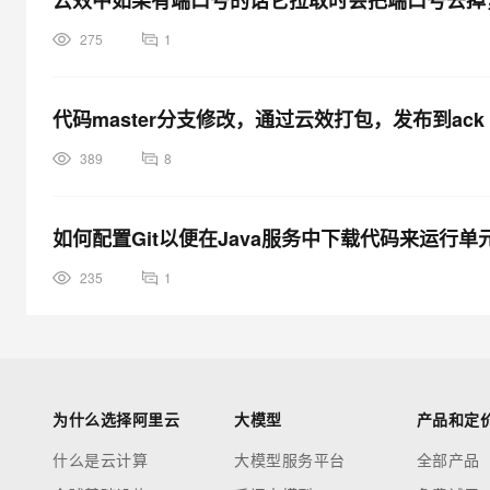
云效中如果有端口号的话它拉取时会把端口号去掉
275
1
代码master分支修改，通过云效打包，发布到ack s
389
8
如何配置Git以便在Java服务中下载代码来运行单
235
1
为什么选择阿里云
大模型
产品和定
什么是云计算
大模型服务平台
全部产品