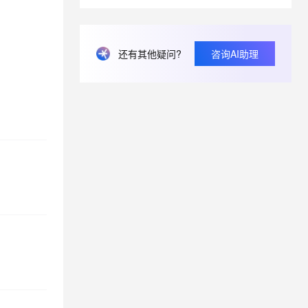
息提取
与 AI 智能体进行实时音视频通话
从文本、图片、视频中提取结构化的属性信息
构建支持视频理解的 AI 音视频实时通话应用
还有其他疑问?
咨询AI助理
t.diy 一步搞定创意建站
构建大模型应用的安全防护体系
通过自然语言交互简化开发流程,全栈开发支持
通过阿里云安全产品对 AI 应用进行安全防护