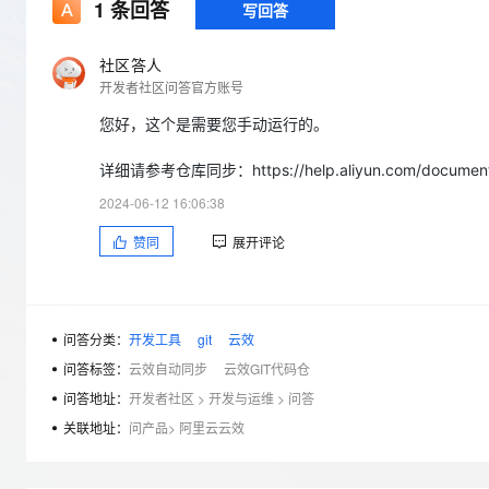
存储
天池大赛
1
条回答
写回答
Qwen3.7-Plus
云解析DNS
解决方案免费试用 新老
电子合同
最高领取价值200元试用
能看、能想、能动手的多模
安全
网络与CDN
AI 算法大赛
畅捷通
社区答人
大数据开发治理平台 Data
AI 产品 免费试用
网络
开发者社区问答官方账号
安全
云开发大赛
Qwen3-VL-Plus
Tableau 订阅
1亿+ 大模型 tokens 和 
您好，这个是需要您手动运行的。
可观测
入门学习赛
中间件
AI空中课堂在线直播课
云防火墙
140+云产品 免费试用
详细请参考仓库同步：https://help.aliyun.com/document_d
上云与迁云
云原生的云上边界网络安全
产品新客免费试用，最长1
数据库
生态解决方案
2024-06-12 16:06:38
大模型服务
企业出海
大模型ACA认证体验
大数据计算
赞同
展开评论
助力企业全员 AI 认知与能
行业生态解决方案
千问AI平台-Token Plan
政企业务
媒体服务
开发者生态解决方案
企业服务与云通信
千问AI平台-模型体验
AI 开发和 AI 应用解决
问答分类：
开发工具
git
云效
在线体验全尺寸、多种模态
域名与网站
问答标签：
云效自动同步
云效GIT代码仓
Happy 系列大模型
问答地址：
开发者社区
>
开发与运维
>
问答
终端用户计算
关联地址：
问产品
>
阿里云云效
Serverless
开发工具