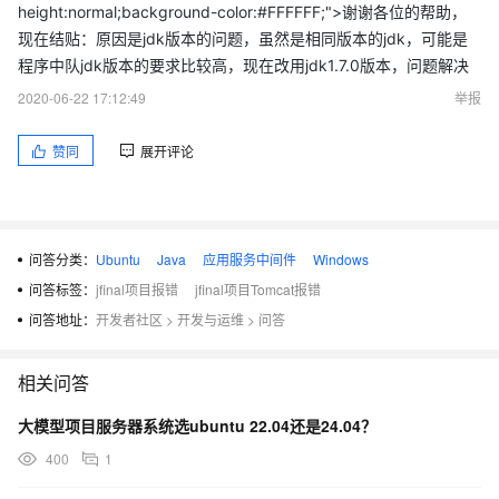
height:normal;background-color:#FFFFFF;">谢谢各位的帮助，
com.sun.org.apache.xerces.internal.impl.XMLDocumentFragme
现在结贴：原因是jdk版本的问题，虽然是相同版本的jdk，可能是
ntScannerImpl$FragmentContentDr
程序中队jdk版本的要求比较高，现在改用jdk1.7.0版本，问题解决
iver.next(XMLDocumentFragmentScannerImpl.java:2915)
2020-06-22 17:12:49
举报
at
com.sun.org.apache.xerces.internal.impl.XMLDocumentScanne
赞同
展开评论
rImpl.next(XMLDocumentScannerIm
pl.java:625)
at
问答分类：
Ubuntu
Java
应用服务中间件
Windows
com.sun.org.apache.xerces.internal.impl.XMLDocumentFragme
ntScannerImpl.scanDocument(XMLD
问答标签：
jfinal项目报错
jfinal项目Tomcat报错
ocumentFragmentScannerImpl.java:488)
问答地址：
开发者社区
>
开发与运维
>
问答
at
com.sun.org.apache.xerces.internal.parsers.XML11Configuratio
相关问答
n.parse(XML11Configuration.j
大模型项目服务器系统选ubuntu 22.04还是24.04？
ava:819)
400
1
at
com.sun.org.apache.xerces.internal.parsers.XML11Configuratio