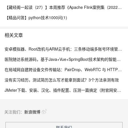
at
【藏经阁一起读（27）】本周推荐《Apache Flink案例集（2022版）》，你有哪些心得？
org.apache.catalina.core.ContainerBase.addChild(ContainerBa
se.java:779)
【精品问答】python技术1000问(1)
at
org.apache.catalina.core.StandardHost.addChild(StandardHos
相关文章
t.java:601)
at
安卓模拟器、Root改机与ARM云手机：三条移动端多账号环境管理路径的工程实测手记
org.apache.catalina.startup.HostConfig.deployWAR(HostConfig
医院随访系统源码，基于Java+Vue+SpringBoot技术架构的智能化管理平台
.java:943)
at
在局域网自建跨设备文件传输站：PairDrop、WebRTC 与 HTTPS 部署实践
org.apache.catalina.startup.HostConfig.deployWARs(HostConfi
没有实习经历，测试简历怎么写才能拿到面试？3个方法亲测有效
g.java:778)
JMeter下载、安装、汉化、插件配置、压测一篇搞定（附官网安装包）
at
org.apache.catalina.startup.HostConfig.deployApps(HostConfi
g.java:504)
关注我们：
新浪微博
at
org.apache.catalina.startup.HostConfig.start(HostConfig.java:1
联系我们