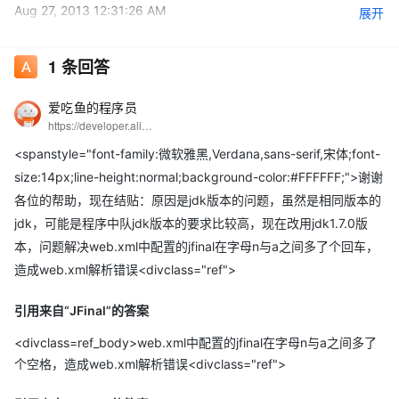
Aug 27, 2013 12:31:26 AM
展开
org.apache.catalina.startup.HostConfig deployWAR
INFO: Deploying web application archive test.war
1
条回答
Aug 27, 2013 12:31:26 AM
org.apache.tomcat.util.digester.Digester endElement
爱吃鱼的程序员
https://developer.aliyun.com/profile/5yerqm5bn5yqg?spm=a2c6h.12873639.0.0.6eae304abcjaIB
SEVERE: End event threw exception
java.lang.reflect.InvocationTargetException
<spanstyle="font-family:微软雅黑,Verdana,sans-serif,宋体;font-
at sun.reflect.NativeMethodAccessorImpl.invoke0(Native
size:14px;line-height:normal;background-color:#FFFFFF;">谢谢
Method)
各位的帮助，现在结贴：原因是jdk版本的问题，虽然是相同版本的
at
jdk，可能是程序中队jdk版本的要求比较高，现在改用jdk1.7.0版
sun.reflect.NativeMethodAccessorImpl.invoke(NativeMethodAc
本，问题解决web.xml中配置的jfinal在字母n与a之间多了个回车，
cessorImpl.java:57)
造成web.xml解析错误<divclass="ref">
at
引用来自“JFinal”的答案
sun.reflect.DelegatingMethodAccessorImpl.invoke(Delegating
MethodAccessorImpl.java:43)
<divclass=ref_body>web.xml中配置的jfinal在字母n与a之间多了
at java.lang.reflect.Method.invoke(Method.java:616)
个空格，造成web.xml解析错误<divclass="ref">
at