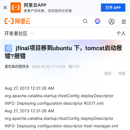
打开 APP
开发者社区
个人
jfinal项目移到ubuntu 下，tomcat启动报
错?报错
爱吃鱼的程序员
2020-06-22 17:12:33
731
版权
举报
Aug 27, 2013 12:31:26 AM
org.apache.catalina.startup.HostConfig deployDescriptor
INFO: Deploying configuration descriptor ROOT.xml
Aug 27, 2013 12:31:26 AM
org.apache.catalina.startup.HostConfig deployDescriptor
INFO: Deploying configuration descriptor host-manager.xml