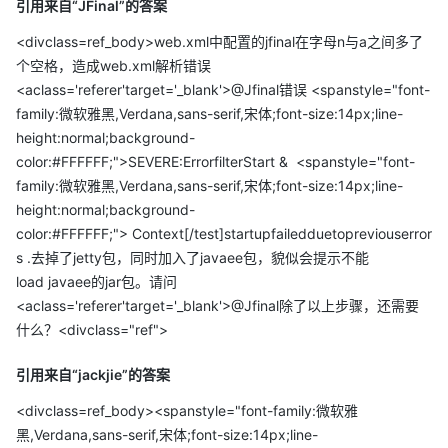
org.apache.tomcat.util.IntrospectionUtils.callMethod1(Introspec
引用来自“JFinal”的答案
tionUtils.java:928)
<divclass=ref_body>web.xml中配置的jfinal在字母n与a之间多了
at
个空格，造成web.xml解析错误
org.apache.tomcat.util.digester.SetNextRule.end(SetNextRule.j
<aclass='referer'target='_blank'>@Jfinal错误 <spanstyle="font-
ava:193)
family:微软雅黑,Verdana,sans-serif,宋体;font-size:14px;line-
at org.apache.tomcat.util.digester.Rule.end(Rule.java:229)
height:normal;background-
at
color:#FFFFFF;">SEVERE:ErrorfilterStart & <spanstyle="font-
family:微软雅黑,Verdana,sans-serif,宋体;font-size:14px;line-
org.apache.tomcat.util.digester.Digester.endElement(Digester.j
height:normal;background-
ava:1138)
color:#FFFFFF;"> Context[/test]startupfailedduetopreviouserror
at
s .去掉了jetty包，同时加入了javaee包，貌似会提示不能
com.sun.org.apache.xerces.internal.parsers.AbstractSAXParser
load javaee的jar包。请问
.endElement(AbstractSAXParse
<aclass='referer'target='_blank'>@Jfinal除了以上步骤，还需要
r.java:604)
什么？<divclass="ref">
at
com.sun.org.apache.xerces.internal.impl.XMLDocumentFragme
引用来自“jackjie”的答案
ntScannerImpl.scanEndElement(XM
<divclass=ref_body><spanstyle="font-family:微软雅
LDocumentFragmentScannerImpl.java:1759)
黑,Verdana,sans-serif,宋体;font-size:14px;line-
at