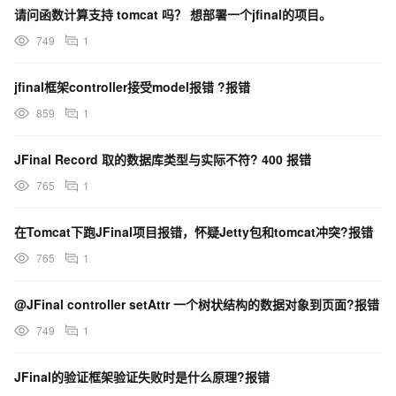
请问函数计算支持 tomcat 吗？ 想部署一个jfinal的项目。
n.parse(XML11Configuration.j
ava:748)
749
1
at
jfinal框架controller接受model报错 ?报错
com.sun.org.apache.xerces.internal.parsers.XMLParser.parse(X
MLParser.java:123)
859
1
at
com.sun.org.apache.xerces.internal.parsers.AbstractSAXParser
JFinal Record 取的数据库类型与实际不符? 400 报错
.parse(AbstractSAXParser.jav
765
1
a:1208)
at
在Tomcat下跑JFinal项目报错，怀疑Jetty包和tomcat冲突?报错
com.sun.org.apache.xerces.internal.jaxp.SAXParserImpl$JAXP
765
1
SAXParser.parse(SAXParserImpl.
java:525)
@JFinal controller setAttr 一个树状结构的数据对象到页面?报错
at
749
1
org.apache.tomcat.util.digester.Digester.parse(Digester.java:16
42)
JFinal的验证框架验证失败时是什么原理?报错
at