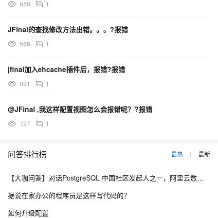
650
1
org.apache.catalina.startup.ContextConfig.applicationWebConf
ig(ContextConfig.java:365)
JFinal的查找修改方法出错。。。?报错
at
568
1
org.apache.catalina.startup.ContextConfig.start(ContextConfig
.java:1076)
jfinal加入ehcache插件后，报错?报错
at
org.apache.catalina.startup.ContextConfig.lifecycleEvent(Cont
891
1
extConfig.java:261)
at
@JFinal ,我这样配置视图怎么会报错呢？?报错
org.apache.catalina.util.LifecycleSupport.fireLifecycleEvent(Lif
727
1
ecycleSupport.java:142)
at
问答排行榜
最热
最新
org.apache.catalina.core.StandardContext.start(StandardCont
ext.java:4612)
【大咖问答】对话PostgreSQL 中国社区发起人之一，阿里云数据库高级专家 德哥
at
据说在家办公的程序员是这样写代码的？
org.apache.catalina.core.ContainerBase.addChildInternal(Cont
ainerBase.java:799)
如何升级配置