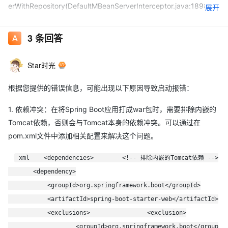
erWithRepository(DefaultMBeanServerInterceptor.java:1898) at
展开
com.sun.jmx.interceptor.DefaultMBeanServerInterceptor.regist
erDynamicMBean(DefaultMBeanServerInterceptor.java:966) at
3
条回答
com.sun.jmx.interceptor.DefaultMBeanServerInterceptor.regist
erObject(DefaultMBeanServerInterceptor.java:900) at
Star时光
com.sun.jmx.interceptor.DefaultMBeanServerInterceptor.regist
erMBean(DefaultMBeanServerInterceptor.java:324) at
根据您提供的错误信息，可能出现以下原因导致启动报错：
com.sun.jmx.mbeanserver.JmxMBeanServer.registerMBean(Jm
1. 依赖冲突：在将Spring Boot应用打成war包时，需要排除内嵌的
xMBeanServer.java:522) at
Tomcat依赖，否则会与Tomcat本身的依赖冲突。可以通过在
org.springframework.jmx.support.MBeanRegistrationSupport.d
pom.xml文件中添加相关配置来解决这个问题。
oRegister(MBeanRegistrationSupport.java:195) at
org.springframework.jmx.export.MBeanExporter.registerBeanIn
xml <dependencies> <!-- 排除内嵌的Tomcat依赖 -->
stance(MBeanExporter.java:674) at
<dependency>
org.springframework.jmx.export.MBeanExporter.registerBeanN
<groupId>org.springframework.boot</groupId>
ameOrInstance(MBeanExporter.java:618) ... 25 common frames
<artifactId>spring-boot-starter-web</artifactId>
omitted
<exclusions> <exclusion>
springboot打war包部署tomcat中启动报错
<groupId>org.springframework.boot</group