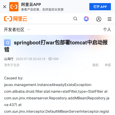
打开 APP
开发者社区
个人
springboot打war包部署tomcat中启动报
错
山海行
2023-07-05 20:43:16
599
发布于北京
版权
举报
Caused by:
javax.management.InstanceAlreadyExistsException:
com.alibaba.druid.filter.stat:name=statFilter,type=StatFilter at
com.sun.jmx.mbeanserver.Repository.addMBean(Repository.ja
va:437) at
com.sun.jmx.interceptor.DefaultMBeanServerInterceptor.regist