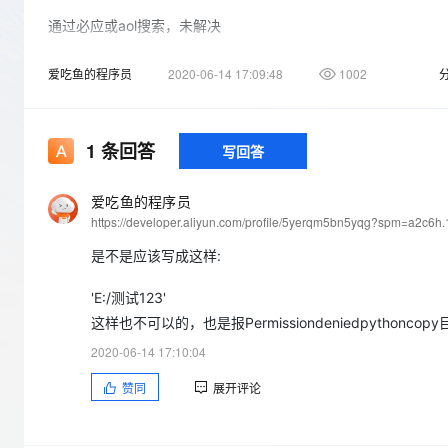
存储
天池大赛
Qwen3.7-Plus
云解析DNS
解决方案免费试用 新老
电子合同
通过必应或aol搜索，未解决
最高领取价值200元试用
能看、能想、能动手的多模
安全
网络与CDN
AI 算法大赛
畅捷通
特发帖求教
爱吃鱼的程序员
2020-06-14 17:09:48
1002
大数据开发治理平台 Data
AI 产品 免费试用
网络
安全
云开发大赛
Qwen3-VL-Plus
Tableau 订阅
1亿+ 大模型 tokens 和 
可观测
入门学习赛
中间件
AI空中课堂在线直播课
云防火墙
140+云产品 免费试用
1
条回答
写回答
上云与迁云
云原生的云上边界网络安全
产品新客免费试用，最长1
数据库
生态解决方案
大模型服务
企业出海
大模型ACA认证体验
爱吃鱼的程序员
大数据计算
https://developer.aliyun.com/profile/5yerqm5bn5yqg?spm=a2c6h
助力企业全员 AI 认知与能
行业生态解决方案
千问AI平台-Token Plan
政企业务
媒体服务
是不是应该写成这样:
开发者生态解决方案
企业服务与云通信
千问AI平台-模型体验
AI 开发和 AI 应用解决
'E:/测试123'
在线体验全尺寸、多种模态
这样也不可以的，也是报Permissiondeniedpythoncopy目录
域名与网站
2020-06-14 17:10:04
Happy 系列大模型
终端用户计算
赞同
展开评论
Serverless
开发工具