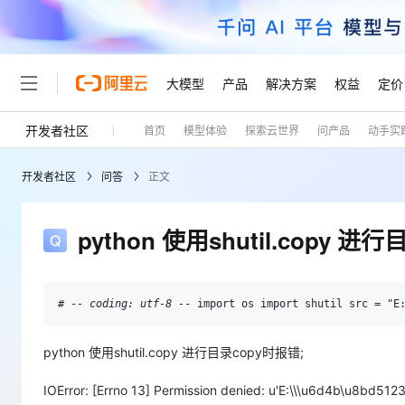
大模型
产品
解决方案
权益
定价
开发者社区
首页
模型体验
探索云世界
问产品
动手实
大模型
产品
解决方案
权益
定价
云市场
伙伴
服务
了解阿里云
精选产品
精选解决方案
普惠上云
产品定价
精选商城
成为销售伙伴
售前咨询
为什么选择阿里云
千问AI平台
开发者社区
问答
正文
了解云产品的定价详情
大模型服务平台百炼
千问办公，解锁你的工作
普惠上云 官方力荐
分销伙伴
在线服务
网站建设
什么是云计算
大
大模型服务与应用平台
企业级Agent产品，直接
云服务器38元/年起，超
咨询伙伴
多端小程序
技术领先
python 使用shutil.copy 进
云上成本管理
售后服务
轻量应用服务器
Agency Agents：拥
官方推荐返现计划
大模型
精选产品
精选解决方案
Salesforce 国际版订阅
稳定可靠
管理和优化成本
推荐新用户得奖励，单订单
销售伙伴合作计划
自助服务
友盟天域
安全合规
人工智能与机器学习
AI
文本生成
云数据库 RDS
HappyHorse 打造一
云工开物
# -
- coding: utf-8 -
- import os import shutil src = "E
无影生态合作计划
在线服务
观测云
分析师报告
高校专属算力普惠，学生认
计算
互联网应用开发
Qwen3.8-Max
HOT
Salesforce On Alibaba C
工单服务
python 使用shutil.copy 进行目录copy时报错;
Tuya 物联网平台阿里云
研究报告与白皮书
人工智能平台 PAI
快速拥有专属 OpenClaw
大模
Consulting Partner 合
大数据
容器
智能体时代全能旗舰模型
免费试用
短信专区
一站式AI开发、训练和推
蓝凌 OA
IOError: [Errno 13] Permission denied: u'E:\\\u6d4b\u8bd5123
AI 大模型销售与服务生
现代化应用