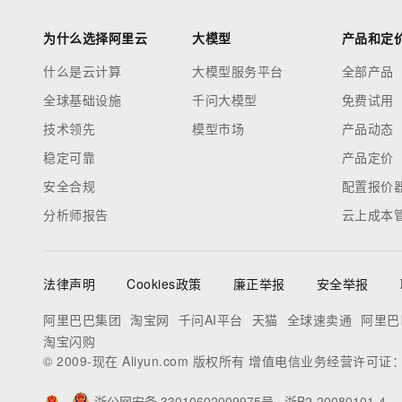
为什么选择阿里云
大模型
产品和定
什么是云计算
大模型服务平台
全部产品
全球基础设施
千问大模型
免费试用
技术领先
模型市场
产品动态
稳定可靠
产品定价
安全合规
配置报价
分析师报告
云上成本
法律声明
Cookies政策
廉正举报
安全举报
阿里巴巴集团
淘宝网
千问AI平台
天猫
全球速卖通
阿里巴
淘宝闪购
© 2009-现在 Aliyun.com 版权所有 增值电信业务经营许可证
浙公网安备 33010602009975号
浙B2-20080101-4