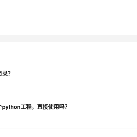
AI 应用
10分钟微调：让0.6B模型媲美235B模
多模态数据信
型
依托云原生高可用架构,实现Dify私有化部署
用1%尺寸在特定领域达到大模型90%以上效果
一个 AI 助手
超强辅助，Bol
即刻拥有 DeepSeek-R1 满血版
在企业官网、通讯软件中为客户提供 AI 客服
多种方案随心选，轻松解锁专属 DeepSeek
目录？
一个python工程，直接使用吗？