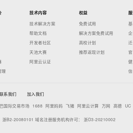
价
技术内容
权益
服
技术解决方案
免费试用
基
帮助文档
解决方案免费试用
企
开发者社区
高校计划
迁
天池大赛
推荐返现计划
官
器
阿里云认证
健
管理
信
联系我们
加入我们
巴国际交易市场
1688
阿里妈妈
飞猪
阿里云计算
万网
高德
UC
：
浙B2-20080101
域名注册服务机构许可：
浙D3-20210002