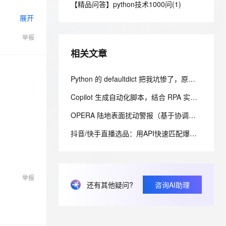
安全
【精品问答】python技术1000问(1)
我要投诉
e-1.1-I2V
Cosyvoice-V3-Flash
PolarDB
上云场景组合购
Milvus 弹性伸缩功能新增节
伴
展开
漫剧创作，剧本、分镜、视频高效生成
100%兼容MySQL、PostgreSQL，兼容Oracle，支持集中和分布式
覆盖90%+业务场景，专享组合折扣价
点支持范围
畅自然，细节丰富
高表现力语音合成大模型，语音克隆听感自然
VPN
举报
ernetes 版 ACK
云聚AI 严选权益
AI 原生数据库服务发布
SSL 证书
2V
Fun-ASR
，一键激活高效办公新体验
理容器应用的 K8s 服务
精选AI产品，从模型到应用全链提效
Agent 数据网关
相关文章
文戏情感细腻自然，动作戏激烈拳拳到肉，实现更强表演能力
支持中英文自由切换，具备更强的噪声鲁棒性
堡垒机
AI 用量加速计划
云原生数据库 PolarDB
防火墙
Python 的 defaultdict 把我坑惨了，原来缺失键会自动创建，但 `__missing__` 的副作用让我调试到崩溃
、识别商机，让客服更高效、服务更出色。
新老同享，达量后返
Agentic Database 发布
主机安全
应用
Copilot 生成自动化脚本，结合 RPA 实现跨系统业务流转：EXE 打包与内网离线部署实践
OPERA 陆地表面扰动警报（基于协调的 Landsat Sentinel-2 临时产品，版本 0）
千问办公
NEW
AI 应用及服务市场
的智能体编程平台
一站式AI生产力平台
抖音/快手直播选品：用API快速匹配爆款与低价货源
AI 应用
伶鹊
企业级人与Agent协作平台，接入和调度多个数字员工
智能客服平台，对话机器人、对话分析、智能外呼
大模型
举报
大模型服务平台百炼 - 全妙
自然语言处理
还有其他疑问?
咨询AI助理
应用创作平台
多模态内容创作工具，已接入 DeepSeek
数据标注
机器学习