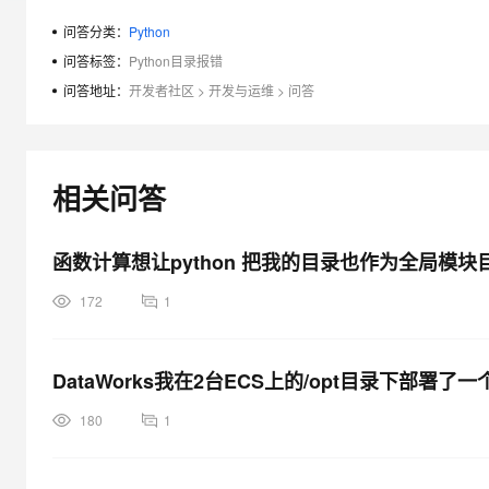
大模型解决方案
问答分类：
Python
迁移与运维管理
快速部署 Dify，高效搭建 
问答标签：
Python目录报错
专有云
问答地址：
开发者社区
>
开发与运维
>
问答
10 分钟在聊天系统中增加
相关问答
函数计算想让python 把我的目录也作为全局模块
172
1
DataWorks我在2台ECS上的/opt目录下部署了
180
1