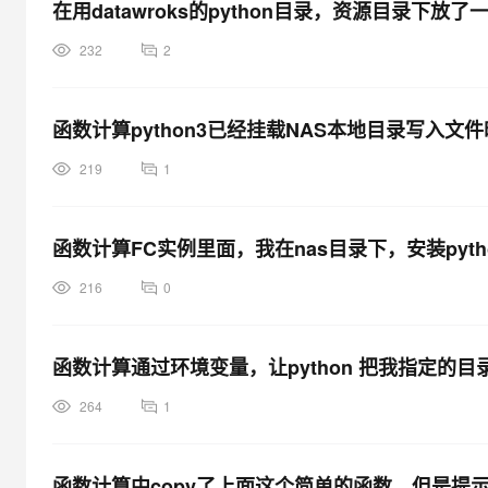
在用datawroks的python目录，资源目录
232
2
函数计算python3已经挂载NAS本地目录写入文
219
1
函数计算FC实例里面，我在nas目录下，安装pyt
216
0
函数计算通过环境变量，让python 把我指定的
264
1
函数计算中copy了上面这个简单的函数，但是提示