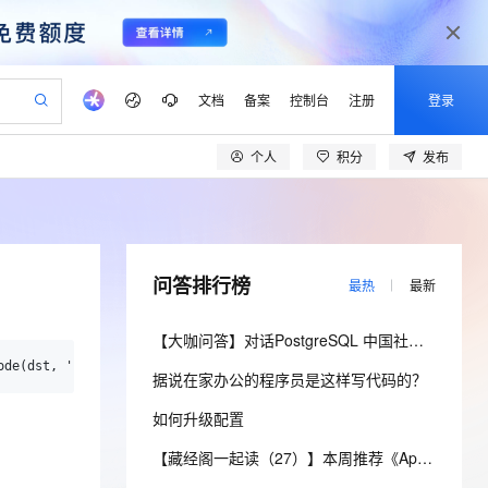
文档
备案
控制台
注册
登录
个人
积分
发布
验
作计划
器
AI 活动
专业服务
服务伙伴合作计划
开发者社区
加入我们
产品动态
服务平台百炼
阿里云 OPC 创新助力计划
一站式生成采购清单，支持单品或批量购买
io：打造专属 AI 语音助手
S产品伙伴计划（繁花）
峰会
CS
造的大模型服务与应用开发平台
一句话生成原生可编辑精美 PPT 文稿
AI 生产力先锋
Al MaaS 服务伙伴赋能合作
域名
博文
Careers
至高可申请百万元
Qwen3.8-Max 模型上线
开启高性价比 AI 编程新体验
弹性可伸缩的云计算服务
Qwen-Audio-3.0-Realtime 端到端实时语音角色扮演
输入一句话想法, 轻松生成专业的 PPT
先锋实践拓展 AI 生产力的边界
Token 补贴，五大权
计划
海大会
伙伴信用分合作计划
商标
问答
社会招聘
问答排行榜
最热
最新
益加速 OPC 成功
eek-V4-Pro
SS
一键部署幻兽帕鲁游戏服务器
飞天发布时刻
HOT
Open Search 向量检索版支
划
备案
电子书
校园招聘
pSeek-V4-Pro
视频创作，一键激活电商全链路生产力
稳定、安全、高性价比、高性能的云存储服务
一键购买专属联机服务器，轻松开启游戏
所见，即是所愿
持视频检索 Pipeline 功能
更多支持
【大咖问答】对话PostgreSQL 中国社区发起人之一，阿里云数据库高级专家 德哥
划
公司注册
镜像站
视频生成
语音识别与合成
专属 QwenPaw
漫剧工坊：一站式动画创作平台
AI 实训营
ode(dst, 'utf-8') shutil.copy(src, dst)
HOT
应用身份服务 (IDaaS)
据说在家办公的程序员是这样写代码的？
合作伙伴培训与认证
划
上云迁移
站生成，高效打造优质广告素材
全接入的云上超级电脑
从聊天伙伴进化为能主动干活的本地数字员工
快速生产连贯的高质量长漫剧
从基础到进阶，Agent 创客手把手教你
OpenClaw 管理能力上线
lScope
我要反馈
e-1.1-T2V
Qwen3-TTS-Flash
如何升级配置
查询合作伙伴
n Alibaba Cloud ISV 合作
代维服务
建企业门户网站
10 分钟搭建微信、支付宝小程序
MaxCompute MaxFrame 提
畅细腻的高质量视频
离线语音合成大模型，多语言方言自适应，低延迟高稳定
创新加速
ope
登录合作伙伴管理后台
【藏经阁一起读（27）】本周推荐《Apache Flink案例集（2022版）》，你有哪些心得？
我要建议
站，无忧落地极速上线
以可视化方式快速构建移动和 PC 门户网站
国内短信简单易用，安全可靠，秒级触达，全球覆盖200+国家和地区。
高效部署网站，快速应用到小程序
供自动弹性内存功能