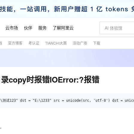
云市场
伙伴
服务
了解阿里云
践
官方博客
考认证
TIANCHI大赛
活动广场
下载
AI 特惠
数据与 API
成为产品伙伴
企业增值服务
最佳实践
价格计算器
AI 场景体
基础软件
产品伙伴合
阿里云认证
市场活动
配置报价
大模型
自助选配和估算价格
新方式
睿译宝，AI翻译排版一步到位
智启 AI 普惠权益
产品生态集成认证中心
企业支持计划
云上春晚
域名与网站
千问官方 MaaS 平台，为开发者和 Agent 而生，新用户赠送 1 亿 + tokens 额度
Qwen Aud
AI Coding
阿里云Maa
2026 阿里云
云服务器 E
为企业打
数据集
Windows
大模型认证
模型
NEW
NEW
交付可用成果
值低价云产品抢先购
上传文档即自动完成翻译和格式还原
至高享 1亿+免费 tokens，加速 Al 应用落地
提供智能易用的域名与建站服务
智能编程，一键
安全可靠、
产品生态伙伴
专家技术服务
云上奥运之旅
弹性计算合作
阿里云中企出
手机三要素
宝塔 Linux
全部认证
行目录copy时报错IOError:?报错
价格优势
有专属领域专家
GLM-5.2：长任务时代开源旗舰模型
阿里云 OPC 创新助力计划
千问大模型
即刻拥有 DeepS
AI 电商营销
对象存储 O
大模型
产品生态伙伴工作台
企业增值服务台
云栖战略参考
云存储合作计
云栖大会
身份实名认证
CentOS
训练营
推动算力普惠，释放技术红利
最高返9万
多领域专家智能体,一键组建 AI 虚拟交付团队
快速构建应用程序和网站，即刻迈出上云第一步
至高百万元 Token 补贴，加速一人公司成长
多元化、高性能、安全可靠的大模型服务
真正可用的 1M 上下文,一次完成代码全链路开发
轻松解锁专属 Dee
从图文生成到
云上的中国
数据库合作计
活动全景
短信
Docker
图片和
站式影视创作平台
Hermes Agent，打造自进化智能体
Token Plan 模型订阅计划
数字证书管理服务（原SSL证书）
5 分钟轻松部署
AI 广告创作
无影云电脑
:\测试123" dst = "E:\1233" src = unicode(src, 'utf-8') dst = unic
企业成长
NEW
信息公告
看见新力量
云网络合作计
OCR 文字识别
JAVA
证享300元代金券
可视化编排打通从文字构思到成片全链路闭环
全托管，含MySQL、PostgreSQL、SQL Server、MariaDB多引擎
自主进化，持久记忆，越用越聪明
Qwen3.8-Max 首发尝鲜，限时加量 10 倍，夜间低至2折
实现全站HTTPS，呈现可信的WEB访问
图文、视频一
随时随地安
魔搭 Mode
Kimi-K3
HappyHors
NEW
loud
服务实践
官网公告
金融模力时刻
Salesforce O
版
发票查验
全能环境
Claude Code + GStack 打造工程团队
千问办公，限时限量积分加倍
Qoder
低代码高效构
AI 建站
短信服务
型
NEW
作计划
Kimi 最新旗舰模型，长程编程与推理利器
让文字生成流
计划
创新中心
魔搭 ModelSc
健康状态
理服务
让AI从“聊天伙伴”进化为能干活的“数字员工”
安装技能 GStack，拥有专属 AI 工程团队
你的AI工作搭子，覆盖日常办公高频场景
面向真实软件的智能体编程平台
0 代码专业建
客户案例
天气预报查询
操作系统
'
态合作计划