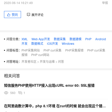
2020-06-14 16:21:49
举报
赞同
展开评论
问答分类：
XML
Web App开发
数据采集
数据建模
PHP
Android
开发
数据格式
iOS开发
Windows
问答标签：
PHP采集网站
PHP curl采集
PHP采集报错
PHP curl采集
报错
PHP curl网站
问答地址：
开发者社区
>
开发与运维
>
问答
<?php

header('content-type:text/html;charset=utf8');

相关问答
set_time_limit(0);

	$curl = curl_init('http://www.jijizy点com/vod/?24229.html');

短信服务PHP使用HTTP接入出现cURL error 60: SSL报错
		$header = array();

		$header[] = 'Host: www.jijizy.com';

560
1
		$header[] = 'Referer: http://www.jijizy点com/vodlist/?5.html';

		$header[] = 'Accept-Encoding: gzip';

		$header[] = 'Accept-Language: zh-CN';

在阿里函数计算中，php 8.1环境 在curl的时候 就会出现这个错误，是为什么呢？
		$header[] = 'Cookie: ASPSESSIONIDCQSCBQTQ=KENHHCCBNJIHOENLHOPPDDEP; visid_incap_427008=QIp7l1y1TDGlqfVwnEOzoDSjQ1UAAAAAQUIPAAAAAAAXvgoGtlHuuAruMaA4ffZ2; incap_ses_260_427008=a9roNtU3BnuYxY1nSbWbAzSjQ1UAAAAAX0bJTMtBKjPzLOpEVxCP4w==';

		$header[] = 'Accept: text/html,application/xhtml+xml,application/xml;q=0.9,*/*;q=0.8,UC/145,plugin/1,alipay/un';
