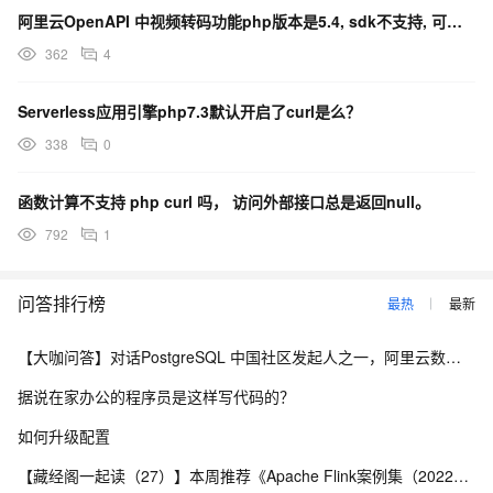
阿里云OpenAPI 中视频转码功能php版本是5.4, sdk不支持, 可以通过curl , RE
362
4
Serverless应用引擎php7.3默认开启了curl是么？
338
0
函数计算不支持 php curl 吗， 访问外部接口总是返回null。
792
1
问答排行榜
最热
最新
【大咖问答】对话PostgreSQL 中国社区发起人之一，阿里云数据库高级专家 德哥
据说在家办公的程序员是这样写代码的？
如何升级配置
【藏经阁一起读（27）】本周推荐《Apache Flink案例集（2022版）》，你有哪些心得？