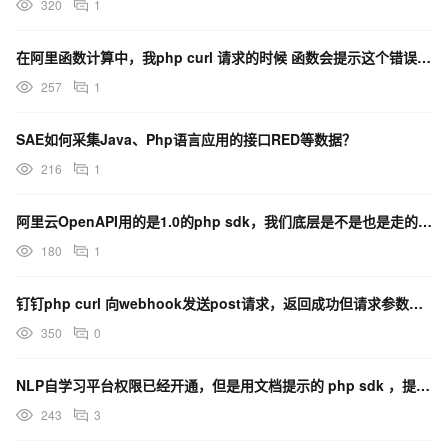
320
1
		$header[] = 'Connection: keep-alive';

		$header[] = 'X-UCBrowser-UA: dv(HUAWEI G610-T00);pr(UCBrowser/10.4.0.558);ov(Android 4.2.1);ss(360*640);pi(540*960);bt(UC);pm(1);bv(1);nm(0);im(0);sr(0);nt(2);';

		curl_setopt($curl, CURLOPT_HTTPHEADER, $header);

在阿里函数计算中，我php curl 请求的时候 函数会提示这个错误 是为什么？
        // 不输出header头信息

        curl_setopt($curl, CURLOPT_HEADER, 0);

257
1
        // 伪装浏览器

        //curl_setopt($curl, CURLOPT_USERAGENT, 'Mozilla/5.
        // 保存到字符串而不是输出

SAE如何采集Java、Php语言应用的接口RED等数据？
        curl_setopt($curl, CURLOPT_RETURNTRANSFER, 1);

216
1
        $rs = curl_exec($curl);

        curl_close($curl);
阿里云OpenAPI用的是1.0的php sdk，我们底层是不是也是走的curl来发起请求的？
180
1
钉钉php curl 向webhook发送post请求，返回成功但请求参数丢失，怎么办？
350
0
NLP自学习平台权限已经开通，但是用文档提示的 php sdk ，提示 curl 错误？
243
3