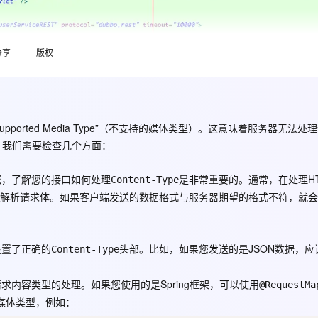
Deepseek-v4-pro
HappyHors
同享
万小智 AI 建站低至 15元/月
Qoder CN
AI 短剧/漫剧
云原生数据库 
快递物流查询
WordPress
成为服务伙
高校合作
点，立即开启云上创新
覆盖公网/内网、递归/权威、移动APP等全场景解析服务
送.CN域名，送备案服务码
基于千问大模型等，支持代码智能生成、研发智能问答
AI助力短剧
态智能体模型
旗舰 MoE 大模型，百万上下文与顶尖推理能力
图生视频，流
Ubuntu
服务生态伙伴
云工开物
企业应用
分享
版权
Works
Night Plan 支持 Qwen 3.8-Max
云原生大数据计算服务 MaxCompute
AI 办公
容器服务 Kub
NEW
GLM-5.2
Wan2.7-T
Red Hat
30+ 款产品免费体验
Data Agent 驱动的一站式 Data+AI 开发治理平台
夜间 5 折，Qwen/Meoo/TokenPlan 客户专享
面向分析的企业级SaaS模式云数据仓库
AI智能应用
提供一站式管
科研合作
视觉 Coding、空间感知、多模态思考等全面升级
1M上下文，专为长程任务能力而生
ERP
堂（旗舰版）
SUSE
智能客服
CRM
防护产品
2个月
自动承接线索
pported Media Type”（不支持的媒体类型）。这意味着服务器无法处
建站小程序
OA 办公系统
AI 应用构建
大模型原生
题，我们需要检查几个方面：
力提升
财税管理
模板建站
Qoder
大模型服务平台百炼-应用模版
HOT
NEW
您，了解您的接口如何处理
是非常重要的。通常，在处理HT
Content-Type
面向真实软件
个人版上线、团队版降价；千问3.8-Max首发发尝鲜
丰富多元化的应用模版和解决方案
400电话
定制建站
解析请求体。如果客户端发送的数据格式与服务器期望的格式不符，就会
万有无界
大模型服务平台百炼-智能体
方案
广告营销
模板小程序
的模型效果
灵活可视化地构建企业级 Agent
定制小程序
设置了正确的
头部。比如，如果您发送的是JSON数据，应
Content-Type
秒悟
人工智能平台 PAI
APP 开发
云端极速 AI 
新一代 AI 视频生成模型，深度适配广告营销等场景
AI Native 的算法工程平台，一站式完成建模、训练、推理服务部署
内容类型的处理。如果您使用的是Spring框架，可以使用
@RequestMa
建站系统
媒体类型，例如：