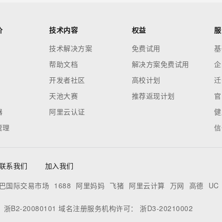
价
技术内容
权益
服
技术解决方案
免费试用
基
帮助文档
解决方案免费试用
企
开发者社区
高校计划
迁
天池大赛
推荐返现计划
官
器
阿里云认证
健
管理
信
联系我们
加入我们
巴国际交易市场
1688
阿里妈妈
飞猪
阿里云计算
万网
高德
UC
：
浙B2-20080101
域名注册服务机构许可：
浙D3-20210002