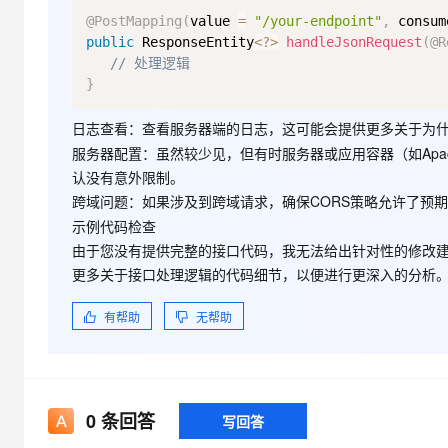
大模型解决方案
@PostMapping
(
value 
=
"/your-endpoint"
,
 consum
迁移与运维管理
public
 ResponseEntity
<
?
>
handleJsonRequest
(
@R
快速部署 Dify，高效搭建 
// 处理逻辑
专有云
}
10 分钟在聊天系统中增加
日志查看
：查看服务器端的日志，这可能会提供更多关于为
服务器配置
：虽然较少见，但有时服务器或应用容器（如Apac
认没有意外限制。
项目目录结构
跨域问题
：如果涉及到跨域请求，确保CORS策略允许了预
示例代码检查
测试代码：
由于您没有提供完整的接口代码，我无法给出针对性的修改
更多关于接口处理逻辑的代码细节，以便进行更深入的分析
有帮助
无帮助
0
条回答
写回答