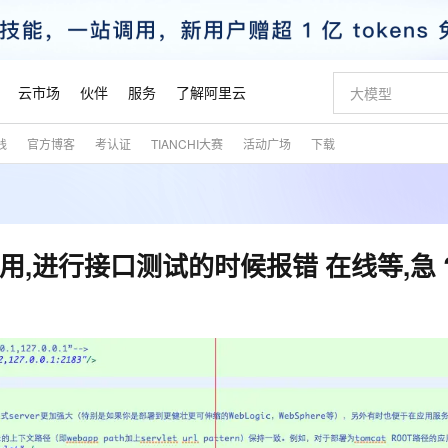
云市场
伙伴
服务
了解阿里云
践
官方博客
考认证
TIANCHI大赛
活动广场
下载
AI 特惠
数据与 API
成为产品伙伴
企业增值服务
最佳实践
价格计算器
AI 场景体
基础软件
产品伙伴合
阿里云认证
市场活动
配置报价
大模型
自助选配和估算价格
步到位
智启 AI 普惠权益
产品生态集成认证中心
企业支持计划
云上春晚
域名与网站
Qwen Audio：打造专属 AI 语音助手
千问官方 MaaS 平台，为开发者和 Agent 而生，新用户赠送 1 亿 + tokens 额度
一句话生成原生
AI Coding
阿里云Maa
2026 阿里云
云服务器 E
为企业打
数据集
Windows
大模型认证
模型
NEW
NEW
格式还原
值低价云产品抢先购
至高享 1亿+免费 tokens，加速 Al 应用落地
提供智能易用的域名与建站服务
Qwen-Audio-3.0-Realtime 端到端实时语音角色扮演
输入一句话想法,
智能编程，一键
安全可靠、
产品生态伙伴
专家技术服务
云上奥运之旅
弹性计算合作
阿里云中企出
手机三要素
宝塔 Linux
全部认证
调用,进行接口测试的时候报错 在线等,急 
价格优势
开源旗舰模型
即刻拥有 DeepSeek-V4-Pro
阿里云 OPC 创新助力计划
千问大模型
一键部署幻兽
AI 电商营销
对象存储 O
大模型
产品生态伙伴工作台
企业增值服务台
云栖战略参考
云存储合作计
云栖大会
身份实名认证
CentOS
训练营
推动算力普惠，释放技术红利
最高返9万
真正可用的 1M 上下文,一次完成代码全链路开发
快速构建应用程序和网站，即刻迈出上云第一步
轻松解锁专属 DeepSeek-V4-Pro
至高百万元 Token 补贴，加速一人公司成长
多元化、高性能、安全可靠的大模型服务
一键购买专属
从图文生成到
云上的中国
数据库合作计
活动全景
短信
Docker
图片和
自进化智能体
5 分钟轻松部署专属 QwenPaw
Token Plan 模型订阅计划
数字证书管理服务（原SSL证书）
高效搭建 AI
AI 广告创作
无影云电脑
企业成长
NEW
HOT
信息公告
看见新力量
云网络合作计
OCR 文字识别
JAVA
越聪明
证享300元代金券
全托管，含MySQL、PostgreSQL、SQL Server、MariaDB多引擎
Qwen3.8-Max 首发尝鲜，限时加量 10 倍，夜间低至2折
实现全站HTTPS，呈现可信的WEB访问
从聊天伙伴进化为能主动干活的本地数字员工
图文、视频一
随时随地安
魔搭 Mode
Kimi-K3
HappyHors
NEW
loud
服务实践
官网公告
金融模力时刻
Salesforce O
版
发票查验
全能环境
Claude Code + GStack 打造工程团队
千问办公，限时限量积分加倍
Qoder
低代码高效构
AI 建站
短信服务
型
NEW
作计划
Kimi 最新旗舰模型，长程编程与推理利器
让文字生成流
计划
创新中心
魔搭 ModelSc
健康状态
理服务
让AI从“聊天伙伴”进化为能干活的“数字员工”
安装技能 GStack，拥有专属 AI 工程团队
你的AI工作搭子，覆盖日常办公高频场景
面向真实软件的智能体编程平台
0 代码专业建
客户案例
天气预报查询
操作系统
态合作计划