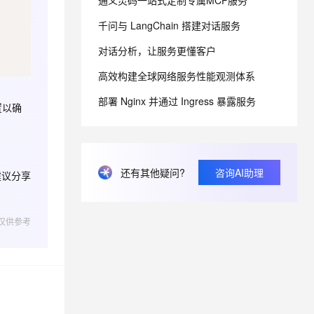
通义灵码一站式定制专属MCP服务
千问与 LangChain 搭建对话服务
息提取
与 AI 智能体进行实时音视频通话
对话分析，让服务更懂客户
从文本、图片、视频中提取结构化的属性信息
构建支持视频理解的 AI 音视频实时通话应用
高效构建全球网络服务性能观测体系
t.diy 一步搞定创意建站
构建大模型应用的安全防护体系
通过自然语言交互简化开发流程,全栈开发支持
通过阿里云安全产品对 AI 应用进行安全防护
部署 Nginx 并通过 Ingress 暴露服务
置以确
还有其他疑问?
咨询AI助理
建议分享
仅供参考