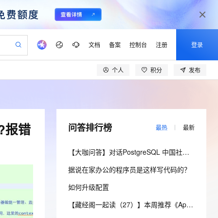
文档
备案
控制台
注册
登录
个人
积分
发布
验
作计划
器
AI 活动
专业服务
服务伙伴合作计划
开发者社区
加入我们
产品动态
服务平台百炼
阿里云 OPC 创新助力计划
一站式生成采购清单，支持单品或批量购买
可编辑精美 PPT 文稿
S产品伙伴计划（繁花）
峰会
CS
造的大模型服务与应用开发平台
Agency Agents：拥有专属领域专家
AI 生产力先锋
Al MaaS 服务伙伴赋能合作
域名
博文
Careers
至高可申请百万元
Qwen3.8-Max 模型上线
 轻松生成专业的 PPT
开启高性价比 AI 编程新体验
弹性可伸缩的云计算服务
先锋实践拓展 AI 生产力的边界
多领域专家智能体,一键组建 AI 虚拟交付团队
Token 补贴，五大权
计划
海大会
伙伴信用分合作计划
商标
问答
社会招聘
?报错
问答排行榜
最热
最新
益加速 OPC 成功
帕鲁游戏服务器
SS
HappyHorse 打造一站式影视创作平台
飞天发布时刻
HOT
Open Search 向量检索版支
划
备案
电子书
校园招聘
联机服务器，轻松开启游戏
视频创作，一键激活电商全链路生产力
稳定、安全、高性价比、高性能的云存储服务
所见，即是所愿
持视频检索 Pipeline 功能
可视化编排打通从文字构思到成片全链路闭环
更多支持
【大咖问答】对话PostgreSQL 中国社区发起人之一，阿里云数据库高级专家 德哥
划
公司注册
镜像站
视频生成
语音识别与合成
 智能体与工作流应用
漫剧工坊：一站式动画创作平台
AI 实训营
应用身份服务 (IDaaS)
据说在家办公的程序员是这样写代码的？
合作伙伴培训与认证
划
上云迁移
站生成，高效打造优质广告素材
全接入的云上超级电脑
通过阿里云百炼高效搭建AI应用,助力高效开发
快速生产连贯的高质量长漫剧
从基础到进阶，Agent 创客手把手教你
OpenClaw 管理能力上线
lScope
我要反馈
e-1.1-T2V
Qwen3-TTS-Flash
如何升级配置
查询合作伙伴
n Alibaba Cloud ISV 合作
代维服务
建企业门户网站
10 分钟搭建微信、支付宝小程序
MaxCompute MaxFrame 提
畅细腻的高质量视频
离线语音合成大模型，多语言方言自适应，低延迟高稳定
创新加速
ope
登录合作伙伴管理后台
【藏经阁一起读（27）】本周推荐《Apache Flink案例集（2022版）》，你有哪些心得？
我要建议
站，无忧落地极速上线
以可视化方式快速构建移动和 PC 门户网站
国内短信简单易用，安全可靠，秒级触达，全球覆盖200+国家和地区。
高效部署网站，快速应用到小程序
供自动弹性内存功能