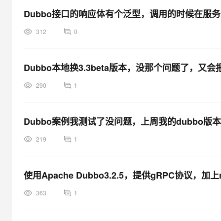
Dubbo接口的响应体有个泛型，调用的时候在服
312
0
Dubbo本地换3.3beta版本，没那个问题了，又会
290
1
Dubbo案例我测试了没问题，上周我的dubbo版本是3
219
1
使用Apache Dubbo3.2.5，提供gRPC协议
访问的接口是
363
1