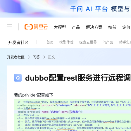
大模型
产品
解决方案
权益
定价
开发者社区
首页
模型体验
探索云世界
问产品
动手实
大模型
产品
解决方案
权益
定价
云市场
伙伴
服务
了解阿里云
精选产品
精选解决方案
普惠上云
产品定价
精选商城
成为销售伙伴
售前咨询
为什么选择阿里云
千问AI平台
开发者社区
问答
正文
了解云产品的定价详情
大模型服务平台百炼
睿译宝，AI翻译排版一
普惠上云 官方力荐
分销伙伴
在线服务
网站建设
什么是云计算
大
大模型服务与应用平台
上传文档即自动完成翻译和
云服务器38元/年起，超
咨询伙伴
多端小程序
技术领先
dubbo配置rest服务进行远程
云上成本管理
售后服务
轻量应用服务器
GLM-5.2：长任务时代
官方推荐返现计划
大模型
精选产品
精选解决方案
Salesforce 国际版订阅
稳定可靠
管理和优化成本
推荐新用户得奖励，单订单
销售伙伴合作计划
自助服务
友盟天域
安全合规
人工智能与机器学习
AI
我的privider配置如下
文本生成
云数据库 RDS
Hermes Agent，打造
云工开物
无影生态合作计划
在线服务
观测云
分析师报告
自主进化，持久记忆，越用
高校专属算力普惠，学生认
计算
互联网应用开发
Qwen3.8-Max
HOT
Salesforce On Alibaba C
工单服务
Tuya 物联网平台阿里云
研究报告与白皮书
人工智能平台 PAI
快速拥有专属 OpenClaw
大模
Consulting Partner 合
大数据
容器
智能体时代全能旗舰模型
免费试用
短信专区
一站式AI开发、训练和推
蓝凌 OA
AI 大模型销售与服务生
现代化应用