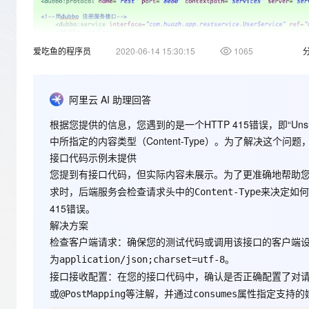
存储
天池大赛
Qwen3.7-Plus
云解析DNS
解决方案免费试用 新老
电子合同
最高领取价值200元试用
能看、能想、能动手的多模
安全
网络与CDN
AI 算法大赛
畅捷通
爱吃鱼的程序员
2020-06-14 15:30:15
1065
大数据开发治理平台 Data
AI 产品 免费试用
网络
安全
云开发大赛
Qwen3-VL-Plus
Tableau 订阅
1亿+ 大模型 tokens 和 
可观测
入门学习赛
中间件
AI空中课堂在线直播课
云防火墙
140+云产品 免费试用
阿里云 AI 助理回答
上云与迁云
云原生的云上边界网络安全
产品新客免费试用，最长1
数据库
根据您提供的信息，您遇到的是一个HTTP 415错误，即“Unsu
生态解决方案
大模型服务
企业出海
大模型ACA认证体验
中所指定的内容类型（Content-Type）。为了解决这个问
大数据计算
助力企业全员 AI 认知与能
行业生态解决方案
接口代码示例未提供
千问AI平台-Token Plan
政企业务
媒体服务
您提到有接口代码，但实际内容未展示。为了更准确地帮助
开发者生态解决方案
求时，后端服务会检查请求头中的
来决定如何
Content-Type
企业服务与云通信
千问AI平台-模型体验
AI 开发和 AI 应用解决
415错误。
在线体验全尺寸、多种模态
解决方案
域名与网站
检查客户端请求
：确保您的测试代码或调用该接口的客户端
Happy 系列大模型
终端用户计算
为
。
application/json;charset=utf-8
接口接收配置
：在您的接口代码中，确认是否正确配置了对请求
Serverless
或
等注解，并通过
属性指定支持的
@PostMapping
consumes
开发工具