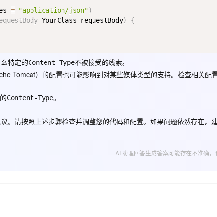
es 
=
"application/json"
)
equestBody
 YourClass requestBody
)
{
AI 应用
10分钟微调：让0.6B模型媲美235B模
多模态数据信
型
依托云原生高可用架构,实现Dify私有化部署
用1%尺寸在特定领域达到大模型90%以上效果
一个 AI 助手
超强辅助，Bol
什么特定的
不被接受的线索。
Content-Type
即刻拥有 DeepSeek-R1 满血版
在企业官网、通讯软件中为客户提供 AI 客服
he Tomcat）的配置也可能影响到对某些媒体类型的支持。检查相关配
多种方案随心选，轻松解锁专属 DeepSeek
期的
。
Content-Type
建议。请按照上述步骤检查并调整您的代码和配置。如果问题依然存在，
。
AI 助理回答生成答案可能存在不准确，