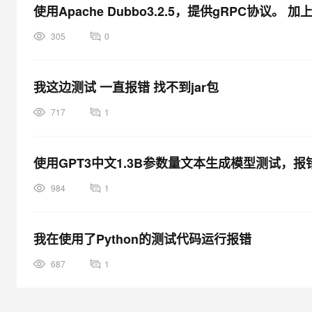
使用Apache Dubbo3.2.5，提供gRPC协议。
返回的信息是
305
0
HTTP/1.1 415 Unsupported Media Type [Server: Apache-Coyote
我这边测试 一直报错 找不到jar包
Thu, 11 Jun 2015 07:32:37 GMT]
717
1
使用GPT3中文1.3B参数量文本生成模型测试，报
984
1
我的接口代码：
我在使用了Python的测试代码运行报错
687
1