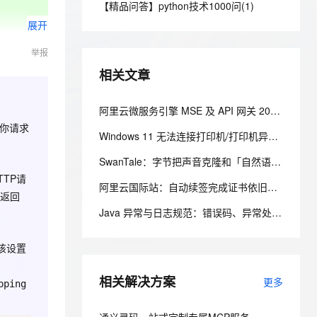
安全
【精品问答】python技术1000问(1)
我要投诉
e-1.1-I2V
Cosyvoice-V3-Flash
PolarDB
上云场景组合购
Milvus 弹性伸缩功能新增节
伴
展开
漫剧创作，剧本、分镜、视频高效生成
100%兼容MySQL、PostgreSQL，兼容Oracle，支持集中和分布式
覆盖90%+业务场景，专享组合折扣价
点支持范围
畅自然，细节丰富
高表现力语音合成大模型，语音克隆听感自然
VPN
举报
ernetes 版 ACK
云聚AI 严选权益
AI 原生数据库服务发布
SSL 证书
2V
Fun-ASR
，一键激活高效办公新体验
理容器应用的 K8s 服务
精选AI产品，从模型到应用全链提效
Agent 数据网关
相关文章
文戏情感细腻自然，动作戏激烈拳拳到肉，实现更强表演能力
支持中英文自由切换，具备更强的噪声鲁棒性
堡垒机
AI 用量加速计划
云原生数据库 PolarDB
防火墙
阿里云微服务引擎 MSE 及 API 网关 2026 年 7 月产品动态
、识别商机，让客服更高效、服务更出色。
新老同享，达量后返
Agentic Database 发布
理你请求
主机安全
应用
Windows 11 无法连接打印机/打印机异常 完整修复解决方案
SwanTale：字节把声音克隆和「自然语言导演」塞进了同一个模型
千问办公
NEW
AI 应用及服务市场
TP请
的智能体编程平台
一站式AI生产力平台
阿里云国际站：自动续签完成证书依旧异常？SSL 证书问题定位与处理
返回
AI 应用
伶鹊
Java 异常与日志规范：错误码、异常处理、日志规约一次讲清
企业级人与Agent协作平台，接入和调度多个数字员工
智能客服平台，对话机器人、对话分析、智能外呼
大模型
该设置
大模型服务平台百炼 - 全妙
自然语言处理
应用创作平台
多模态内容创作工具，已接入 DeepSeek
相关解决方案
数据标注
更多
pping
机器学习