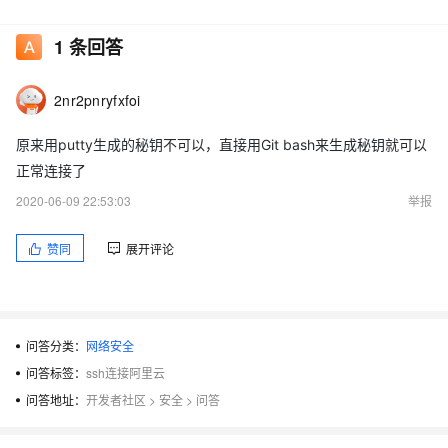
Please make sure you have the correct access rights and the
1
条回答
repository exists.
2nr2pnryfxfoi
原来用putty生成的秘钥不可以，直接用Git bash来生成秘钥就可以
正常连接了
2020-06-09 22:53:03
举报
赞同
展开评论
问答分类：
网络安全
问答标签：
ssh连接阿里云
问答地址：
开发者社区
>
安全
>
问答