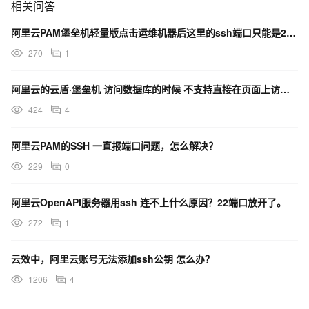
相关问答
阿里云PAM堡垒机轻量版点击运维机器后这里的ssh端口只能是22吗？
270
1
阿里云的云盾·堡垒机 访问数据库的时候 不支持直接在页面上访问吗？为什么只显示通过ssh隧道链接？
424
4
阿里云PAM的SSH 一直报端口问题，怎么解决？
229
0
阿里云OpenAPI服务器用ssh 连不上什么原因？22端口放开了。
272
1
云效中，阿里云账号无法添加ssh公钥 怎么办？
1206
4