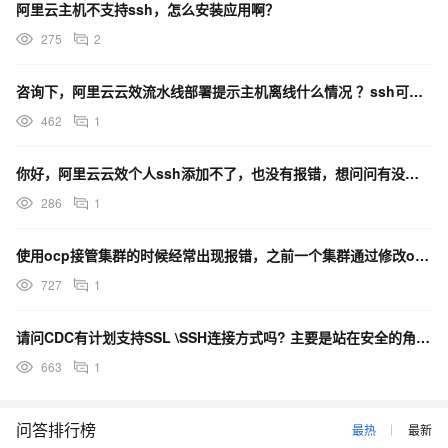
阿里云主机不支持ssh，怎么安装应用啊？
275
2
咨询下，阿里云云效流水线部署提示主机离线什么情况 ？ssh可以访问 ？
462
1
你好，阿里云云效个人ssh添加不了，也没有报错，想问问有没有解决办法？没有报错也没添加成功，公司那边
286
1
使用ocp接管集群的时候经常出现报错，之前一个集群通过修改ocp的ssh连接超时参数解决了，不过这次
727
1
请问CDC有计划支持SSL \SSH连接方式吗? 主要是站在安全的角度。
663
1
问答排行榜
最热
最新