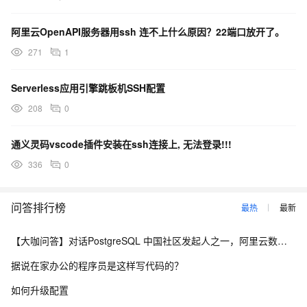
阿里云OpenAPI服务器用ssh 连不上什么原因？22端口放开了。
271
1
Serverless应用引擎跳板机SSH配置
208
0
通义灵码vscode插件安装在ssh连接上, 无法登录!!!
336
0
问答排行榜
最热
最新
【大咖问答】对话PostgreSQL 中国社区发起人之一，阿里云数据库高级专家 德哥
据说在家办公的程序员是这样写代码的？
如何升级配置