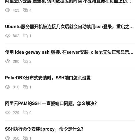
阿里云的云盾·堡垒机 访问数据库的时候 不支持直接在页面上访问吗？为什么只显示通过ssh隧道链接？
423
4
Ubuntu服务器开机被连接几次后就会自动禁用ssh登录，重启之后就恢复，服务器没有安装额外的防火墙
802
1
使用 idea getway ssh 链接, 在server安装, client无法正常显示代码补全
290
2
PolarDBX分布式安装时，SSH端口怎么设置
310
1
阿里云PAM的SSH 一直报端口问题，怎么解决？
229
0
SSH执行命令安装3proxy，命令是什么？
350
1