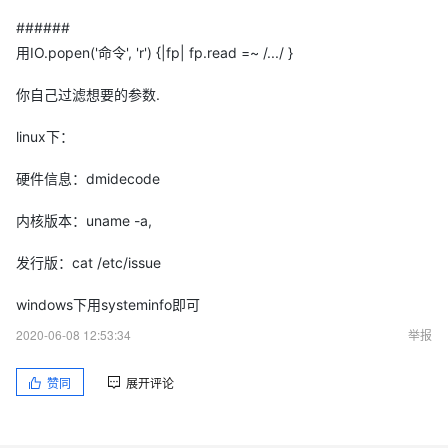
######
用IO.popen('命令', 'r') {|fp| fp.read =~ /.../ }
你自己过滤想要的参数.
linux下：
硬件信息：dmidecode
内核版本：uname -a,
发行版：cat /etc/issue
windows下用systeminfo即可
2020-06-08 12:53:34
举报
赞同
展开评论