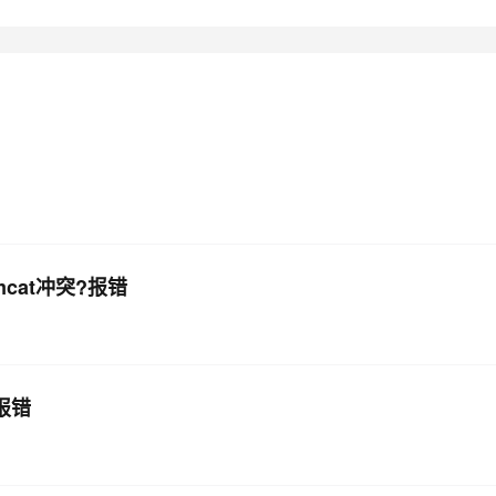
AI 应用
10分钟微调：让0.6B模型媲美235B模
多模态数据信
型
依托云原生高可用架构,实现Dify私有化部署
用1%尺寸在特定领域达到大模型90%以上效果
一个 AI 助手
超强辅助，Bol
即刻拥有 DeepSeek-R1 满血版
在企业官网、通讯软件中为客户提供 AI 客服
多种方案随心选，轻松解锁专属 DeepSeek
mcat冲突?报错
?报错