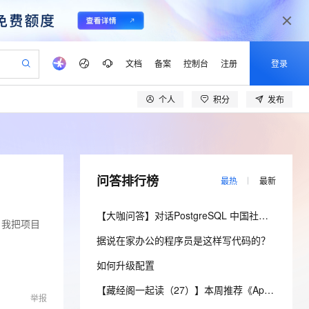
文档
备案
控制台
注册
登录
个人
积分
发布
验
作计划
器
AI 活动
专业服务
服务伙伴合作计划
开发者社区
加入我们
产品动态
服务平台百炼
阿里云 OPC 创新助力计划
一站式生成采购清单，支持单品或批量购买
io：打造专属 AI 语音助手
S产品伙伴计划（繁花）
峰会
CS
造的大模型服务与应用开发平台
一句话生成原生可编辑精美 PPT 文稿
AI 生产力先锋
Al MaaS 服务伙伴赋能合作
域名
博文
Careers
至高可申请百万元
Qwen3.8-Max 模型上线
开启高性价比 AI 编程新体验
弹性可伸缩的云计算服务
Qwen-Audio-3.0-Realtime 端到端实时语音角色扮演
输入一句话想法, 轻松生成专业的 PPT
先锋实践拓展 AI 生产力的边界
Token 补贴，五大权
计划
海大会
伙伴信用分合作计划
商标
问答
社会招聘
问答排行榜
最热
最新
益加速 OPC 成功
eek-V4-Pro
SS
一键部署幻兽帕鲁游戏服务器
飞天发布时刻
HOT
Open Search 向量检索版支
划
备案
电子书
校园招聘
pSeek-V4-Pro
视频创作，一键激活电商全链路生产力
稳定、安全、高性价比、高性能的云存储服务
一键购买专属联机服务器，轻松开启游戏
所见，即是所愿
持视频检索 Pipeline 功能
更多支持
【大咖问答】对话PostgreSQL 中国社区发起人之一，阿里云数据库高级专家 德哥
划
公司注册
镜像站
视频生成
语音识别与合成
面，我把项目
专属 QwenPaw
漫剧工坊：一站式动画创作平台
AI 实训营
HOT
应用身份服务 (IDaaS)
据说在家办公的程序员是这样写代码的？
合作伙伴培训与认证
划
上云迁移
站生成，高效打造优质广告素材
全接入的云上超级电脑
从聊天伙伴进化为能主动干活的本地数字员工
快速生产连贯的高质量长漫剧
从基础到进阶，Agent 创客手把手教你
OpenClaw 管理能力上线
lScope
我要反馈
e-1.1-T2V
Qwen3-TTS-Flash
如何升级配置
查询合作伙伴
n Alibaba Cloud ISV 合作
代维服务
建企业门户网站
10 分钟搭建微信、支付宝小程序
MaxCompute MaxFrame 提
畅细腻的高质量视频
离线语音合成大模型，多语言方言自适应，低延迟高稳定
创新加速
ope
登录合作伙伴管理后台
【藏经阁一起读（27）】本周推荐《Apache Flink案例集（2022版）》，你有哪些心得？
我要建议
站，无忧落地极速上线
以可视化方式快速构建移动和 PC 门户网站
国内短信简单易用，安全可靠，秒级触达，全球覆盖200+国家和地区。
高效部署网站，快速应用到小程序
供自动弹性内存功能
举报