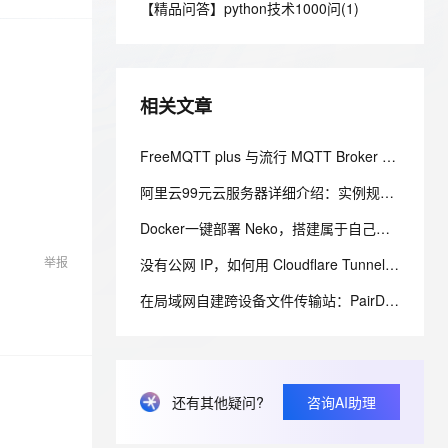
安全
【精品问答】python技术1000问(1)
我要投诉
e-1.1-I2V
Cosyvoice-V3-Flash
PolarDB
上云场景组合购
Milvus 弹性伸缩功能新增节
伴
漫剧创作，剧本、分镜、视频高效生成
100%兼容MySQL、PostgreSQL，兼容Oracle，支持集中和分布式
覆盖90%+业务场景，专享组合折扣价
点支持范围
畅自然，细节丰富
高表现力语音合成大模型，语音克隆听感自然
VPN
ernetes 版 ACK
云聚AI 严选权益
AI 原生数据库服务发布
SSL 证书
2V
Fun-ASR
，一键激活高效办公新体验
理容器应用的 K8s 服务
精选AI产品，从模型到应用全链提效
Agent 数据网关
相关文章
文戏情感细腻自然，动作戏激烈拳拳到肉，实现更强表演能力
支持中英文自由切换，具备更强的噪声鲁棒性
堡垒机
AI 用量加速计划
云原生数据库 PolarDB
防火墙
FreeMQTT plus 与流行 MQTT Broker 集群方案的对比
、识别商机，让客服更高效、服务更出色。
新老同享，达量后返
Agentic Database 发布
主机安全
应用
阿里云99元云服务器详细介绍：实例规格和配置、购买和续费规则、适用场景解析
Docker一键部署 Neko，搭建属于自己的自托管虚拟浏览器
千问办公
NEW
AI 应用及服务市场
的智能体编程平台
一站式AI生产力平台
举报
没有公网 IP，如何用 Cloudflare Tunnel 安全发布家庭服务器服务
AI 应用
伶鹊
在局域网自建跨设备文件传输站：PairDrop、WebRTC 与 HTTPS 部署实践
企业级人与Agent协作平台，接入和调度多个数字员工
智能客服平台，对话机器人、对话分析、智能外呼
大模型
大模型服务平台百炼 - 全妙
自然语言处理
应用创作平台
多模态内容创作工具，已接入 DeepSeek
数据标注
还有其他疑问?
咨询AI助理
机器学习