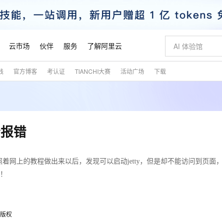
云市场
伙伴
服务
了解阿里云
践
官方博客
考认证
TIANCHI大赛
活动广场
下载
AI 特惠
数据与 API
成为产品伙伴
企业增值服务
最佳实践
价格计算器
AI 场景体
基础软件
产品伙伴合
阿里云认证
市场活动
配置报价
大模型
自助选配和估算价格
新方式
睿译宝，AI翻译排版一步到位
智启 AI 普惠权益
产品生态集成认证中心
企业支持计划
云上春晚
域名与网站
千问官方 MaaS 平台，为开发者和 Agent 而生，新用户赠送 1 亿 + tokens 额度
Qwen Aud
AI Coding
阿里云Maa
2026 阿里云
云服务器 E
为企业打
数据集
Windows
大模型认证
模型
NEW
NEW
交付可用成果
值低价云产品抢先购
上传文档即自动完成翻译和格式还原
至高享 1亿+免费 tokens，加速 Al 应用落地
提供智能易用的域名与建站服务
智能编程，一键
安全可靠、
产品生态伙伴
专家技术服务
云上奥运之旅
弹性计算合作
阿里云中企出
手机三要素
宝塔 Linux
全部认证
ty报错
价格优势
有专属领域专家
GLM-5.2：长任务时代开源旗舰模型
阿里云 OPC 创新助力计划
千问大模型
即刻拥有 DeepS
AI 电商营销
对象存储 O
大模型
产品生态伙伴工作台
企业增值服务台
云栖战略参考
云存储合作计
云栖大会
身份实名认证
CentOS
训练营
推动算力普惠，释放技术红利
最高返9万
多领域专家智能体,一键组建 AI 虚拟交付团队
快速构建应用程序和网站，即刻迈出上云第一步
至高百万元 Token 补贴，加速一人公司成长
多元化、高性能、安全可靠的大模型服务
真正可用的 1M 上下文,一次完成代码全链路开发
轻松解锁专属 Dee
从图文生成到
云上的中国
数据库合作计
活动全景
短信
Docker
图片和
容器，但是照着网上的教程做出来以后，发现可以启动jetty，但是却不能访问到页
站式影视创作平台
Hermes Agent，打造自进化智能体
Token Plan 模型订阅计划
数字证书管理服务（原SSL证书）
5 分钟轻松部署
AI 广告创作
无影云电脑
企业成长
NEW
信息公告
谢！
看见新力量
云网络合作计
OCR 文字识别
JAVA
证享300元代金券
可视化编排打通从文字构思到成片全链路闭环
全托管，含MySQL、PostgreSQL、SQL Server、MariaDB多引擎
自主进化，持久记忆，越用越聪明
Qwen3.8-Max 首发尝鲜，限时加量 10 倍，夜间低至2折
实现全站HTTPS，呈现可信的WEB访问
图文、视频一
随时随地安
魔搭 Mode
Kimi-K3
HappyHors
NEW
loud
服务实践
官网公告
金融模力时刻
Salesforce O
版
发票查验
全能环境
Claude Code + GStack 打造工程团队
千问办公，限时限量积分加倍
Qoder
低代码高效构
AI 建站
短信服务
型
NEW
作计划
Kimi 最新旗舰模型，长程编程与推理利器
让文字生成流
计划
创新中心
魔搭 ModelSc
健康状态
理服务
让AI从“聊天伙伴”进化为能干活的“数字员工”
安装技能 GStack，拥有专属 AI 工程团队
你的AI工作搭子，覆盖日常办公高频场景
面向真实软件的智能体编程平台
0 代码专业建
客户案例
天气预报查询
操作系统
版权
态合作计划