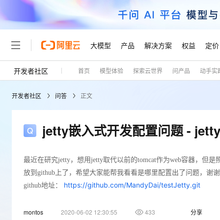
大模型
产品
解决方案
权益
定价
开发者社区
首页
模型体验
探索云世界
问产品
动手实
大模型
产品
解决方案
权益
定价
云市场
伙伴
服务
了解阿里云
精选产品
精选解决方案
普惠上云
产品定价
精选商城
成为销售伙伴
售前咨询
为什么选择阿里云
千问AI平台
开发者社区
问答
正文
了解云产品的定价详情
大模型服务平台百炼
千问办公，解锁你的工作
普惠上云 官方力荐
分销伙伴
在线服务
网站建设
什么是云计算
大
大模型服务与应用平台
企业级Agent产品，直接
云服务器38元/年起，超
咨询伙伴
多端小程序
技术领先
jetty嵌入式开发配置问题 - jet
云上成本管理
售后服务
轻量应用服务器
Agency Agents：拥
官方推荐返现计划
大模型
精选产品
精选解决方案
Salesforce 国际版订阅
稳定可靠
管理和优化成本
推荐新用户得奖励，单订单
销售伙伴合作计划
自助服务
友盟天域
安全合规
人工智能与机器学习
AI
文本生成
最近在研究jetty，想用jetty取代以前的tomcat作为web
云数据库 RDS
HappyHorse 打造一
云工开物
无影生态合作计划
在线服务
放到github上了，希望大家能帮我看看是哪里配置出了问题，谢
观测云
分析师报告
高校专属算力普惠，学生认
计算
互联网应用开发
https://github.com/MandyDai/testJetty.git
github地址：
Qwen3.8-Max
HOT
Salesforce On Alibaba C
工单服务
Tuya 物联网平台阿里云
研究报告与白皮书
人工智能平台 PAI
快速拥有专属 OpenClaw
大模
Consulting Partner 合
大数据
容器
智能体时代全能旗舰模型
免费试用
短信专区
一站式AI开发、训练和推
蓝凌 OA
montos
2020-06-02 12:30:55
433
分享
AI 大模型销售与服务生
现代化应用