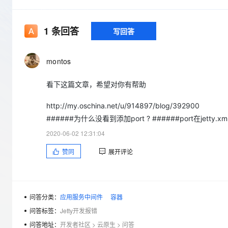
存储
天池大赛
Qwen3.7-Plus
云解析DNS
解决方案免费试用 新老
电子合同
最高领取价值200元试用
能看、能想、能动手的多模
安全
网络与CDN
AI 算法大赛
畅捷通
1
条回答
写回答
大数据开发治理平台 Data
AI 产品 免费试用
网络
安全
云开发大赛
Qwen3-VL-Plus
Tableau 订阅
1亿+ 大模型 tokens 和 
可观测
入门学习赛
montos
中间件
AI空中课堂在线直播课
云防火墙
140+云产品 免费试用
上云与迁云
云原生的云上边界网络安全
产品新客免费试用，最长1
数据库
看下这篇文章，希望对你有帮助
生态解决方案
大模型服务
企业出海
大模型ACA认证体验
大数据计算
http://my.oschina.net/u/914897/blog/392900
助力企业全员 AI 认知与能
行业生态解决方案
######为什么没看到添加port ? ######port在jetty
千问AI平台-Token Plan
政企业务
媒体服务
开发者生态解决方案
2020-06-02 12:31:04
企业服务与云通信
千问AI平台-模型体验
AI 开发和 AI 应用解决
赞同
展开评论
在线体验全尺寸、多种模态
域名与网站
Happy 系列大模型
终端用户计算
问答分类：
应用服务中间件
容器
Serverless
问答标签：
Jetty开发报错
问答地址：
开发者社区
>
云原生
>
问答
开发工具