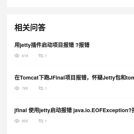
大模型解决方案
迁移与运维管理
快速部署 Dify，高效搭建 
专有云
相关问答
10 分钟在聊天系统中增加
用jetty插件启动项目报错 ?报错
619
1
在Tomcat下跑JFinal项目报错，怀疑Jetty包和to
765
1
jfinal 使用jetty启动报错 java.io.EOFException
950
1