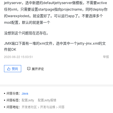
	at java.lang.ClassLoader.loadClass(ClassLoader.java:247)

jettyserver，选中新建的defaultjettyserver做模板，不需要active
Could not find the main class: duplicate.  Program will exit
任何xml，只需要设置startpage指向projectname，同时deploy你
[2013-10-18 06:12:50,375] Artifact BaeTest:war exploded: Se
Exception in thread "main" Disconnected from server
的warexploded。就设置好了。可以运行app了。不要选择多个
mod配置，默认的就是第一个
没想到这个问题现在还存在。
Google 搜索了好久，就stackoverflow上面有两个提问。。。。而
JMX端口下面有一堆的xml文件，选中其中一个jetty-jmx.xml的文
且还没人回答，真是个天坑呀。。。。
件就OK
2020-06-22 15:03:51
举报
赞同
展开评论
问答分类：
Java
问答标签：
配置Jetty
配置Jetty报错
问答地址：
开发者社区
>
开发与运维
>
问答