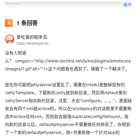
展开
1
条回答
爱吃鱼的程序员
https://developer.aliyun.com/profile/5yerqm5bn5yqg?spm=a2c6h.12873639.0.0.6eae304abcjaIB
没有人知道
么？ <imgsrc="http://www.oschina.net/js/ke/plugins/emoticons
/images/1.gif"alt=""/>这个问题我也遇到了，琢磨了一下解决了。
取消选择 etc\jetty-jxm.xml之后 启动 会报错，而不取消根本无法
保存配置
首先你可能把jettyserver设置乱了，需要在IntelliJ里删掉现有的
JettyTemplate。下载新的Jetty放到新目录。然后将default里的
"C:\Program Files\Java\jdk1.6.0_45\bin\java" -DSTOP.PORT=0 
JettyServer指向新的目录，注意：点击”configure。。。“，里面缺
java.lang.NoClassDefFoundError: duplicate

Caused by: java.lang.ClassNotFoundException: duplicate

省会有四个xml是active的。所以在run/deploy的对话框里不需要再
	at java.net.URLClassLoader$1.run(URLClassLoader.java:202)

选中active任何xml，否则就会报错duplicateconfigfilefound。指
	at java.security.AccessController.doPrivileged(Native Method)

	at java.net.URLClassLoader.findClass(URLClassLoader.java:190)

向新的目录以后，defaultjettyserver不需要做任何修改了，你得到
	at java.lang.ClassLoader.loadClass(ClassLoader.java:306)

了一个新的defaultjettyserver，按+号重新做一个针对app的
	at sun.misc.Launcher$AppClassLoader.loadClass(Launcher.java:301)
